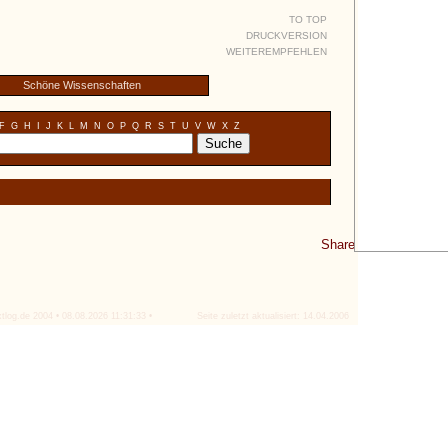
TO TOP
DRUCKVERSION
WEITEREMPFEHLEN
Schöne Wissenschaften
F
G
H
I
J
K
L
M
N
O
P
Q
R
S
T
U
V
W
X
Z
Share
tlog.de 2004 • 08.08.2026 11:31:33 •
Seite zuletzt aktualisiert: 14.04.2006