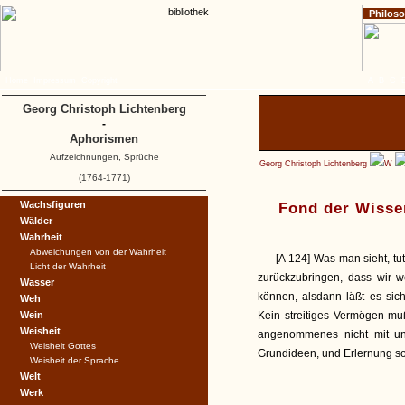
Philos
Home
Impressum
Copyright
A
B
C
Georg Christoph Lichtenberg
-
Aphorismen
Aufzeichnungen, Sprüche
Georg Christoph Lichtenberg
W
(1764-1771)
Wachsfiguren
Fond der Wisse
Wälder
Wahrheit
Abweichungen von der Wahrheit
[A 124] Was man sieht, tu
Licht der Wahrheit
zurückzubringen, dass wir 
Wasser
können, alsdann läßt es sic
Weh
Wein
Kein streitiges Vermögen mu
Weisheit
angenommenes nicht mit uns
Weisheit Gottes
Grundideen, und Erlernung sol
Weisheit der Sprache
Welt
Werk