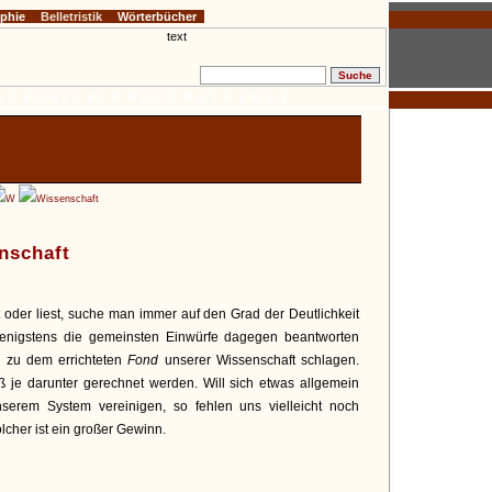
ophie
Belletristik
Wörterbücher
D
E
F
G
H
I
J
K
L
M
N
O
P
Q
R
S
T
U
V
W
X
Z
W
Wissenschaft
nschaft
t oder liest, suche man immer auf den Grad der Deutlichkeit
wenigstens die gemeinsten Einwürfe dagegen beantworten
h zu dem errichteten
Fond
unserer Wissenschaft schlagen.
ß je darunter gerechnet werden. Will sich etwas allgemein
erem System vereinigen, so fehlen uns vielleicht noch
cher ist ein großer Gewinn.