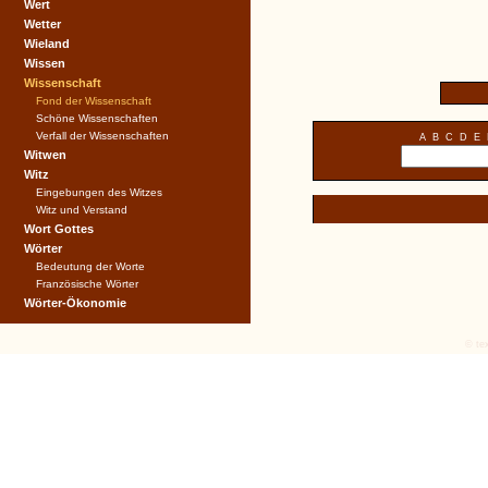
Wert
Wetter
Wieland
Wissen
Wissenschaft
Fond der Wissenschaft
Schöne Wissenschaften
Verfall der Wissenschaften
A
B
C
D
E
Witwen
Witz
Eingebungen des Witzes
Witz und Verstand
Wort Gottes
Wörter
Bedeutung der Worte
Französische Wörter
Wörter-Ökonomie
© tex