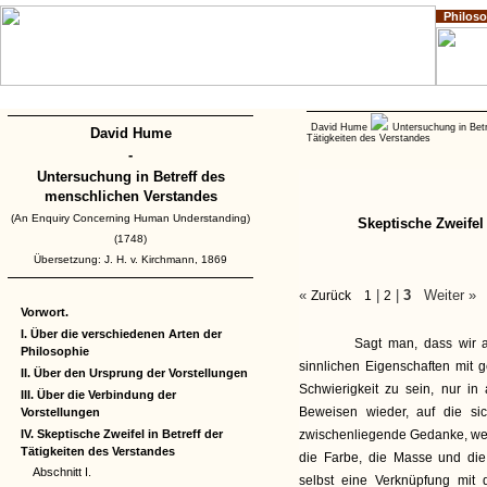
Philos
Home
Impressum
Copyright
David Hume
Untersuchung in Bet
David Hume
Tätigkeiten des Verstandes
-
Untersuchung in Betreff des
menschlichen Verstandes
(An Enquiry Concerning Human Understanding)
Skeptische Zweifel 
(1748)
Übersetzung: J. H. v. Kirchmann, 1869
«
|
|
3
Weiter »
Zurück
1
2
Vorwort.
I. Über die verschiedenen Arten der
Sagt man, dass wir aus 
Philosophie
sinnlichen Eigenschaften mit
II. Über den Ursprung der Vorstellungen
Schwierigkeit zu sein, nur i
III. Über die Verbindung der
Beweisen wieder, auf die sic
Vorstellungen
IV. Skeptische Zweifel in Betreff der
zwischenliegende Gedanke, welc
Tätigkeiten des Verstandes
die Farbe, die Masse und die
Abschnitt I.
selbst eine Verknüpfung mit