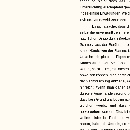
findet, so bleibt doch das 
Untersuchung erschöpfend gewe
indes einige Erwägungen, welc
sich nicht irre, wohl beseitigen.
Es ist Tatsache, dass die
selbst die unvernünftigen Tier
natürlichen Dinge durch Beoba
Schmerz aus der Berührung eine
seine Hände von der Flamme fer
Ursache mit gleichen Eigensc
Kindes auf diesen Schluss durc
werde, so bitte ich, mir diese
abweisen können. Man darf nich
der Nachforschung entziehe, we
hinreicht. Wenn man daher za
dunkele Auseinandersetzung be
dass kein Grund uns bestimm
gleichen werde, und dass g
hervorgehen werden. Dies ist 
wollen. Habe ich Recht, so wi
haben; habe ich Unrecht, so m