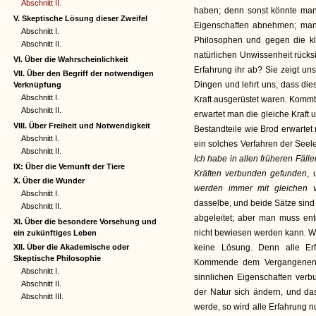
Abschnitt II.
haben; denn sonst könnte man
V. Skeptische Lösung dieser Zweifel
Eigenschaften abnehmen; man 
Abschnitt I.
Philosophen und gegen die kla
Abschnitt II.
natürlichen Unwissenheit rücksi
VI. Über die Wahrscheinlichkeit
Erfahrung ihr ab? Sie zeigt un
VII. Über den Begriff der notwendigen
Dingen und lehrt uns, dass die
Verknüpfung
Abschnitt I.
Kraft ausgerüstet waren. Kommt 
Abschnitt II.
erwartet man die gleiche Kraft
VIII. Über Freiheit und Notwendigkeit
Bestandteile wie Brod erwartet 
Abschnitt I.
ein solches Verfahren der Seel
Abschnitt II.
Ich habe in allen früheren Fäll
IX: Über die Vernunft der Tiere
Kräften verbunden gefunden
,
X. Über die Wunder
werden immer mit gleichen v
Abschnitt I.
dasselbe, und beide Sätze sind 
Abschnitt II.
abgeleitet; aber man muss en
XI. Über die besondere Vorsehung und
nicht bewiesen werden kann. Wel
ein zukünftiges Leben
XII. Über die Akademische oder
keine Lösung. Denn alle Er
Skeptische Philosophie
Kommende dem Vergangenen gl
Abschnitt I.
sinnlichen Eigenschaften verb
Abschnitt II.
der Natur sich ändern, und d
Abschnitt III.
werde, so wird alle Erfahrung n