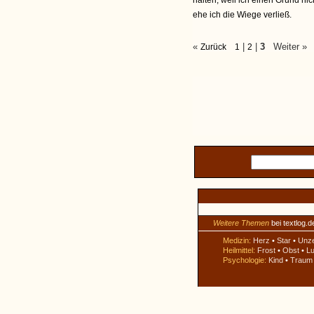
halten, weil ich einen Grund ni
ehe ich die Wiege verließ.
«
|
|
3
Weiter »
Zurück
1
2
Weitere Themen
bei textlog.d
Medizin:
Herz
•
Star
•
Unz
Heilmittel:
Frost
•
Obst
•
Lu
Psychologie:
Kind
•
Traum