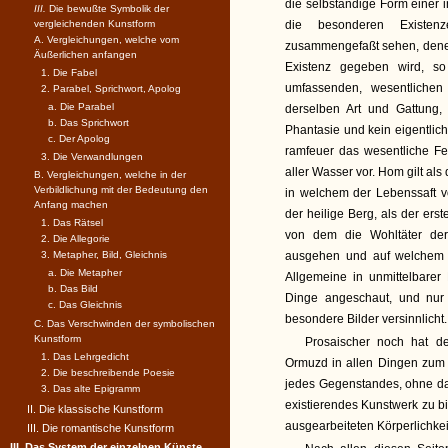
die selbständige Form einer i
III.
Die bewußte Symbolik der
vergleichenden Kunstform
die besonderen Existen
A. Vergleichungen, welche vom
zusammengefaßt sehen, denen
Äußerlichen anfangen
Existenz gegeben wird, so
1. Die Fabel
umfassenden, wesentlichen
2. Parabel, Sprichwort, Apolog
a. Die Parabel
derselben Art und Gattung,
b. Das Sprichwort
Phantasie und kein eigentlich
c. Der Apolog
ramfeuer das wesentliche Fe
3. Die Verwandlungen
aller Wasser vor. Hom gilt als
B. Vergleichungen, welche in der
Verbildlichung mit der Bedeutung den
in welchem der Lebenssaft vo
Anfang machen
der heilige Berg, als der ers
1. Das Rätsel
von dem die Wohltäter der
2. Die Allegorie
3. Metapher, Bild, Gleichnis
ausgehen und auf welchem 
a. Die Metapher
Allgemeine in unmittelbarer
b. Das Bild
Dinge angeschaut, und nur
c. Das Gleichnis
besondere Bilder versinnlicht.
C. Das Verschwinden der symbolischen
Kunstform
Prosaischer noch hat de
1. Das Lehrgedicht
Ormuzd in allen Dingen zum 
2. Die beschreibende Poesie
jedes Gegenstandes, ohne dar
3. Das alte Epigramm
existierendes Kunstwerk zu bil
II. Die klassische Kunstform
ausgearbeiteten Körperlichkei
III. Die romantische Kunstform
III. Das System der einzelnen Künste