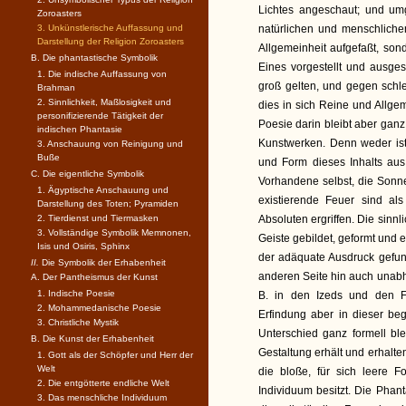
Lichtes angeschaut; und um
Zoroasters
3. Unkünstlerische Auffassung und
natürlichen und menschlichen
Darstellung der Religion Zoroasters
Allgemeinheit aufgefaßt, son
B. Die phantastische Symbolik
Eines vorgestellt und ausge
1. Die indische Auffassung von
groß gelten, und gegen schle
Brahman
2. Sinnlichkeit, Maßlosigkeit und
dies in sich Reine und Allg
personifizierende Tätigkeit der
Poesie darin bleibt aber ganz
indischen Phantasie
Kunstwerken. Denn weder ist 
3. Anschauung von Reinigung und
Buße
und Form dieses Inhalts aus
C. Die eigentliche Symbolik
Vorhandene selbst, die Sonne
1. Ägyptische Anschauung und
existierende Feuer sind al
Darstellung des Toten; Pyramiden
2. Tierdienst und Tiermasken
Absoluten ergriffen. Die sinnl
3. Vollständige Symbolik Memnonen,
Geiste gebildet, geformt und 
Isis und Osiris, Sphinx
der adäquate Ausdruck gefu
II.
Die Symbolik der Erhabenheit
anderen Seite hin auch unabhän
A. Der Pantheismus der Kunst
1. Indische Poesie
B. in den Izeds und den F
2. Mohammedanische Poesie
Erfindung aber in dieser be
3. Christliche Mystik
Unterschied ganz formell ble
B. Die Kunst der Erhabenheit
Gestaltung erhält und erhalten
1. Gott als der Schöpfer und Herr der
Welt
die bloße, für sich leere F
2. Die entgötterte endliche Welt
Individuum besitzt. Die Phan
3. Das menschliche Individuum