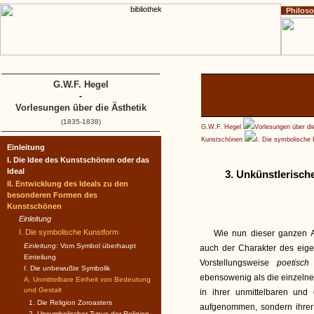
Philos
Home
Impressum
Copyright
G.W.F. Hegel
-
Vorlesungen über die Ästhetik
(1835-1838)
G.W.F. Hegel
Vorlesungen über di
Kunstschönen
I. Die symbolische
Einleitung
I. Die Idee des Kunstschönen oder das
Ideal
3. Unkünstlerisch
II. Entwicklung des Ideals zu den
besonderen Formen des
Kunstschönen
Einleitung
I. Die symbolische Kunstform
Wie nun dieser ganzen A
Einleitung:
Vom Symbol überhaupt
auch der Charakter des eige
Einteilung
Vorstellungsweise
poetisc
I.
Die unbewußte Symbolik
ebensowenig als die einzeln
A. Unmittelbare Einheit von Bedeutung
und Gestalt
in ihrer unmittelbaren und
1. Die Religion Zoroasters
aufgenommen, sondern ihrer 
2. Unsymbolischer Typus der Religion