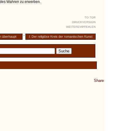
n des Wahren zu erwerben.
TO TOP
DRUCKVERSION
WEITEREMPFEHLEN
-
 überhaupt
I.
Der religiöse Kreis der romantischen Kunst
Share