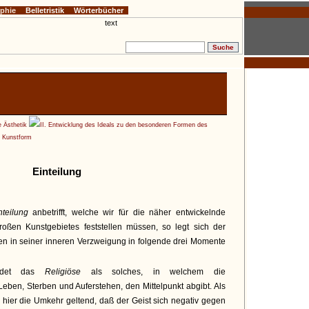
ophie
Belletristik
Wörterbücher
e Ästhetik
II. Entwicklung des Ideals zu den besonderen Formen des
e Kunstform
Einteilung
nteilung
anbetrifft, welche wir für die näher entwickelnde
großen Kunstgebietes feststellen müssen, so legt sich der
en in seiner inneren Verzweigung in folgende drei Momente
ildet das
Religiöse
als solches, in welchem die
Leben, Sterben und Auferstehen, den Mittelpunkt abgibt. Als
hier die Umkehr geltend, daß der Geist sich negativ gegen