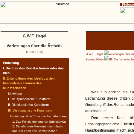
Philos
Home
Impressum
Copyright
G.W.F. Hegel
-
Vorlesungen über die Ästhetik
(1835-1838)
G.W.F. Hegel
Vorlesungen über di
Kunstschönen
III. Die romantisch
Einleitung
I. Die Idee des Kunstschönen oder das
Ideal
II. Entwicklung des Ideals zu den
besonderen Formen des
Kunstschönen
Was nun endlich die
Ei
Einleitung
Betrachtung dieses dritten 
I. Die symbolische Kunstform
Grundbegriff des Romantisch
II. Die klassische Kunstform
III. Die romantische Kunstform
auseinander.
Einleitung:
Vom Romantischen überhaupt
Den
ersten
Kreis b
1. Das Prinzip der inneren Subjektivität
Erlösungsgeschichte, Christi 
2. Die näheren Momente des Inhalts
Hauptbestimmung macht sich 
und der Form des Romantischen