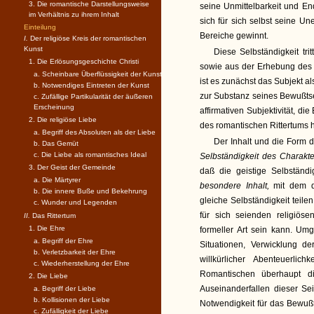
3. Die romantische Darstellungsweise
seine Unmittelbarkeit und En
im Verhältnis zu ihrem Inhalt
sich für sich selbst seine U
Einteilung
Bereiche gewinnt.
I.
Der religiöse Kreis der romantischen
Kunst
Diese Selbständigkeit tri
1. Die Erlösungsgeschichte Christi
sowie aus der Erhebung des 
a. Scheinbare Überflüssigkeit der Kunst
ist es zunächst das Subjekt al
b. Notwendiges Eintreten der Kunst
zur Substanz seines Bewußts
c. Zufällige Partikularität der äußeren
Erscheinung
affirmativen Subjektivität, di
2. Die religiöse Liebe
des romantischen Rittertums h
a. Begriff des Absoluten als der Liebe
Der Inhalt und die Form 
b. Das Gemüt
c. Die Liebe als romantisches Ideal
Selbständigkeit des Charakt
3. Der Geist der Gemeinde
daß die geistige Selbständi
a. Die Märtyrer
besondere Inhalt,
mit dem d
b. Die innere Buße und Bekehrung
gleiche Selbständigkeit teile
c. Wunder und Legenden
für sich seienden religiöse
II.
Das Rittertum
1. Die Ehre
formeller Art sein kann. Um
a. Begriff der Ehre
Situationen, Verwicklung de
b. Verletzbarkeit der Ehre
willkürlicher Abenteuerli
c. Wiederherstellung der Ehre
Romantischen überhaupt d
2. Die Liebe
Auseinanderfallen dieser Se
a. Begriff der Liebe
b. Kollisionen der Liebe
Notwendigkeit für das Bewußt
c. Zufälligkeit der Liebe