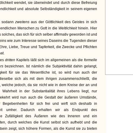
dlichkeit wendet, sie überwindet und durch diese Befreiung
nendlichkeit und absolute Selbständigkeit in seinem eigenen
tt sodann
zweitens
aus der Göttlichkeit des Geistes in sich
endlichen Menschen zu Gott in die
Weltlichkeit
hinein. Hier
s solches, das sich für sich selber affirmativ geworden ist und
eins wie zum Interesse seines Daseins die Tugenden dieser
e Ehre, Liebe, Treue und Tapferkeit, die Zwecke und Pflichten
at.
des
dritten
Kapitels läßt sich im allgemeinen als die
formelle
ers
bezeichnen. Ist nämlich die Subjektivität dahin gelangt,
gkeit für sie das Wesentliche ist, so wird nun auch der
ieselbe sich als mit dem ihrigen zusammenschließt, die
n, welche jedoch, da sie nicht wie in dem Kreise der an und
n Wahrheit in der Substantialität ihres Lebens liegt, nur
gekehrt wird nun auch die Gestalt der äußeren Umstände,
r Begebenheiten für sich frei und wirft sich deshalb in
chkeit umher. Dadurch erhalten wir als Endpunkt des
ie Zufälligkeit des Äußeren wie des Inneren und ein
iten, durch welches die Kunst selbst sich aufhebt und die
sein zeigt, sich höhere Formen, als die Kunst sie zu bieten