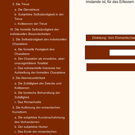
imstande ist, für das Erfasse
3. Die Treue
a. Die Diensttreue
b. Subjektive Selbständigkeit in der
Treue
c. Kollisionen der Treue
III.
Die formelle Selbständigkeit der
individuellen Besonderheiten
Einleitung:
Vom Romantischen
1. Die Selbständigkeit des individuellen
Charakters
a. Die formelle Festigkeit des
Charakters
b. Der Charakter als innerliche, aber
unausgebildete Totalität
c. Das substantielle Interesse bei
Aufstellung der formellen Charaktere
2. Die Abenteuerlichkeit
a. Die Zufälligkeit der Zwecke und
Kollisionen
b. Die komische Behandlung der
Zufälligkeit
c. Das Romanhafte
3. Die Auflösung der romantischen
Kunstform
a. Die subjektive Kunstnachahmung
des Vorhandenen
b. Der subjektive Humor
c. Das Ende der romantischen