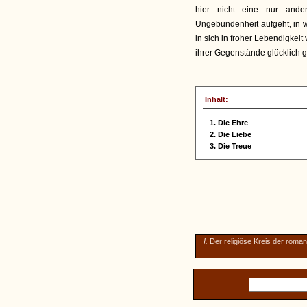
hier nicht eine nur ande
Ungebundenheit aufgeht, in we
in sich in froher Lebendigkeit
ihrer Gegenstände glücklich ge
Inhalt:
1. Die Ehre
2. Die Liebe
3. Die Treue
I.
Der religiöse Kreis der roma