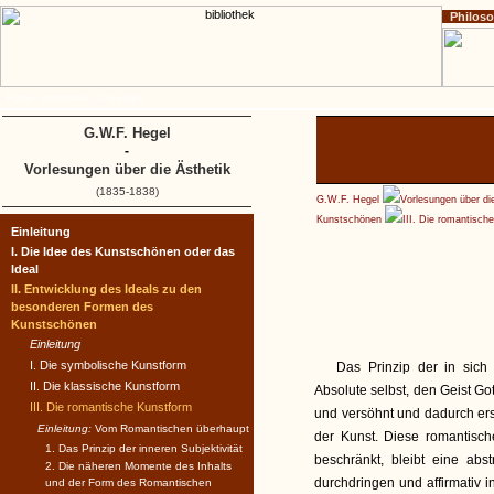
Philos
Home
Impressum
Copyright
G.W.F. Hegel
-
Vorlesungen über die Ästhetik
(1835-1838)
G.W.F. Hegel
Vorlesungen über di
Kunstschönen
III. Die romantisch
Einleitung
I. Die Idee des Kunstschönen oder das
Ideal
II. Entwicklung des Ideals zu den
besonderen Formen des
Kunstschönen
Einleitung
I. Die symbolische Kunstform
Das Prinzip der in sich 
II. Die klassische Kunstform
Absolute selbst, den Geist Go
III. Die romantische Kunstform
und versöhnt und dadurch erst
Einleitung:
Vom Romantischen überhaupt
der Kunst. Diese romantisch
1. Das Prinzip der inneren Subjektivität
beschränkt, bleibt eine abst
2. Die näheren Momente des Inhalts
durchdringen und affirmativ 
und der Form des Romantischen