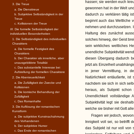
hassen; sie werden euch kreu
3. Die Treue
gewonnen hat in der Welt und
a. Die Diensttreue
dadurch zu verklären tätig is
b. Subjektive Selbständigkeit in der
Treue
beginnt auch das Weltliche v
c. Kollisionen der Treue
nehmen und durchzusetzen. Ist
III.
Die formelle Selbständigkeit der
Haltung des zunächst aussc
individuellen Besonderheiten
1. Die Selbständigkeit des individuellen
solches hinweg, der Geist brei
Charakters
sein wirkliches weltliches He
a. Die formelle Festigkeit des
unendliche Subjektivität wend
Charakters
diesen Übergang dadurch bez
b. Der Charakter als innerliche, aber
unausgebildete Totalität
jetzt als Einzelheit unabhängi
c. Das substantielle Interesse bei
in jener Vermittlung, in d
Aufstellung der formellen Charaktere
Natürlichkeit entäußerte, is
2. Die Abenteuerlichkeit
a. Die Zufälligkeit der Zwecke und
nachdem sie sich in sich sel
Kollisionen
heraus, als Subjekt schon
b. Die komische Behandlung der
Unendlichkeit vollständige
Zufälligkeit
c. Das Romanhafte
Subjektivität legt sie desha
3. Die Auflösung der romantischen
welche sie bisher mit Gott alle
Kunstform
Fragen wir jedoch, wovon 
a. Die subjektive Kunstnachahmung
des Vorhandenen
Innigkeit voll sei, so betriff
b. Der subjektive Humor
das Subjekt ist nur voll von 
c. Das Ende der romantischen