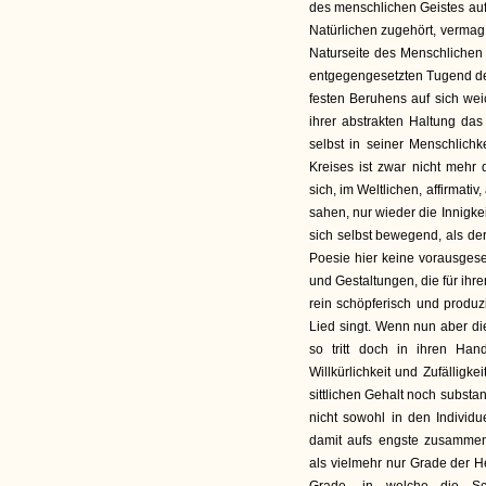
des menschlichen Geistes auf
Natürlichen zugehört, vermag 
Naturseite des Menschlichen 
entgegengesetzten Tugend de
festen Beruhens auf sich wei
ihrer abstrakten Haltung da
selbst in seiner Menschlichke
Kreises ist zwar nicht mehr
sich, im Weltlichen, affirmati
sahen, nur wieder die Innigkei
sich selbst bewegend, als der
Poesie hier keine vorausgeset
und Gestaltungen, die für ihren
rein schöpferisch und produzi
Lied singt. Wenn nun aber die
so tritt doch in ihren Ha
Willkürlichkeit und Zufälligke
sittlichen Gehalt noch substa
nicht sowohl in den Individ
damit aufs engste zusammeng
als vielmehr nur Grade der He