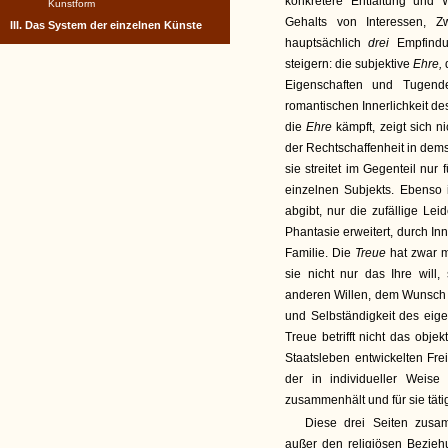
konkretere Entfaltung und Wi
Kunstform
Gehalts von Interessen,
III. Das System der einzelnen Künste
hauptsächlich
drei
Empfindu
steigern: die subjektive
Ehre,
Eigenschaften und Tugende
romantischen Innerlichkeit de
die
Ehre
kämpft, zeigt sich n
der Rechtschaffenheit in dems
sie streitet im Gegenteil nur
einzelnen Subjekts. Ebenso 
abgibt, nur die zufällige L
Phantasie erweitert, durch Inni
Familie. Die
Treue
hat zwar m
sie nicht nur das Ihre will
anderen Willen, dem Wunsch o
und Selbständigkeit des eig
Treue betrifft nicht das obj
Staatsleben entwickelten Frei
der in individueller Weise
zusammenhält und für sie tätig 
Diese drei Seiten zus
außer den religiösen Bezieh