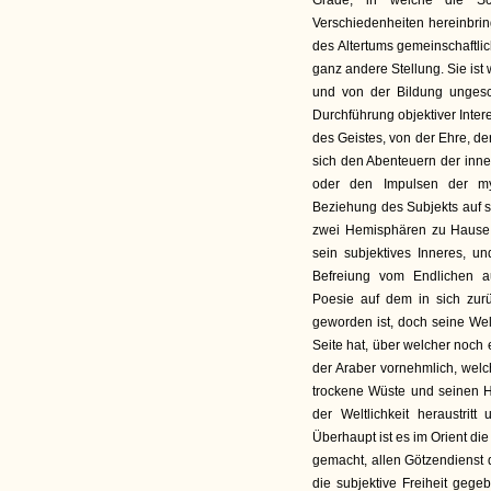
Grade, in welche die Sch
Verschiedenheiten hereinbrin
des Altertums gemeinschaftlic
ganz andere Stellung. Sie ist
und von der Bildung ungesc
Durchführung objektiver Intere
des Geistes, von der Ehre, der
sich den Abenteuern der inne
oder den Impulsen der mys
Beziehung des Subjekts auf si
zwei Hemisphären zu Hause:
sein subjektives Inneres, u
Befreiung vom Endlichen a
Poesie auf dem in sich zur
geworden ist, doch seine Welt
Seite hat, über welcher noch
der Araber vornehmlich, welch
trockene Wüste und seinen H
der Weltlichkeit heraustrit
Überhaupt ist es im Orient d
gemacht, allen Götzendienst 
die subjektive Freiheit gegeb