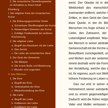
3. Die romantische Darstellungsweise
weist. Der Glaube ist in d
im Verhältnis zu ihrem Inhalt
Wirklichkeit des menschli
Einteilung
zueinander entfernt, welche
I.
Der religiöse Kreis der romantischen
Kunst
Dritten, in dem Geist der Gem
1. Die Erlösungsgeschichte Christi
klare Quelle, in der ihr B
a. Scheinbare Überflüssigkeit der Kunst
Menschen ins Auge schaut, mit
b. Notwendiges Eintreten der Kunst
Liebe, des Zutrauens, der
c. Zufällige Partikularität der äußeren
Erscheinung
Lebendigkeit empfindet. Was
2. Die religiöse Liebe
der Mensch in seiner abstrakt
a. Begriff des Absoluten als der Liebe
Gemeinschaft mit der Kirche u
b. Das Gemüt
Bewußtsein zurückgestellt, u
c. Die Liebe als romantisches Ideal
3. Der Geist der Gemeinde
und Wollen auch der anderen 
a. Die Märtyrer
nimmt deshalb wohl die Form d
b. Die innere Buße und Bekehrung
der Vorstellung, welche das 
c. Wunder und Legenden
ist, ihr eigenes, auch von Welt
II.
Das Rittertum
höhere Forderung im Leben se
1. Die Ehre
a. Begriff der Ehre
Das nur erst in seiner 
b. Verletzbarkeit der Ehre
Himmelreich seiner substanti
c. Wiederherstellung der Ehre
und zu einem gegenwärtigen
2. Die Liebe
Dadurch wird die früher
relig
a. Begriff der Liebe
b. Kollisionen der Liebe
Vater und Mutter verlassen
c. Zufälligkeit der Liebe