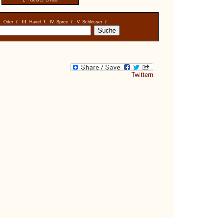
I. Oder
f.
III. Havel
f.
IV. Spree
f.
V. Schlösser
f.
Twittern