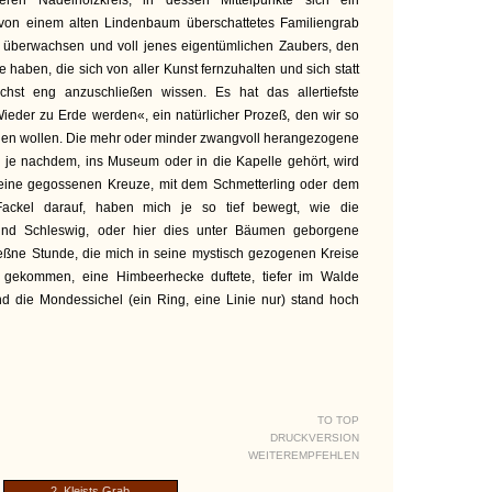
ren Nadelholzkreis, in dessen Mittelpunkte sich ein
 von einem alten Lindenbaum überschattetes Familiengrab
ht überwachsen und voll jenes eigentümlichen Zaubers, den
 haben, die sich von aller Kunst fernzuhalten und sich statt
hst eng anzuschließen wissen. Es hat das allertiefste
der zu Erde werden«, ein natürlicher Prozeß, den wir so
ehen wollen. Die mehr oder minder zwangvoll herangezogene
e, je nachdem, ins Museum oder in die Kapelle gehört, wird
eine gegossenen Kreuze, mit dem Schmetterling oder dem
ackel darauf, haben mich je so tief bewegt, wie die
 und Schleswig, oder hier dies unter Bäumen geborgene
ßne Stunde, die mich in seine mystisch gezogenen Kreise
 gekommen, eine Himbeerhecke duftete, tiefer im Walde
nd die Mondessichel (ein Ring, eine Linie nur) stand hoch
TO TOP
DRUCKVERSION
WEITEREMPFEHLEN
2. Kleists Grab