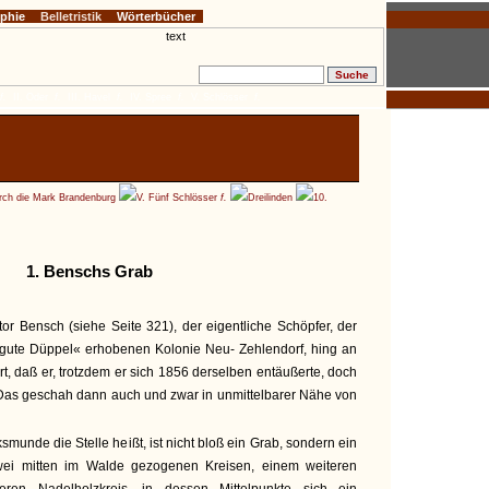
ophie
Belletristik
Wörterbücher
f.
II. Oder
f.
III. Havel
f.
IV. Spree
f.
V. Schlösser
f.
ch die Mark Brandenburg
V. Fünf Schlösser
f.
Dreilinden
10.
1. Benschs Grab
ktor Bensch (siehe Seite 321), der eigentliche Schöpfer, der
ergute Düppel« erhobenen Kolonie Neu- Zehlendorf, hing an
t, daß er, trotzdem er sich 1856 derselben entäußerte, doch
. Das geschah dann auch und zwar in unmittelbarer Nähe von
munde die Stelle heißt, ist nicht bloß ein Grab, sondern ein
wei mitten im Walde gezogenen Kreisen, einem weiteren