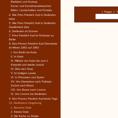
Raritäten und Kuriosa
Kunst- und Kunstindustriesachen
Bilder: Landschaften und Porträts
I. Ruppin
f.
I
4. Wie Prinz Friedrich Karl in Dreilinden
lebte
5. Wie Prinz Friedrich Karl in Dreilinden
Gastlichkeit übte
6. Dreilinden im Schnee
7. Prinz Friedrich Karl im Schlosse zu
Berlin
8. Des Prinzen Friedrich Karl Orientreise
im Winter 1882 auf 1883
I. Von Berlin bis Kairo
II. In Kairo
III. Nilfahrt von Kairo bis zum 1.
Katarakt und wieder zurück
IV. Über den Sinai
V. Im heiligen Lande
VI. In Phönizien und Syrien
VII. Von Damaskus nach Palmyra.
Zurück nach Beirut
VIII. Von Beirut nach Livorno
IX. Von Livorno bis Dreilinden
9. Des Prinzen Friedrich Karl letzte Tage
10. Dreilindens Umgebung
1. Benschs Grab
2. Kleists Grab
3. Die Kirche zu Stolpe