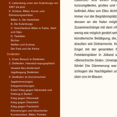
Laubholz- und einem enge
5. Liebenberg unter den Eulenburgs von
holzumgittertes, großes und
1867 bis jetzt
befindet. Alles von Efeu dic
6. Schloss, Bilder, Kunst- und
Erinnerungsschätze
immer nur die Begräbnisplätze
Bilder: A. Die Hertefelds
dessen an die Natur möglic
B. Die Eulenburgs
Zusammenhänge mit dem »Wie
C. Verschiedene Bilder in Farbe, Stich
und Gips
wenig wie möglich gestört s
D. Tierbilder
künstlerische Betätigung, di
Bücher
draußen wie Disharmonie. K
Waffen und Kuriosa
Der Park und die Kirche
Engel mit der gesenkten F
Dreilinden
Feldsteingräber in Jütland
1. Erster Besuch in Dreilinden
»Benschsche Grab«. Unverge
2. Dreilinden, historisch-topographisch
führte! Die Dämmerung war
Vorwerk Neu-Zehlendorf
schlugen die Nachtigallen u
Jagdbegang Dreilinden
über uns im Blauen.
3. Dreilinden im Sonnenschein
Jagderinnerungen
Kriegserinnerungen
Erster Krieg gegen Dänemark und
Feldzug in Baden
Krieg gegen Dänemark
Krieg gegen Österreich
Krieg gegen Frankreich
Erinnerungen und Geschenke:
Kunstschätze, Bilder, Porträts