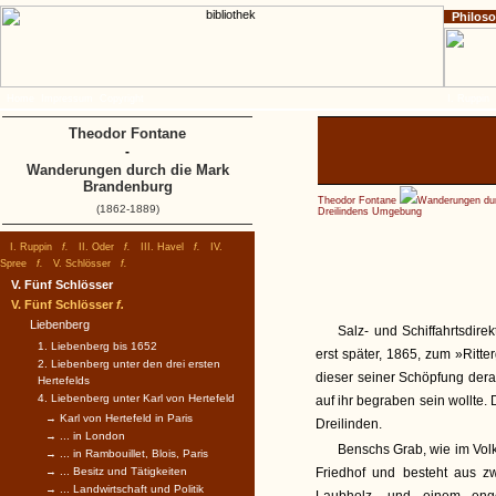
Philos
Home
Impressum
Copyright
I. Ruppin
Theodor Fontane
-
Wanderungen durch die Mark
Brandenburg
Theodor Fontane
Wanderungen dur
(1862-1889)
Dreilindens Umgebung
I. Ruppin
f.
II. Oder
f.
III. Havel
f.
IV.
Spree
f.
V. Schlösser
f.
V. Fünf Schlösser
V. Fünf Schlösser
f.
Liebenberg
Salz- und Schiffahrtsdire
1. Liebenberg bis 1652
erst später, 1865, zum »Ritt
2. Liebenberg unter den drei ersten
dieser seiner Schöpfung derar
Hertefelds
4. Liebenberg unter Karl von Hertefeld
auf ihr begraben sein wollte
→ Karl von Hertefeld in Paris
Dreilinden.
→ ... in London
Benschs Grab, wie im Volks
→ ... in Rambouillet, Blois, Paris
→ ... Besitz und Tätigkeiten
Friedhof und besteht aus z
→ ... Landwirtschaft und Politik