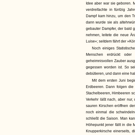
Idee aber war sie geboren.
verdreifachte in fünfzig Ja
Dampf kam hinzu, um den Tri
dann wurde sie als altehrwürd
gebauter Dampfer, der bald 
nehmen, leitete die neue Är
Luise«; seitdem fährt der »K
Noch einiges Statistisc
Menschen erdrückt oder 
geheimnisvollen Zauber ausge
gegessen worden ist. So se
debütieren, und dann eine ha
Mit dem ersten Juni begi
Erdbeeren. Dann folgen die
Stachelbeeren, Himbeeren schl
Verkehr läßt nach, aber nur
sauren Kirschen eröffnen den
noch einmal die schwindeln
schließt die Saison. Man k
Höhepunkt jener fällt in die 
Knupperkirsche einerseits, d