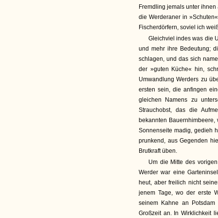
Fremdling jemals unter ihnen
die Werderaner in »Schuten«
Fischerdörfern, soviel ich weiß
Gleichviel indes was die
und mehr ihre Bedeutung; di
schlagen, und das sich namen
der »guten Küche« hin, sch
Umwandlung Werders zu üben
ersten sein, die anfingen e
gleichen Namens zu unters
Strauchobst, das die Aufme
bekannten Bauernhimbeere, wi
Sonnenseite madig, gedieh hi
prunkend, aus Gegenden hie
Brutkraft üben.
Um die Mitte des vorigen
Werder war eine Garteninse
heut, aber freilich nicht se
jenem Tage, wo der erste W
seinem Kahne an Potsdam v
Großzeit an. In Wirklichkeit 