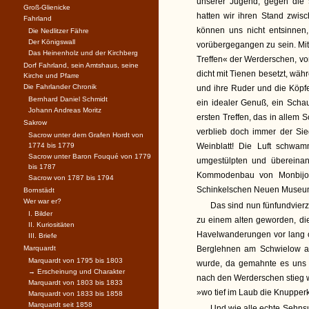
unserer Jugend, gegen die
Groß-Glienicke
hatten wir ihren Stand zwis
Fahrland
können uns nicht entsinnen,
Die Nedlitzer Fähre
Der Königswall
vorübergegangen zu sein. Mitu
Das Heinenholz und der Kirchberg
Treffen« der Werderschen, 
Dorf Fahrland, sein Amtshaus, seine
dicht mit Tienen besetzt, w
Kirche und Pfarre
Die Fahrlander Chronik
und ihre Ruder und die Köpf
Bernhard Daniel Schmidt
ein idealer Genuß, ein Scha
Johann Andreas Moritz
ersten Treffen, das in allem 
Sakrow
verblieb doch immer der Sie
Sacrow unter dem Grafen Hordt von
1774 bis 1779
Weinblatt! Die Luft schwa
Sacrow unter Baron Fouqué von 1779
umgestülpten und übereinan
bis 1787
Kommodenbau von Monbijou
Sacrow von 1787 bis 1794
Schinkelschen Neuen Museu
Bornstädt
Wer war er?
Das sind nun fünfundvier
I. Bilder
zu einem alten geworden, die
II. Kuriositäten
Havelwanderungen vor lang 
III. Briefe
Marquardt
Berglehnen am Schwielow au
Marquardt von 1795 bis 1803
wurde, da gemahnte es uns 
→ Erscheinung und Charakter
nach den Werderschen stieg w
Marquardt von 1803 bis 1833
»wo tief im Laub die Knupper
Marquardt von 1833 bis 1858
Marquardt seit 1858
Und wie alle echte Sehnsuc