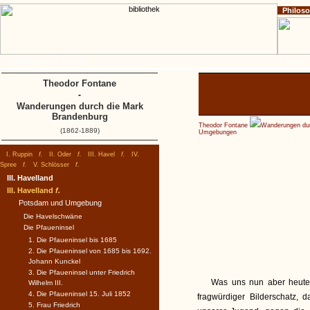
Philos
Home
Impressum
Copyright
I. Ruppin
Theodor Fontane
-
Wanderungen durch die Mark
Brandenburg
Theodor Fontane
Wanderungen dur
(1862-1889)
Umgebungen
I. Ruppin
f.
II. Oder
f.
III. Havel
f.
IV.
Spree
f.
V. Schlösser
f.
III. Havelland
III. Havelland
f.
Potsdam und Umgebung
Die Havelschwäne
Die Pfaueninsel
1. Die Pfaueninsel bis 1685
2. Die Pfaueninsel von 1685 bis 1692.
Johann Kunckel
3. Die Pfaueninsel unter Friedrich
Was uns nun aber heute 
Wilhelm III.
4. Die Pfaueninsel 15. Juli 1852
fragwürdiger Bilderschatz, 
5. Frau Friedrich