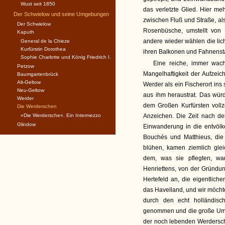
Wust seit 1850
das verletzte Glied. Hier me
Der Schwielow und seine Umgebungen
zwischen Fluß und Straße, als
Der Schwielow
Rosenbüsche, umstellt von
Kaputh
andere wieder wählen die lic
General de la Chieze
Kurfürstin Dorothea
ihren Balkonen und Fahnenst
Sophie Charlotte und König Friedrich I.
Eine reiche, immer wach
Petzow
Mangelhaftigkeit der Aufzeic
Baumgartenbrück
Alt-Geltow
Werder als ein Fischerort ins
Neu-Geltow
aus ihm heraustrat. Das wür
Werder
dem Großen Kurfürsten voll
Die Werderschen
»Die Werdersche«. Ein Intermezzo
Anzeichen. Die Zeit nach de
Glindow
Einwanderung in die entvölk
Bouchés und Matthieus, die
blühen, kamen ziemlich glei
dem, was sie pflegten, w
Henriettens, von der Gründu
Hertefeld an, die eigentliche
das Havelland, und wir möcht
durch den echt holländisch
genommen und die große Umw
der noch lebenden Werdersche