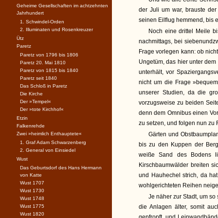
Geheime Gesellschaften im achtzehnten
der Juli um war, brauste de
Jahrhundert
seinen Eilflug hemmend, bis e
1. Schwindel-Orden
2. Illuminaten und Rosenkreuzer
Noch eine drittel Meile bi
Ütz
nachmittags, bei siebenundzw
Paretz
Frage vorlegen kann: ob nicht
Paretz von 1796 bis 1806
Ungetüm, das hier unter dem
Paretz 20. Mai 1810
Paretz von 1815 bis 1840
unterhält, vor Spaziergangs
Paretz seit 1840
nicht um die Frage »beque
Das Schloß in Paretz
unserer Studien, da die gr
Die Kirche
Der »Tempel«
vorzugsweise zu beiden Seit
Der »tote Kirchhof«
denn dem Omnibus einen Vors
Etzin
zu setzen, und folgen nun zu 
Falkenrehde
Zwei »heimlich Enthauptete«
Gärten und Obstbaumplanta
1. Graf Adam Schwarzenberg
bis zu den Kuppen der Berge
2. General von Einsiedel
weiße Sand des Bodens li
Wust
Kirschbaumwälder breiten s
Das Geburtsdorf des Hans Hermann
und Hauhechel strich, da h
von Katte
Wust 1707
wohlgerichteten Reihen neige
Wust 1730
Je näher zur Stadt, um so 
Wust 1748
Wust 1775
die Anlagen älter, somit au
Wust 1820
gepfropft, und Leinwandbänd