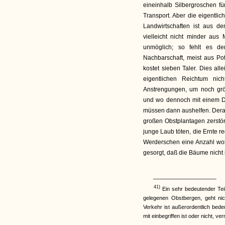
eineinhalb Silbergroschen fü
Transport. Aber die eigentli
Landwirtschaften ist aus 
vielleicht nicht minder au
unmöglich; so fehlt es d
Nachbarschaft, meist aus P
kostet sieben Taler. Dies al
eigentlichen Reichtum nic
Anstrengungen, um noch gr
und wo dennoch mit einem De
müssen dann aushelfen. Derart
großen Obstplantagen zerstö
junge Laub töten, die Ernte r
Werderschen eine Anzahl wohl
gesorgt, daß die Bäume nicht
__________________
41)
Ein sehr bedeutender Tei
gelegenen Obstbergen, geht nic
Verkehr ist außerordentlich bede
mit einbegriffen ist oder nicht, v