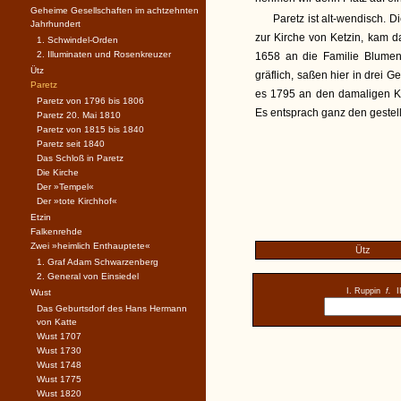
Geheime Gesellschaften im achtzehnten
Paretz ist alt-wendisch. D
Jahrhundert
zur Kirche von Ketzin, kam da
1. Schwindel-Orden
2. Illuminaten und Rosenkreuzer
1658 an die Familie Blument
Ütz
gräflich, saßen hier in drei 
Paretz
es 1795 an den damaligen Kro
Paretz von 1796 bis 1806
Es entsprach ganz den geste
Paretz 20. Mai 1810
Paretz von 1815 bis 1840
Paretz seit 1840
Das Schloß in Paretz
Die Kirche
Der »Tempel«
Der »tote Kirchhof«
Etzin
Falkenrehde
Zwei »heimlich Enthauptete«
Ütz
1. Graf Adam Schwarzenberg
2. General von Einsiedel
I. Ruppin
f.
I
Wust
Das Geburtsdorf des Hans Hermann
von Katte
Wust 1707
Wust 1730
Wust 1748
Wust 1775
Wust 1820