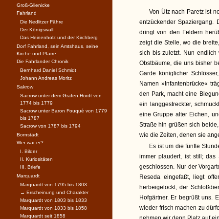
Groß-Glienicke
Von Ütz nach Paretz ist 
Fahrland
entzückender Spaziergang. D
Die Nedlitzer Fähre
Der Königswall
dringt von den Feldern herü
Das Heinenholz und der Kirchberg
zeigt die Stelle, wo die breit
Dorf Fahrland, sein Amtshaus, seine
sich bis zuletzt. Nun endlic
Kirche und Pfarre
Die Fahrlander Chronik
Obstbäume, die uns bisher be
Bernhard Daniel Schmidt
Garde königlicher Schlösser
Johann Andreas Moritz
Namen »Infantenbrücke« trägt
Sakrow
den Park, macht eine Biegung,
Sacrow unter dem Grafen Hordt von
1774 bis 1779
ein langgestreckter, schmuck
Sacrow unter Baron Fouqué von 1779
eine Gruppe alter Eichen, un
bis 1787
Straße hin grüßen sich beide,
Sacrow von 1787 bis 1794
wie die Zeiten, denen sie ange
Bornstädt
Wer war er?
Es ist um die fünfte Stund
I. Bilder
immer plaudert, ist still; d
II. Kuriositäten
geschlossen. Nur der Vorgarten
III. Briefe
Marquardt
Reseda eingefaßt, liegt off
Marquardt von 1795 bis 1803
herbeigelockt, der Schloßdie
→ Erscheinung und Charakter
Hofgärtner. Er begrüßt uns. 
Marquardt von 1803 bis 1833
wieder frisch machen zu dürf
Marquardt von 1833 bis 1858
Marquardt seit 1858
nehmen wir denn Platz auf e