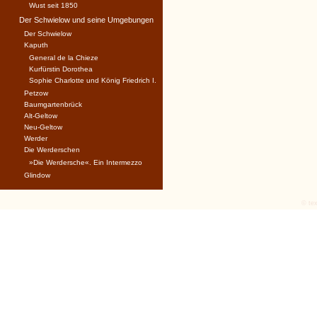
Wust seit 1850
Der Schwielow und seine Umgebungen
Der Schwielow
Kaputh
General de la Chieze
Kurfürstin Dorothea
Sophie Charlotte und König Friedrich I.
Petzow
Baumgartenbrück
Alt-Geltow
Neu-Geltow
Werder
Die Werderschen
»Die Werdersche«. Ein Intermezzo
Glindow
© tex