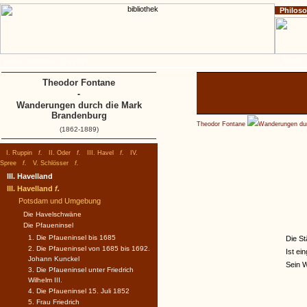
Philos
Home
Impressum
Copyright
I. Ruppin
Theodor Fontane
-
Wanderungen durch die Mark
Brandenburg
Theodor Fontane
Wanderungen dur
(1862-1889)
I. Ruppin
f.
II. Oder
f.
III. Havel
f.
IV.
Spree
f.
V. Schlösser
f.
III. Havelland
III. Havelland
f.
Potsdam und Umgebung
Die Havelschwäne
Die Pfaueninsel
1. Die Pfaueninsel bis 1685
Die St
2. Die Pfaueninsel von 1685 bis 1692.
Ist ei
Johann Kunckel
Sein W
3. Die Pfaueninsel unter Friedrich
Wilhelm III.
4. Die Pfaueninsel 15. Juli 1852
5. Frau Friedrich