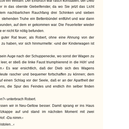
oll ein William. Der Einbruch war rasch konstatiert: der Dieb
ter in das oberste Giebelfenster, da wo Sie jetzt das Licht
 dem nachbarlichen Rauchfang drei Schinken und sieben
 stehenden Truhe ein Bettenbündel entführt und war dann
unden, auf dem er gekommen war. Die Feuerleiter wieder
e er nicht für nötig befunden.
 guter Rat teuer, als Robert, ohne eine Ahnung von der
 zu haben, vor sich hinmurmelte: ›und der Kinderwagen ist
te sein Auge nach der Schuppenecke, wo sonst der Wagen zu
 leer, er stieß die linke Faust triumphierend in die Höh' und
 ihn.‹ Es war ersichtlich, daß der Dieb sich des Wagens
 Beute rascher und bequemer fortschaffen zu können; dem
f einen Schlag vor der Seele, daß er an der Apartheit der
ns, die Spur des Feindes und endlich ihn selber finden
n?‹ unterbrach Robert.
issen wir in Neu-Geltow besser. Damit sprang er ins Haus
 Filzkappe auf und stand im nächsten Moment mit zwei
of. ›Da nimm.‹
istolen...‹