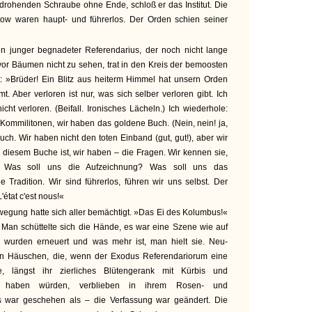
drohenden Schraube ohne Ende, schloß er das Institut. Die
ow waren haupt- und führerlos. Der Orden schien seiner
in junger begnadeter Referendarius, der noch nicht lange
or Bäumen nicht zu sehen, trat in den Kreis der bemoosten
t: »Brüder! Ein Blitz aus heiterm Himmel hat unsern Orden
mt. Aber verloren ist nur, was sich selber verloren gibt. Ich
cht verloren. (Beifall. Ironisches Lächeln.) Ich wiederhole:
 Kommilitonen, wir haben das goldene Buch. (Nein, nein! ja,
ch. Wir haben nicht den toten Einband (gut, gut!), aber wir
 diesem Buche ist, wir haben – die Fragen. Wir kennen sie,
. Was soll uns die Aufzeichnung? Was soll uns das
Tradition. Wir sind führerlos, führen wir uns selbst. Der
L'état c'est nous!«
wegung hatte sich aller bemächtigt. »Das Ei des Kolumbus!«
 Man schüttelte sich die Hände, es war eine Szene wie auf
e wurden erneuert und was mehr ist, man hielt sie. Neu-
igen Häuschen, die, wenn der Exodus Referendariorum eine
e, längst ihr zierliches Blütengerank mit Kürbis und
ht haben würden, verblieben in ihrem Rosen- und
ts war geschehen als – die Verfassung war geändert. Die