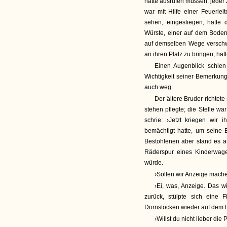
hätte ausrufen müssen: jeder Z
war mit Hilfe einer Feuerlei
sehen, eingestiegen, hatte
Würste, einer auf dem Boden
auf demselben Wege verschw
an ihren Platz zu bringen, hatt
Einen Augenblick schien
Wichtigkeit seiner Bemerkung
auch weg.
Der ältere Bruder richte
stehen pflegte; die Stelle war
schrie: ›Jetzt kriegen wir
bemächtigt hatte, um seine
Bestohlenen aber stand es au
Räderspur eines Kinderwage
würde.
›Sollen wir Anzeige mache
›Ei, was, Anzeige. Das w
zurück, stülpte sich eine
Dornstöcken wieder auf dem H
›Willst du nicht lieber die P