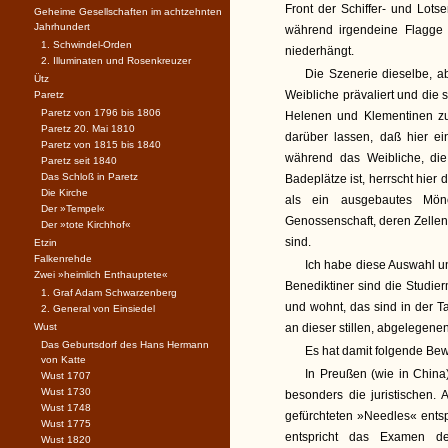
Front der Schiffer- und Lots
Geheime Gesellschaften im achtzehnten
Jahrhundert
während irgendeine Flagge
1. Schwindel-Orden
niederhängt.
2. Illuminaten und Rosenkreuzer
Die Szenerie dieselbe, a
Ütz
Weibliche prävaliert und die s
Paretz
Paretz von 1796 bis 1806
Helenen und Klementinen zur
Paretz 20. Mai 1810
darüber lassen, daß hier ei
Paretz von 1815 bis 1840
während das Weibliche, die
Paretz seit 1840
Das Schloß in Paretz
Badeplätze ist, herrscht hie
Die Kirche
als ein ausgebautes Mönc
Der »Tempel«
Genossenschaft, deren Zellen
Der »tote Kirchhof«
sind.
Etzin
Falkenrehde
Ich habe diese Auswahl u
Zwei »heimlich Enthauptete«
Benediktiner sind die Studie
1. Graf Adam Schwarzenberg
und wohnt, das sind in der T
2. General von Einsiedel
Wust
an dieser stillen, abgelegene
Das Geburtsdorf des Hans Hermann
Es hat damit folgende Bew
von Katte
In Preußen (wie in China
Wust 1707
Wust 1730
besonders die juristischen
Wust 1748
gefürchteten »Needles« entsp
Wust 1775
entspricht das Examen d
Wust 1820