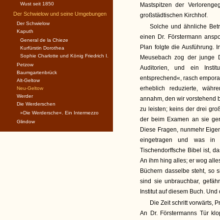
Wust seit 1850
Mastspitzen der Verloreng
Der Schwielow und seine Umgebungen
großstädtischen Kirchhof.
Der Schwielow
Solche und ähnliche Bet
Kaputh
einen Dr. Förstermann anspo
General de la Chieze
Plan folgte die Ausführung. 
Kurfürstin Dorothea
Sophie Charlotte und König Friedrich I.
Meusebach zog der junge D
Petzow
Auditorien, und ein Instit
Baumgartenbrück
entsprechend«, rasch emporarb
Alt-Geltow
erheblich reduzierte, wäh
Neu-Geltow
Werder
annahm, den wir vorstehend b
Die Werderschen
zu leisten; keins der drei g
»Die Werdersche«. Ein Intermezzo
der beim Examen an sie geri
Glindow
Diese Fragen, nunmehr Eigen
eingetragen und was in
Tischendorffsche Bibel ist, 
An ihm hing alles; er wog al
Büchern dasselbe steht, so s
sind sie unbrauchbar, gefähr
Institut auf diesem Buch. Und
Die Zeit schritt vorwärts, 
An Dr. Förstermanns Tür klo