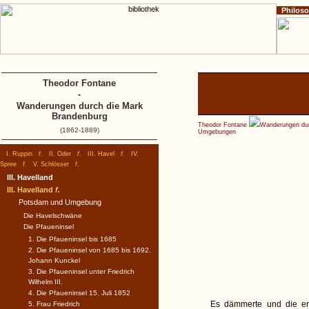
Philos
Home
Impressum
Copyright
I. Ruppin
Theodor Fontane
-
Wanderungen durch die Mark
Brandenburg
Theodor Fontane
Wanderungen dur
(1862-1889)
Umgebungen
I. Ruppin
f.
II. Oder
f.
III. Havel
f.
IV.
Spree
f.
V. Schlösser
f.
III. Havelland
III. Havelland
f.
Potsdam und Umgebung
Die Havelschwäne
Die Pfaueninsel
1. Die Pfaueninsel bis 1685
2. Die Pfaueninsel von 1685 bis 1692.
Johann Kunckel
3. Die Pfaueninsel unter Friedrich
Wilhelm III.
4. Die Pfaueninsel 15. Juli 1852
Es dämmerte und die er
5. Frau Friedrich