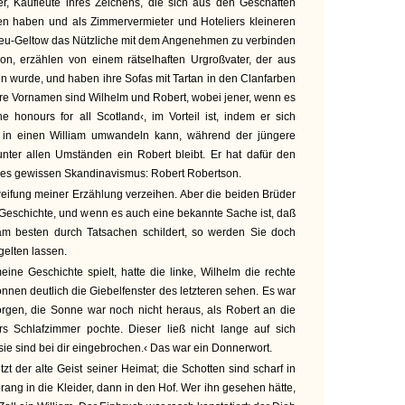
, Kaufleute ihres Zeichens, die sich aus den Geschäften
n haben und als Zimmervermieter und Hoteliers kleineren
on Neu-Geltow das Nützliche mit dem Angenehmen zu verbinden
son, erzählen von einem rätselhaften Urgroßvater, der aus
en wurde, und haben ihre Sofas mit Tartan in den Clanfarben
re Vornamen sind Wilhelm und Robert, wobei jener, wenn es
e honours for all Scotland‹, im Vorteil ist, indem er sich
 in einen William umwandeln kann, während der jüngere
unter allen Umständen ein Robert bleibt. Er hat dafür den
eines gewissen Skandinavismus: Robert Robertson.
ifung meiner Erzählung verzeihen. Aber die beiden Brüder
Geschichte, und wenn es auch eine bekannte Sache ist, daß
am besten durch Tatsachen schildert, so werden Sie doch
gelten lassen.
eine Geschichte spielt, hatte die linke, Wilhelm die rechte
nnen deutlich die Giebelfenster des letzteren sehen. Es war
rgen, die Sonne war noch nicht heraus, als Robert an die
s Schlafzimmer pochte. Dieser ließ nicht lange auf sich
 sie sind bei dir eingebrochen.‹ Das war ein Donnerwort.
zt der alte Geist seiner Heimat; die Schotten sind scharf in
rang in die Kleider, dann in den Hof. Wer ihn gesehen hätte,