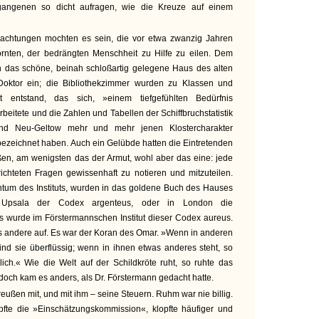
egangenen so dicht aufragen, wie die Kreuze auf einem
rachtungen mochten es sein, die vor etwa zwanzig Jahren
rnten, der bedrängten Menschheit zu Hilfe zu eilen. Dem
In das schöne, beinah schloßartig gelegene Haus des alten
oktor ein; die Bibliothekzimmer wurden zu Klassen und
ut entstand, das sich, »einem tiefgefühlten Bedürfnis
eitete und die Zahlen und Tabellen der Schiffbruchstatistik
rend Neu-Geltow mehr und mehr jenen Klostercharakter
ezeichnet haben. Auch ein Gelübde hatten die Eintretenden
roßen, am wenigsten das der Armut, wohl aber das eine: jede
chteten Fragen gewissenhaft zu notieren und mitzuteilen.
tum des Instituts, wurden in das goldene Buch des Hauses
 Upsala der Codex argenteus, oder in London die
das wurde im Förstermannschen Institut dieser Codex aureus.
les andere auf. Es war der Koran des Omar. »Wenn in anderen
ind sie überflüssig; wenn in ihnen etwas anderes steht, so
lich.« Wie die Welt auf der Schildkröte ruht, so ruhte das
 doch kam es anders, als Dr. Förstermann gedacht hatte.
Preußen mit, und mit ihm – seine Steuern. Ruhm war nie billig.
pfte die »Einschätzungskommission«, klopfte häufiger und