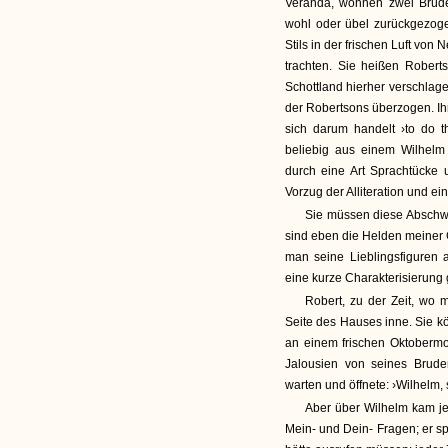
Veranda, wohnen zwei Brüder
wohl oder übel zurückgezoge
Stils in der frischen Luft v
trachten. Sie heißen Robert
Schottland hierher verschlag
der Robertsons überzogen. Ih
sich darum handelt ›to do th
beliebig aus einem Wilhelm
durch eine Art Sprachtücke 
Vorzug der Alliteration und 
Sie müssen diese Abschwe
sind eben die Helden meiner 
man seine Lieblingsfiguren 
eine kurze Charakterisierung 
Robert, zu der Zeit, wo m
Seite des Hauses inne. Sie kö
an einem frischen Oktobermo
Jalousien von seines Bruder
warten und öffnete: ›Wilhelm,
Aber über Wilhelm kam jet
Mein- und Dein- Fragen; er sp