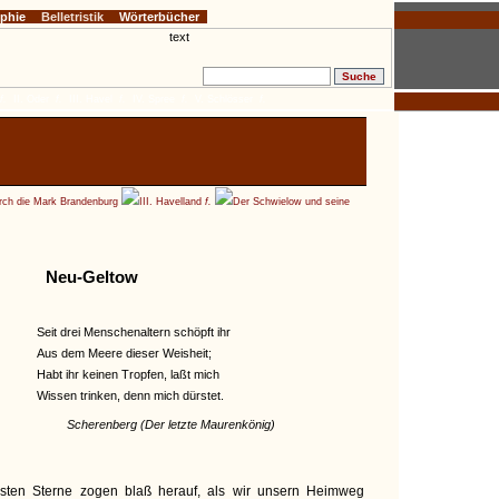
ophie
Belletristik
Wörterbücher
f.
II. Oder
f.
III. Havel
f.
IV. Spree
f.
V. Schlösser
f.
ch die Mark Brandenburg
III. Havelland
f.
Der Schwielow und seine
Neu-Geltow
Seit drei Menschenaltern schöpft ihr
Aus dem Meere dieser Weisheit;
Habt ihr keinen Tropfen, laßt mich
Wissen trinken, denn mich dürstet.
Scherenberg (Der letzte Maurenkönig)
sten Sterne zogen blaß herauf, als wir unsern Heimweg