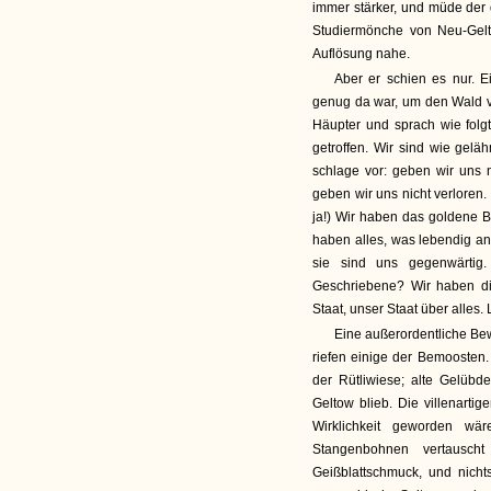
immer stärker, und müde der 
Studiermönche von Neu-Gelt
Auflösung nahe.
Aber er schien es nur. E
genug da war, um den Wald v
Häupter und sprach wie folg
getroffen. Wir sind wie geläh
schlage vor: geben wir uns ni
geben wir uns nicht verloren.
ja!) Wir haben das goldene Bu
haben alles, was lebendig an
sie sind uns gegenwärtig
Geschriebene? Wir haben die 
Staat, unser Staat über alles. 
Eine außerordentliche Be
riefen einige der Bemoosten.
der Rütliwiese; alte Gelübd
Geltow blieb. Die villenart
Wirklichkeit geworden wär
Stangenbohnen vertausc
Geißblattschmuck, und nich