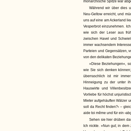
monarchische Spitze war abge
Während wir über dies un
Neu-Geltow erreicht, und müd
uns auf eine am Ackerland li
Vesperbrot einzunehmen. Ich 
wie sich der Leser aus früh
zwischen Havel und Schwielo
immer wachsendem Interesse 
Parteien und Gegensätzen, v
von den delikaten Beziehunge
»Diese Beziehungen«, so 
wie Sie sich denken können; 
überraschlich ist mir imme
Hinneigung zu der unter i
Hauswirte und Villenbesitz
Vorliebe für höchst unjuristi
Mieter aufgehäuften Wälzer u
soll da Recht finden?‹ – gleic
aide toi même und für ein ›ab
Sehen sie hier drüben da
Ich nickte. »Nun gut; in dem