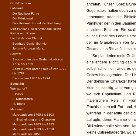
Groß-Glienicke
antraten. Unser Spezialfüh
Fahrland
Gegensätze hatten eben zu un
Die Nedlitzer Fähre
Lebemann, »der die Biblioth
Der Königswall
Parkhüter, der in den Bäumen
Das Heinenholz und der Kirchberg
Dorf Fahrland, sein Amtshaus, seine
in seinen Büchern. Ein schl
Kirche und Pfarre
blutige Ernst des Lebens ers
Die Fahrlander Chronik
der im Granatregen von Gi
Bernhard Daniel Schmidt
Johann Andreas Moritz
Gesandter in Rio auf einmal ko
Sakrow
So plauderten mein Gefäh
Sacrow unter dem Grafen Hordt von
eine andere Richtung gab. W
1774 bis 1779
selbst schien ein anderes g
Sacrow unter Baron Fouqué von 1779
bis 1787
Geltow hineingeraten. Der U
Sacrow von 1787 bis 1794
Der dörfische Charakter hatt
Bornstädt
klein, einstöckig, aber von g
Wer war er?
wo sich Caprifolium- und 
I. Bilder
II. Kuriositäten
malerischem Reiz. In Fro
III. Briefe
Fruchtschalen mit Erd- und H
Marquardt
während in der Mitte der di
Marquardt von 1795 bis 1803
aufragte, deren Flamme ohne
→ Erscheinung und Charakter
Marquardt von 1803 bis 1833
Bild wiederholte sich von Ha
Marquardt von 1833 bis 1858
kleine Ostseebadeörter, wo a
Marquardt seit 1858