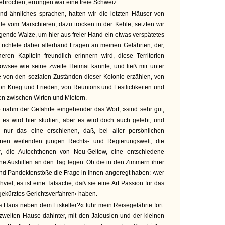
brochen, errungen war eine freie Schweiz.
d ähnliches sprachen, hatten wir die letzten Häuser von
e vom Marschieren, dazu trocken in der Kehle, setzten wir
egende Walze, um hier aus freier Hand ein etwas verspätetes
richtete dabei allerhand Fragen an meinen Gefährten, der,
eren Kapiteln freundlich erinnern wird, diese Territorien
wsee wie seine zweite Heimat kannte, und ließ mir unter
von den sozialen Zuständen dieser Kolonie erzählen, von
on Krieg und Frieden, von Reunions und Festlichkeiten und
n zwischen Wirten und Mietern.
nahm der Gefährte eingehender das Wort, »sind sehr gut,
es wird hier studiert, aber es wird doch auch gelebt, und
r nur das eine erschienen, daß, bei aller persönlichen
hnen weilenden jungen Rechts- und Regierungswelt, die
er, die Autochthonen von Neu-Geltow, eine entschiedene
sche Aushilfen an den Tag legen. Ob die in den Zimmern ihrer
nd Pandektenstöße die Frage in ihnen angeregt haben: ›wer
hviel, es ist eine Tatsache, daß sie eine Art Passion für das
gekürztes Gerichtsverfahren‹ haben.
s Haus neben dem Eiskeller?« fuhr mein Reisegefährte fort.
 zweiten Hause dahinter, mit den Jalousien und der kleinen