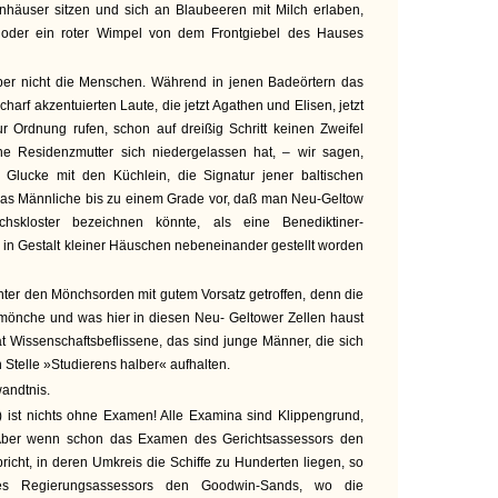
enhäuser sitzen und sich an Blaubeeren mit Milch erlaben,
 oder ein roter Wimpel von dem Frontgiebel des Hauses
ber nicht die Menschen. Während in jenen Badeörtern das
charf akzentuierten Laute, die jetzt Agathen und Elisen, jetzt
 Ordnung rufen, schon auf dreißig Schritt keinen Zweifel
ne Residenzmutter sich niedergelassen hat, – wir sagen,
 Glucke mit den Küchlein, die Signatur jener baltischen
r das Männliche bis zu einem Grade vor, daß man Neu-Geltow
hskloster bezeichnen könnte, als eine Benediktiner-
 in Gestalt kleiner Häuschen nebeneinander gestellt worden
nter den Mönchsorden mit gutem Vorsatz getroffen, denn die
rmönche und was hier in diesen Neu- Geltower Zellen haust
at Wissenschaftsbeflissene, das sind junge Männer, die sich
n Stelle »Studierens halber« aufhalten.
andtnis.
) ist nichts ohne Examen! Alle Examina sind Klippengrund,
. Aber wenn schon das Examen des Gerichtsassessors den
richt, in deren Umkreis die Schiffe zu Hunderten liegen, so
es Regierungsassessors den Goodwin-Sands, wo die