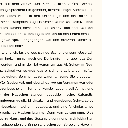
rer auf dem Alt-Geltower Kirchhof blieb zurück. Welche
s gesprochen! Ein gelehrter, bienenfleißiger Sammler; ein
ek seines Vaters in den Keller trug«, und als Dritter ein
 seines Wildparks so gut Bescheid wußte, wie sein Nachbar
ichtes Dasein, diese Parkhüterexistenz, und doch war der
chütternder an sie herangetreten, als an das Leben dessen,
urgewo spazierengegangen war und dreizehn Duelle als
ntrahiert hatte.
rte und ich, bis die wechselnde Szenerie unserm Gespräch
ir hielten immer noch die Dorfstraße inne; aber das Dorf
eworden, und in der Tat waren wir aus Alt-Geltow in Neu-
nterschied war so groß, daß er sich uns aufdrängen mußte.
e aufgehört, Sommerhäuser waren an seine Stelle getreten;
roßer Sauberkeit, und überall da, wo ein Vorgarten war oder
Rosenbüsche um Tür und Fenster zogen, voll Anmut und
nt der Häuschen standen gedeckte Tische: Kabaretts,
imbeeren gefüllt, Milchsatten und geriebenes Schwarzbrot,
chtbesetzten Tafel ein Teeapparat und eine Milchglaslampe
 jegliches Flackern brannte. Denn kein Luftzug ging. Dies
us zu Haus, und ihre Gesamtheit erinnerte mich lebhaft an
n Juliabenden die Binnenländischen von Spree und Havel in