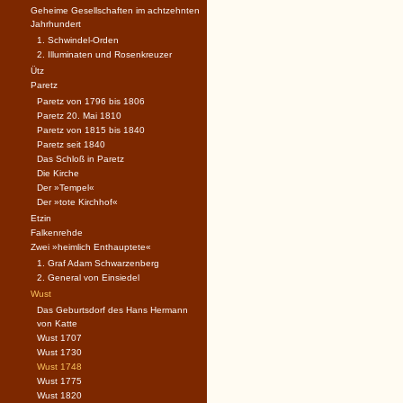
Geheime Gesellschaften im achtzehnten
Jahrhundert
1. Schwindel-Orden
2. Illuminaten und Rosenkreuzer
Ütz
Paretz
Paretz von 1796 bis 1806
Paretz 20. Mai 1810
Paretz von 1815 bis 1840
Paretz seit 1840
Das Schloß in Paretz
Die Kirche
Der »Tempel«
Der »tote Kirchhof«
Etzin
Falkenrehde
Zwei »heimlich Enthauptete«
1. Graf Adam Schwarzenberg
2. General von Einsiedel
Wust
Das Geburtsdorf des Hans Hermann
von Katte
Wust 1707
Wust 1730
Wust 1748
Wust 1775
Wust 1820