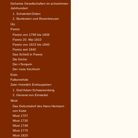
Geheime Gesellschaften im achtzehnten
Jahrhundert
1. Schwindel-Orden
2. Illuminaten und Rosenkreuzer
Ütz
Paretz
Paretz von 1796 bis 1806
Paretz 20. Mai 1810
Paretz von 1815 bis 1840
Paretz seit 1840
Das Schloß in Paretz
Die Kirche
Der »Tempel«
Der »tote Kirchhof«
Etzin
Falkenrehde
Zwei »heimlich Enthauptete«
1. Graf Adam Schwarzenberg
2. General von Einsiedel
Wust
Das Geburtsdorf des Hans Hermann
von Katte
Wust 1707
Wust 1730
Wust 1748
Wust 1775
Wust 1820