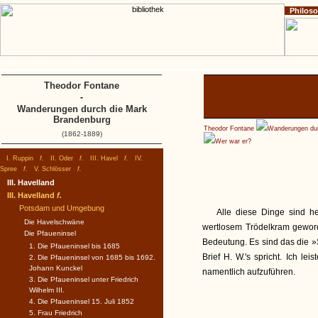
Philos
Home
Impressum
Copyright
I. Ruppin
Theodor Fontane
-
Wanderungen durch die Mark
Brandenburg
Theodor Fontane
Wanderungen dur
(1862-1889)
Wer war er?
I. Ruppin
f.
II. Oder
f.
III. Havel
f.
IV.
Spree
f.
V. Schlösser
f.
III. Havelland
III. Havelland
f.
Potsdam und Umgebung
Alle diese Dinge sind h
Die Havelschwäne
wertlosem Trödelkram geword
Die Pfaueninsel
Bedeutung. Es sind das die 
1. Die Pfaueninsel bis 1685
Brief H. W.'s spricht. Ich le
2. Die Pfaueninsel von 1685 bis 1692.
Johann Kunckel
namentlich aufzuführen.
3. Die Pfaueninsel unter Friedrich
Wilhelm III.
4. Die Pfaueninsel 15. Juli 1852
5. Frau Friedrich