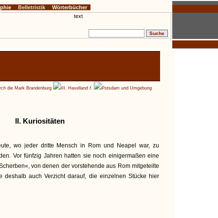
ophie
Belletristik
Wörterbücher
f.
II. Oder
f.
III. Havel
f.
IV. Spree
f.
V. Schlösser
f.
ch die Mark Brandenburg
III. Havelland
f.
Potsdam und Umgebung
II. Kuriositäten
eute, wo jeder dritte Mensch in Rom und Neapel war, zu
en. Vor fünfzig Jahren hatten sie noch einigermaßen eine
»Scherben«, von denen der vorstehende aus Rom mitgeteilte
iste deshalb auch Verzicht darauf, die einzelnen Stücke hier