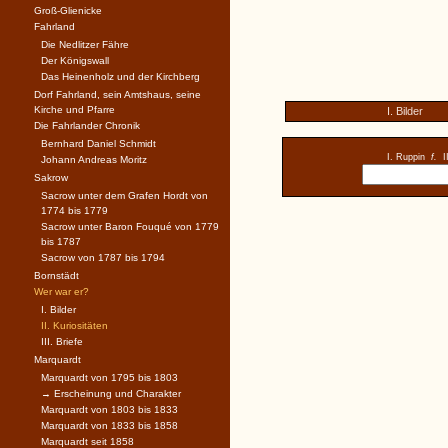
Groß-Glienicke
Fahrland
Die Nedlitzer Fähre
Der Königswall
Das Heinenholz und der Kirchberg
Dorf Fahrland, sein Amtshaus, seine
Kirche und Pfarre
I. Bilder
Die Fahrlander Chronik
Bernhard Daniel Schmidt
I. Ruppin
f.
I
Johann Andreas Moritz
Sakrow
Sacrow unter dem Grafen Hordt von
1774 bis 1779
Sacrow unter Baron Fouqué von 1779
bis 1787
Sacrow von 1787 bis 1794
Bornstädt
Wer war er?
I. Bilder
II. Kuriositäten
III. Briefe
Marquardt
Marquardt von 1795 bis 1803
→ Erscheinung und Charakter
Marquardt von 1803 bis 1833
Marquardt von 1833 bis 1858
Marquardt seit 1858