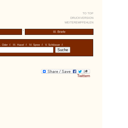
TO TOP
DRUCKVERSION
WEITEREMPFEHLEN
-
III. Briefe
I. Oder
f.
III. Havel
f.
IV. Spree
f.
V. Schlösser
f.
Twittern