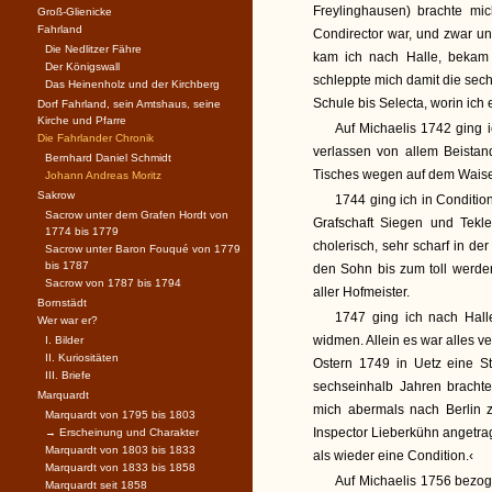
Freylinghausen) brachte mi
Groß-Glienicke
Fahrland
Condirector war, und zwar un
Die Nedlitzer Fähre
kam ich nach Halle, bekam
Der Königswall
schleppte mich damit die sech
Das Heinenholz und der Kirchberg
Schule bis Selecta, worin ich e
Dorf Fahrland, sein Amtshaus, seine
Kirche und Pfarre
Auf Michaelis 1742 ging i
Die Fahrlander Chronik
verlassen von allem Beistand
Bernhard Daniel Schmidt
Tisches wegen auf dem Wais
Johann Andreas Moritz
Sakrow
1744 ging ich in Conditi
Sacrow unter dem Grafen Hordt von
Grafschaft Siegen und Tekl
1774 bis 1779
cholerisch, sehr scharf in de
Sacrow unter Baron Fouqué von 1779
bis 1787
den Sohn bis zum toll werden
Sacrow von 1787 bis 1794
aller Hofmeister.
Bornstädt
1747 ging ich nach Hall
Wer war er?
widmen. Allein es war alles v
I. Bilder
II. Kuriositäten
Ostern 1749 in Uetz eine S
III. Briefe
sechseinhalb Jahren brachte
Marquardt
mich abermals nach Berlin 
Marquardt von 1795 bis 1803
Inspector Lieberkühn angetrage
→ Erscheinung und Charakter
Marquardt von 1803 bis 1833
als wieder eine Condition.‹
Marquardt von 1833 bis 1858
Auf Michaelis 1756 bezog 
Marquardt seit 1858