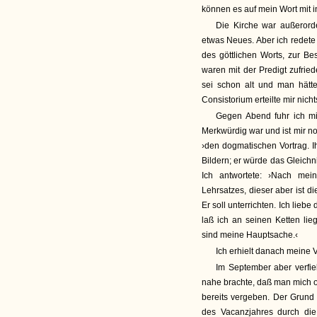
können es auf mein Wort mit in
Die Kirche war außerorde
etwas Neues. Aber ich redete
des göttlichen Worts, zur B
waren mit der Predigt zufrie
sei schon alt und man hätt
Consistorium erteilte mir nich
Gegen Abend fuhr ich mit
Merkwürdig war und ist mir no
›den dogmatischen Vortrag. I
Bildern; er würde das Gleich
Ich antwortete: ›Nach mei
Lehrsatzes, dieser aber ist 
Er soll unterrichten. Ich lie
laß ich an seinen Ketten li
sind meine Hauptsache.‹
Ich erhielt danach meine V
Im September aber verfie
nahe brachte, daß man mich of
bereits vergeben. Der Grund
des Vacanzjahres durch di