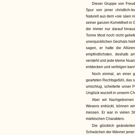
Dieser Gruppe von Freudl
Spur von jener christlich-
Naturell aus dem »sie säen nic
seiner ganzen Korrektheit in 
die immer nur darauf hinau
Tonne Most noch nicht gelief
unerquicklichen Geizhals hielt
sagen, er hatte die Allür
empfindlichsten, deshalb a
versteht und jede kleine Nuan
entdecken und verfolgen kann
Noch einmal, an einer g
gearteten Rechtsgefühl, das sc
umschlug, scheiterte unser P
Unglück wurzelt in unserm Cha
Aber wir Nachgebornen
Wesens entrückt, können wir
messen. Er war in vielen St
märkischen Charakters.
Die glücklich geänderte
Schwächen der Männer jener E