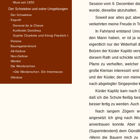
Wust seit 1850
Session vom 9. December die 
Der Schwielow und seine Umgebungen
wurde, dieselbe abzuhalten.
Der Schwielow
Soweit war alles gut; ab
Kaputh
verkehrten meine Freude in Tr
General de la Chieze
Kurfürstin Dorothea
In Fahrland entstand Unr
Sophie Charlotte und König Friedrich I.
den Mann haben, er ist ja sc
Petzow
eigentlich nur der Widerhall
Baumgartenbrück
Bolzen der Küster Kaplitz ver
Alt-Geltow
Neu-Geltow
diesem Rath und schickte sic
Werder
Pfarre zu verhelfen, welcher
Die Werderschen
große Klerisei interessirt: er
»Die Werdersche«. Ein Intermezzo
und der Küster, der von mei
Glindow
nach abgelegter Singeprobe k
Küster Kaplitz kam nach 
daß ich die Schule fleißig b
besser fertig zu werden. Auc
Nach langem Zögern wu
angesetzt. Ich ging nach Wo
anvertrauen konnte. Aber 
(Superintendent) dem Günstli
›Wenn die Bauern mich zu p