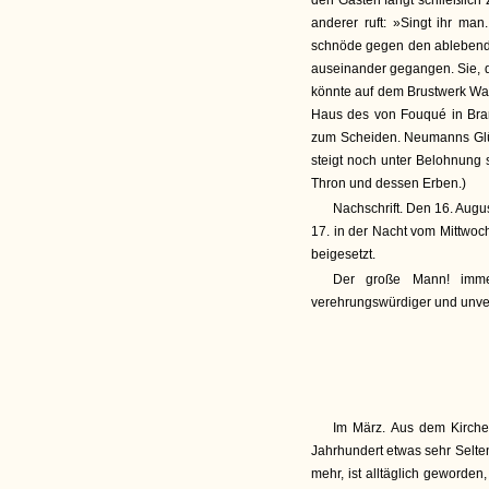
den Gästen fängt schließlich 
anderer ruft: »Singt ihr man
schnöde gegen den ablebenden
auseinander gegangen. Sie, d
könnte auf dem Brustwerk Wa
Haus des von Fouqué in Bran
zum Scheiden. Neumanns Glü
steigt noch unter Belohnun
Thron und dessen Erben.)
Nachschrift. Den 16. Augu
17. in der Nacht vom Mittwoc
beigesetzt.
Der große Mann! imme
verehrungswürdiger und unve
Im März. Aus dem Kirchen
Jahrhundert etwas sehr Selte
mehr, ist alltäglich geworden,