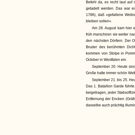
Befehl da, es recht laut au
getadelt werden. Das war ei
1786), daß »gefallene Weib
bleiben sollen«.
Am 28. August kam hier e
früh marschiren sie weiter na
den nächsten Dörfern. Der Ob
Bruder des berühmten Dicht
kommen von Stolpe in Pommern
October in Westfalen ein.
September 20. Heute sin
Große hatte immer schön Wette
September 21. bis 25. He
Das 1. Bataillon Garde führt
beigetragen, jeder Stabsoffiz
Entfernung der Encken (Gräf
dasselbe auch prächtig illumin