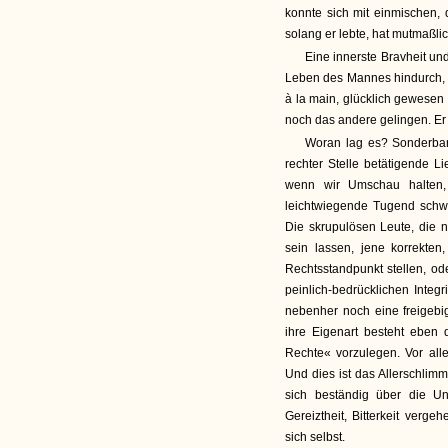
konnte sich mit einmischen, 
solang er lebte, hat mutmaßli
Eine innerste Bravheit un
Leben des Mannes hindurch, u
à la main, glücklich gewesen
noch das andere gelingen. Er 
Woran lag es? Sonderbar 
rechter Stelle betätigende Li
wenn wir Umschau halten,
leichtwiegende Tugend schwe
Die skrupulösen Leute, die n
sein lassen, jene korrekte
Rechtsstandpunkt stellen, ode
peinlich-bedrücklichen Integ
nebenher noch eine freigeb
ihre Eigenart besteht eben
Rechte« vorzulegen. Vor all
Und dies ist das Allerschlim
sich beständig über die Un
Gereiztheit, Bitterkeit ver
sich selbst.