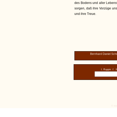
des Bodens und aller Lebensve
sorgen, daß ihre Vorzüge uns 
und ihre Treue.
Bernhard Daniel Sch
I. Ruppin
f.
I
© tex