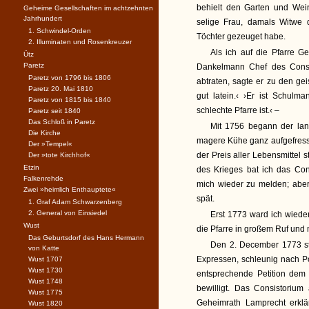
behielt den Garten und Wei
Geheime Gesellschaften im achtzehnten
Jahrhundert
selige Frau, damals Witwe d
1. Schwindel-Orden
Töchter gezeuget habe.
2. Illuminaten und Rosenkreuzer
Als ich auf die Pfarre G
Ütz
Paretz
Dankelmann Chef des Consis
Paretz von 1796 bis 1806
abtraten, sagte er zu den gei
Paretz 20. Mai 1810
gut latein.‹ ›Er ist Schulm
Paretz von 1815 bis 1840
schlechte Pfarre ist.‹ –
Paretz seit 1840
Das Schloß in Paretz
Mit 1756 begann der lan
Die Kirche
magere Kühe ganz aufgefresse
Der »Tempel«
der Preis aller Lebensmittel 
Der »tote Kirchhof«
Etzin
des Krieges bat ich das Con
Falkenrehde
mich wieder zu melden; aber 
Zwei »heimlich Enthauptete«
spät.
1. Graf Adam Schwarzenberg
2. General von Einsiedel
Erst 1773 ward ich wieder
Wust
die Pfarre in großem Ruf und
Das Geburtsdorf des Hans Hermann
Den 2. December 1773 st
von Katte
Expressen, schleunig nach 
Wust 1707
Wust 1730
entsprechende Petition dem
Wust 1748
bewilligt. Das Consistorium
Wust 1775
Geheimrath Lamprecht erklär
Wust 1820