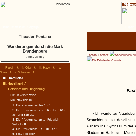
Philos
Home
Impressum
Copyright
I. Ruppin
Theodor Fontane
-
Wanderungen durch die Mark
Brandenburg
Theodor Fontane
Wanderungen dur
(1862-1889)
Die Fahrlander Chronik
I. Ruppin
f.
II. Oder
f.
III. Havel
f.
IV.
Spree
f.
V. Schlösser
f.
III. Havelland
III. Havelland
f.
Potsdam und Umgebung
Past
Die Havelschwäne
Die Pfaueninsel
1. Die Pfaueninsel bis 1685
2. Die Pfaueninsel von 1685 bis 1692.
»Ich wurde zu Magdebur
Johann Kunckel
3. Die Pfaueninsel unter Friedrich
Schneidermeister daselbst. 
Wilhelm III.
war ich ins Gymnasium der A
4. Die Pfaueninsel 15. Juli 1852
Student in Halle und Mentor
5. Frau Friedrich