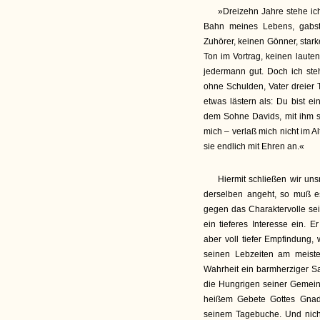
»Dreizehn Jahre stehe ich
Bahn meines Lebens, gabst 
Zuhörer, keinen Gönner, starke
Ton im Vortrag, keinen lauten
jedermann gut. Doch ich stehe
ohne Schulden, Vater dreier 
etwas lästern als: Du bist e
dem Sohne Davids, mit ihm ste
mich – verlaß mich nicht im A
sie endlich mit Ehren an.«
Hiermit schließen wir un
derselben angeht, so muß es
gegen das Charaktervolle sei
ein tieferes Interesse ein. 
aber voll tiefer Empfindung,
seinen Lebzeiten am meisten 
Wahrheit ein barmherziger Sa
die Hungrigen seiner Gemeind
heißem Gebete Gottes Gnade
seinem Tagebuche. Und nicht