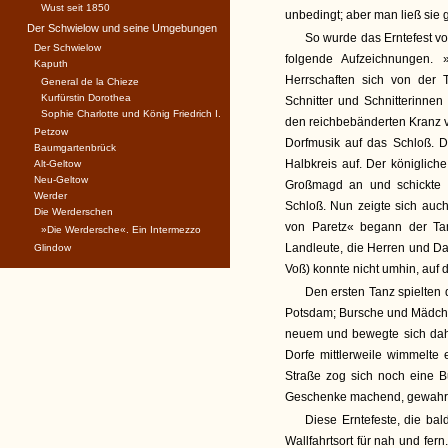
Wust seit 1850
unbedingt; aber man ließ sie 
Der Schwielow und seine Umgebungen
So wurde das Erntefest von
Der Schwielow
folgende Aufzeichnungen.
Kaputh
Herrschaften sich von der T
General de la Chieze
Kurfürstin Dorothea
Schnitter und Schnitterinne
Sophie Charlotte und König Friedrich I.
den reichbebänderten Kranz 
Petzow
Dorfmusik auf das Schloß. Do
Baumgartenbrück
Halbkreis auf. Der königliche
Alt-Geltow
Neu-Geltow
Großmagd an und schickte d
Werder
Schloß. Nun zeigte sich auc
Die Werderschen
von Paretz« begann der Tan
»Die Werdersche«. Ein Intermezzo
Landleute, die Herren und Da
Glindow
Voß) konnte nicht umhin, auf
Den ersten Tanz spielten
Potsdam; Bursche und Mädchen
neuem und bewegte sich dah
Dorfe mittlerweile wimmelte 
Straße zog sich noch eine B
Geschenke machend, gewahrte
Diese Erntefeste, die ba
Wallfahrtsort für nah und fern