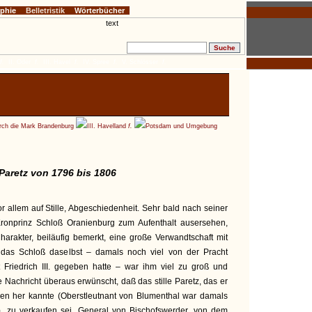
ophie
Belletristik
Wörterbücher
f.
II. Oder
f.
III. Havel
f.
IV. Spree
f.
V. Schlösser
f.
ch die Mark Brandenburg
III. Havelland
f.
Potsdam und Umgebung
Paretz von 1796 bis 1806
 allem auf Stille, Abgeschiedenheit. Sehr bald nach seiner
Kronprinz Schloß Oranienburg zum Aufenthalt ausersehen,
Charakter, beiläufig bemerkt, eine große Verwandtschaft mit
 das Schloß daselbst – damals noch viel von der Pracht
t Friedrich III. gegeben hatte – war ihm viel zu groß und
 Nachricht überaus erwünscht, daß das stille Paretz, das er
agen her kannte (Oberstleutnant von Blumenthal war damals
, zu verkaufen sei. General von Bischofswerder, von dem