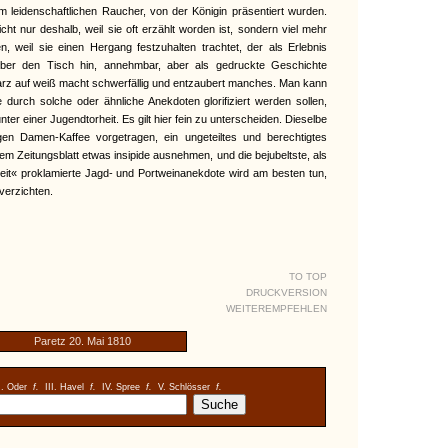
 leidenschaftlichen Raucher, von der Königin präsentiert wurden.
ht nur deshalb, weil sie oft erzählt worden ist, sondern viel mehr
 weil sie einen Hergang festzuhalten trachtet, der als Erlebnis
 über den Tisch hin, annehmbar, aber als gedruckte Geschichte
warz auf weiß macht schwerfällig und entzaubert manches. Man kann
e durch solche oder ähnliche Anekdoten glorifiziert werden sollen,
nter einer Jugendtorheit. Es gilt hier fein zu unterscheiden. Dieselbe
gen Damen-Kaffee vorgetragen, ein ungeteiltes und berechtigtes
em Zeitungsblatt etwas insipide ausnehmen, und die bejubeltste, als
eit« proklamierte Jagd- und Portweinanekdote wird am besten tun,
verzichten.
TO TOP
DRUCKVERSION
WEITEREMPFEHLEN
Paretz 20. Mai 1810
I. Oder
f.
III. Havel
f.
IV. Spree
f.
V. Schlösser
f.