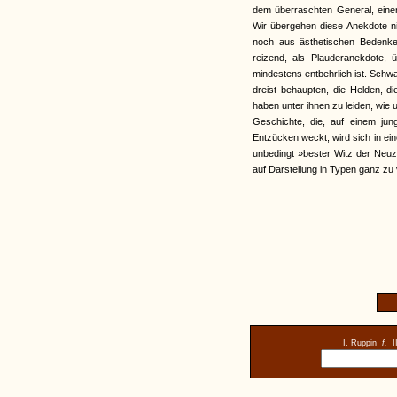
dem überraschten General, einem
Wir übergehen diese Anekdote nic
noch aus ästhetischen Bedenken,
reizend, als Plauderanekdote,
mindestens entbehrlich ist. Sch
dreist behaupten, die Helden, di
haben unter ihnen zu leiden, wie u
Geschichte, die, auf einem jun
Entzücken weckt, wird sich in ein
unbedingt »bester Witz der Neuz
auf Darstellung in Typen ganz zu 
I. Ruppin
f.
I