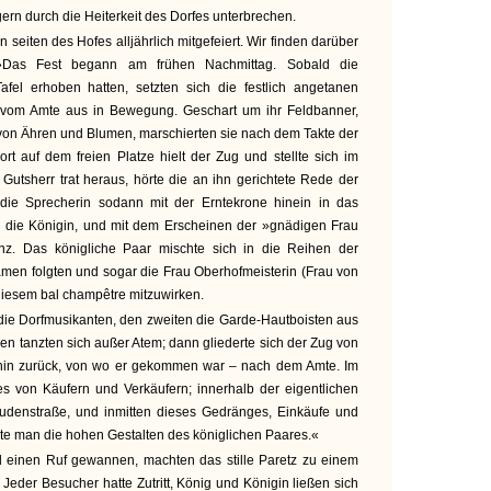
gern durch die Heiterkeit des Dorfes unterbrechen.
 seiten des Hofes alljährlich mitgefeiert. Wir finden darüber
 »Das Fest begann am frühen Nachmittag. Sobald die
afel erhoben hatten, setzten sich die festlich angetanen
n vom Amte aus in Bewegung. Geschart um ihr Feldbanner,
von Ähren und Blumen, marschierten sie nach dem Takte der
rt auf dem freien Platze hielt der Zug und stellte sich im
 Gutsherr trat heraus, hörte die an ihn gerichtete Rede der
ie Sprecherin sodann mit der Erntekrone hinein in das
h die Königin, und mit dem Erscheinen der »gnädigen Frau
z. Das königliche Paar mischte sich in die Reihen der
men folgten und sogar die Frau Oberhofmeisterin (Frau von
 diesem bal champêtre mitzuwirken.
 die Dorfmusikanten, den zweiten die Garde-Hautboisten aus
 tanzten sich außer Atem; dann gliederte sich der Zug von
in zurück, von wo er gekommen war – nach dem Amte. Im
es von Käufern und Verkäufern; innerhalb der eigentlichen
udenstraße, und inmitten dieses Gedränges, Einkäufe und
 man die hohen Gestalten des königlichen Paares.«
ld einen Ruf gewannen, machten das stille Paretz zu einem
. Jeder Besucher hatte Zutritt, König und Königin ließen sich