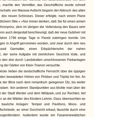
 machte den Vermittler, das Geschäftliche wurde schnell
arschalls von Massow Aufsicht begann der Abbruch des alten
des neuen Schlosses. Dieser erfolgte, nach einem Plane
ndlichem Stile.« »Nur immer denken, daß Sie für einen armen
 Kronprinz, dem im übrigen die Vollendung des Baues sehr
enn auch dergestalt beschleunigt, daß der neue Gutsherr mit
Jahre 1796 einige Tage in Paretz zubringen konnte. Um
agen in Angriff genommen worden, und zwar durch den neu
 David Garmatter, einen Erbpächtersohn der nahen
z, der seine Aufgabe mit ziemlichem Geschick löste, und
in den drei durch Landstraßen umschlossenen Parkanlagen
 der Gärten von Klein-Trianon versuchte.
icke ließen die landschaftliche Fernsicht über die üppigen
en bewaldeten Höhen von Phöben und Töplitz hin frei. An
te der Blick nach dem romantisch gelegenen Ütz, bis weiter
sdam. Von anderen Standpunkten aus blickte man über die
 der Stadt Werder und dem Wildpark, und zur Rechten, tief
bis an die Wälder des Klosters Lehnin. Dazu überraschten an
e bauliche Anlagen: Tempel und Pavillons, Moos- und
fschmiede, an einer Durchsicht erbaut, täuschte durch eine
zbogenfenstern. Außerdem wurde ein Fasaneriewäldchen