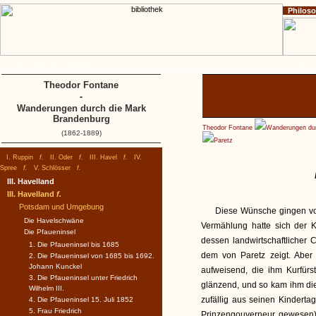
Philos
Home
Impressum
Copyright
I. Ruppin
Theodor Fontane
-
Wanderungen durch die Mark
Brandenburg
Theodor Fontane
Wanderungen dur
(1862-1889)
Paretz
I. Ruppin
f.
II. Oder
f.
III. Havel
f.
IV.
Spree
f.
V. Schlösser
f.
III. Havelland
III. Havelland
f.
Potsdam und Umgebung
Diese Wünsche gingen vor
Die Havelschwäne
Vermählung hatte sich der 
Die Pfaueninsel
dessen landwirtschaftlicher 
1. Die Pfaueninsel bis 1685
dem von Paretz zeigt. Aber
2. Die Pfaueninsel von 1685 bis 1692.
Johann Kunckel
aufweisend, die ihm Kurfürs
3. Die Pfaueninsel unter Friedrich
glänzend, und so kam ihm die
Wilhelm III.
zufällig aus seinen Kindert
4. Die Pfaueninsel 15. Juli 1852
5. Frau Friedrich
Prinzengouverneur gewesen)