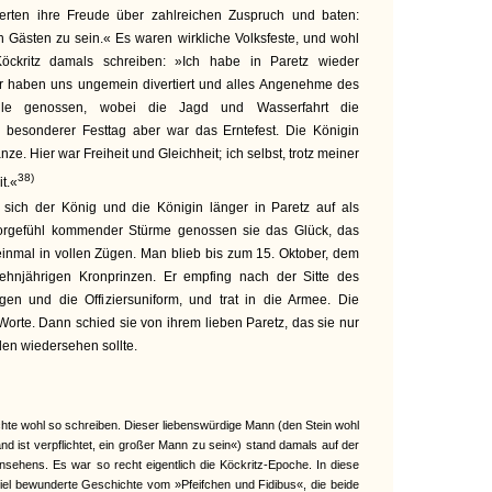
ßerten ihre Freude über zahlreichen Zuspruch und baten:
n Gästen zu sein.« Es waren wirkliche Volksfeste, und wohl
ckritz damals schreiben: »Ich habe in Paretz wieder
Wir haben uns ungemein divertiert und alles Angenehme des
lle genossen, wobei die Jagd und Wasserfahrt die
 besonderer Festtag aber war das Erntefest. Die Königin
nze. Hier war Freiheit und Gleichheit; ich selbst, trotz meiner
38)
it.«
sich der König und die Königin länger in Paretz auf als
orgefühl kommender Stürme genossen sie das Glück, das
 einmal in vollen Zügen. Man blieb bis zum 15. Oktober, dem
hnjährigen Kronprinzen. Er empfing nach der Sitte des
en und die Offiziersuniform, und trat in die Armee. Die
rte. Dann schied sie von ihrem lieben Paretz, das sie nur
en wiedersehen sollte.
te wohl so schreiben. Dieser liebenswürdige Mann (den Stein wohl
and ist verpflichtet, ein großer Mann zu sein«) stand damals auf der
sehens. Es war so recht eigentlich die Köckritz-Epoche. In diese
 viel bewunderte Geschichte vom »Pfeifchen und Fidibus«, die beide