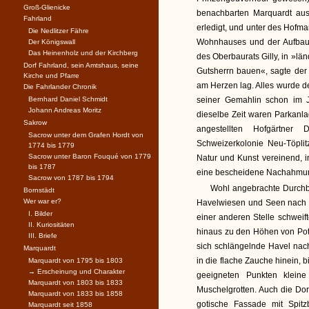
Groß-Glienicke
benachbarten Marquardt aus,
Fahrland
erledigt, und unter des Hofm
Die Nedlitzer Fähre
Wohnhauses und der Aufbau 
Der Königswall
Das Heinenholz und der Kirchberg
des Oberbaurats Gilly, in »lä
Dorf Fahrland, sein Amtshaus, seine
Gutsherrn bauen«, sagte der
Kirche und Pfarre
am Herzen lag. Alles wurde d
Die Fahrlander Chronik
Bernhard Daniel Schmidt
seiner Gemahlin schon im 
Johann Andreas Moritz
dieselbe Zeit waren Parkanl
Sakrow
angestellten Hofgärtner
Sacrow unter dem Grafen Hordt von
Schweizerkolonie Neu-Töplit
1774 bis 1779
Sacrow unter Baron Fouqué von 1779
Natur und Kunst vereinend, 
bis 1787
eine bescheidene Nachahmung
Sacrow von 1787 bis 1794
Wohl angebrachte Durchbl
Bornstädt
Wer war er?
Havelwiesen und Seen nach d
I. Bilder
einer anderen Stelle schweif
II. Kuriositäten
hinaus zu den Höhen von Pot
III. Briefe
sich schlängelnde Havel nach
Marquardt
in die flache Zauche hinein, 
Marquardt von 1795 bis 1803
→ Erscheinung und Charakter
geeigneten Punkten klein
Marquardt von 1803 bis 1833
Muschelgrotten. Auch die Dor
Marquardt von 1833 bis 1858
gotische Fassade mit Spit
Marquardt seit 1858