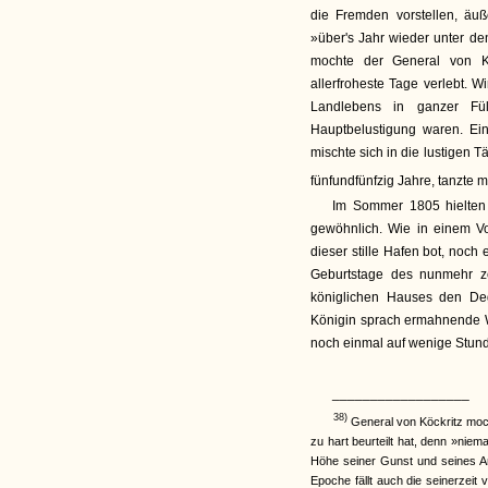
die Fremden vorstellen, äu
»über's Jahr wieder unter de
mochte der General von Kö
allerfroheste Tage verlebt. 
Landlebens in ganzer Fü
Hauptbelustigung waren. Ein
mischte sich in die lustigen Tä
fünfundfünfzig Jahre, tanzte m
Im Sommer 1805 hielten 
gewöhnlich. Wie in einem V
dieser stille Hafen bot, noch
Geburtstage des nunmehr ze
königlichen Hauses den Deg
Königin sprach ermahnende Wo
noch einmal auf wenige Stund
__________________
38)
General von Köckritz moch
zu hart beurteilt hat, denn »niem
Höhe seiner Gunst und seines An
Epoche fällt auch die seinerzeit