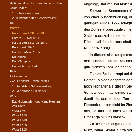
Geheime Gesellschaften im achtzehnten
angelegt, und vor und hinter
Jahrhundert
So war ein Sommerschloß 
1. Schwindel-Orden
von einer Ausschmückung, d
2. Illuminaten und Rosenkreuzer
genügen würde. 1797 erfolgte
Ütz
Paretz
des Dorfes, wobei zugleich fe
Paretz von 1796 bis 1806
Stube jederzeit für die köni
Paretz 20. Mai 1810
Pferdestall für die herrscha
Paretz von 1815 bis 1840
Paretz seit 1840
Kronprinz König.
Das Schloß in Paretz
In diesem also umgeschaf
Die Kirche
den schönen Namen »Schloß 
Der »Tempel«
Der »tote Kirchhof«
glücklichsten Familienlebens.
Etzin
Diesen Zauber empfand di
Falkenrehde
Gemahl als das gesprächiger
Zwei »heimlich Enthauptete«
noch lebhafter als dieser. S
1. Graf Adam Schwarzenberg
2. General von Einsiedel
Gemüts jeden Tag einige St
Wust
damit sie den rechten Ton 
Das Geburtsdorf des Hans Hermann
Einsamkeit; aber nicht im Zim
von Katte
Wust 1707
das, so fühl' ich mich ver
Wust 1730
Umgange mit uns selbst!«
Wust 1748
Zu diesem »Umgange mit s
Wust 1775
Wust 1820
Platz, keine Straße führte 