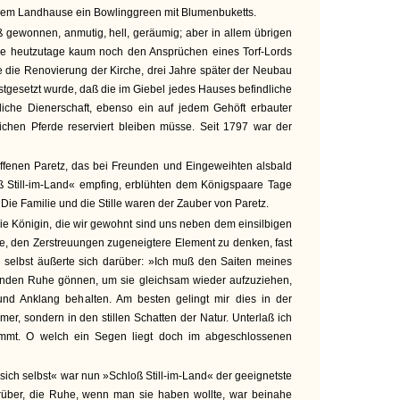
 dem Landhause ein Bowlinggreen mit Blumenbuketts.
gewonnen, anmutig, hell, geräumig; aber in allem übrigen
ie heutzutage kaum noch den Ansprüchen eines Torf-Lords
 die Renovierung der Kirche, drei Jahre später der Neubau
stgesetzt wurde, daß die im Giebel jedes Hauses befindliche
gliche Dienerschaft, ebenso ein auf jedem Gehöft erbauter
ftlichen Pferde reserviert bleiben müsse. Seit 1797 war der
fenen Paretz, das bei Freunden und Eingeweihten alsbald
Still-im-Land« empfing, erblühten dem Königspaare Tage
 Die Familie und die Stille waren der Zauber von Paretz.
e Königin, die wir gewohnt sind uns neben dem einsilbigen
e, den Zerstreuungen zugeneigtere Element zu denken, fast
ie selbst äußerte sich darüber: »Ich muß den Saiten meines
unden Ruhe gönnen, um sie gleichsam wieder aufzuziehen,
und Anklang behalten. Am besten gelingt mir dies in der
mer, sondern in den stillen Schatten der Natur. Unterlaß ich
stimmt. O welch ein Segen liegt doch im abgeschlossenen
ich selbst« war nun »Schloß Still-im-Land« der geeignetste
vorüber, die Ruhe, wenn man sie haben wollte, war beinahe