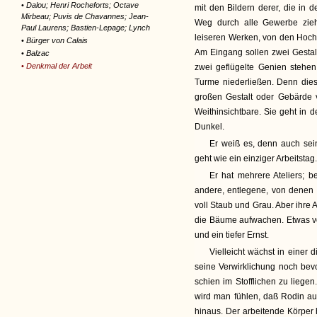
•
Dalou; Henri Rocheforts; Octave
mit den Bildern derer, die in 
Mirbeau; Puvis de Chavannes; Jean-
Weg durch alle Gewerbe zie
Paul Laurens; Bastien-Lepage; Lynch
leiseren Werken, von den Hoc
•
Bürger von Calais
Am Eingang sollen zwei Gestal
•
Balzac
•
Denkmal der Arbeit
zwei geflügelte Genien stehe
Turme niederließen. Denn diese
großen Gestalt oder Gebärde ve
Weithinsichtbare. Sie geht in d
Dunkel.
Er weiß es, denn auch sein
geht wie ein einziger Arbeitstag.
Er hat mehrere Ateliers; 
andere, entlegene, von denen
voll Staub und Grau. Aber ihre 
die Bäume aufwachen. Etwas von
und ein tiefer Ernst.
Vielleicht wächst in einer 
seine Verwirklichung noch bev
schien im Stofflichen zu liege
wird man fühlen, daß Rodin au
hinaus. Der arbeitende Körper h