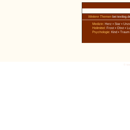
Weitere Themen
bei textlog.d
Medizin:
Herz
•
Star
•
Unz
Heilmittel:
Frost
•
Obst
•
Lu
Psychologie:
Kind
•
Traum
© tex