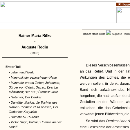
Philos
Home
Impressum
Copyright
Rainer Maria Rilke
Auguste Rodi
Rainer Maria Rilke
-
Auguste Rodin
(1903)
Dieses Verschlossenlassen
Erster Teil
an das Relief. Und in der Ta
• Leben und Werk
Wirkungen des Lichtes, die 
•
Mann mit der gebrochenen Nase
•
Mann der ersten Zeiten; Johannes;
werden sollen. Er denkt daran,
Bürger von Calais; Balzac; Eva; La
Band sich aufwärtswindet. 
Méditation; Der Kuß; Éternelle Idole
hergehen, die nach außen durc
•
Höllentor; Der Denker
Gestalten an den Wänden, wie
•
Danaïde; Illusion, die Tochter des
Ikarus; L'homme et sa pensée; Der
entstehen, die das Geheimnis
Gedanke; Karyatide
verwandt jenen Bildwerken, die 
•
Homme au Taureau
So wird das
Denkmal der A
•
Victor Hugo; Balzac; Homme au nez
cassé
eine Geschichte der Arbeit sich