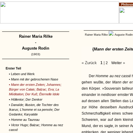
Philos
Home
Impressum
Copyright
Rainer Maria Rilke
Auguste Rodi
Rainer Maria Rilke
-
Auguste Rodin
{
Mann der ersten Zeit
(1903)
« Zurück
1
|
»
2
Weiter
Erster Teil
• Leben und Werk
Der
Homme au nez cassé
•
Mann mit der gebrochenen Nase
gehen wußte, der
Mann der er
•
Mann der ersten Zeiten; Johannes;
den Körper. »Souverain tailleur
Bürger von Calais; Balzac; Eva; La
Méditation; Der Kuß; Éternelle Idole
einander in neidloser ernster 
•
Höllentor; Der Denker
auf dessen allen Stellen das L
•
Danaïde; Illusion, die Tochter des
zur Höhe desselben Ausdruck
Ikarus; L'homme et sa pensée; Der
Schmerzhaftigkeit eines schw
Gedanke; Karyatide
Schweren, war auf dem kleinst
•
Homme au Taureau
•
Victor Hugo; Balzac; Homme au nez
Mund, der es sagte, in seiner A
cassé
entdecken, der weniger lebend