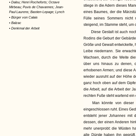
•
Dalou; Henri Rocheforts; Octave
stiege in die Adern dieses Man
Mirbeau; Puvis de Chavannes; Jean-
eines Baumes, der die Märzstür
Paul Laurens; Bastien-Lepage; Lynch
•
Bürger von Calais
Fülle seines Sommers nicht
•
Balzac
steigend, im Stamme steht, um
•
Denkmal der Arbeit
Diese Gestalt ist auch no
Rodins die Geburt der Gebärde.
Größe und Gewalt entwickelte, h
Leibe niederrann. Sie erwacht
Wachsen, durch die Weite die
über uns hinaus zu denen, d
erhobenen Armen; und diese A
wieder ausruht auf der Höhe de
ganz hoch oben auf dem Gipfel 
die Arbeit, auf die Arbeit der
rechten Fuße steht wartend ein e
Man könnte von dieser G
eingeschlossen ruht. Eines Geda
entsteht jener
Johannes
mit 
dessen, der einen Anderen hint
mehr unerprobt: die Wüsten h
alle Dürste haben ihn geprüft