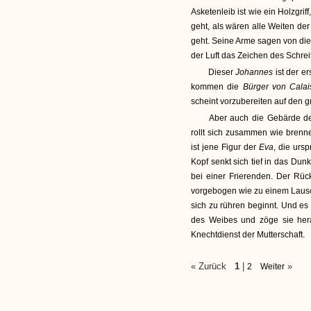
Asketenleib ist wie ein Holzgriff
geht, als wären alle Weiten der
geht. Seine Arme sagen von die
der Luft das Zeichen des Schre
Dieser
Johannes
ist der 
kommen die
Bürger von Cala
scheint vorzubereiten auf den 
Aber auch die Gebärde des 
rollt sich zusammen wie brennen
ist jene Figur der
Eva
, die urs
Kopf senkt sich tief in das Du
bei einer Frierenden. Der Rück
vorgebogen wie zu einem Lausc
sich zu rühren beginnt. Und es i
des Weibes und zöge sie her
Knechtdienst der Mutterschaft.
« Zurück
1
|
»
2
Weiter