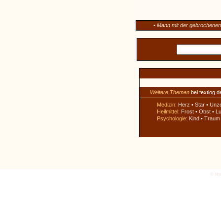
•
Mann mit der gebrochene
Weitere Themen
bei textlog.d
Medizin:
Herz
•
Star
•
Unz
Heilmittel:
Frost
•
Obst
•
Lu
Psychologie:
Kind
•
Traum
© tex