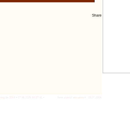
Share
tlog.de 2004 • 07.08.2026 04:07:41 •
Seite zuletzt aktualisiert: 18.07.2004