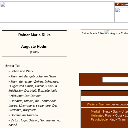
Philos
Home
Impressum
Copyright
Rainer Maria Rilke
Auguste Rodin
Rainer Maria Rilke
-
Auguste Rodin
(1903)
Erster Teil
• Leben und Werk
•
Mann mit der gebrochenen Nase
•
Mann der ersten Zeiten; Johannes;
Bürger von Calais; Balzac; Eva; La
Méditation; Der Kuß; Éternelle Idole
•
Höllentor; Der Denker
•
Danaïde; Illusion, die Tochter des
Weitere Themen
bei textlog.d
Ikarus; L'homme et sa pensée; Der
Gedanke; Karyatide
Medizin:
Herz
•
Star
•
Unz
•
Homme au Taureau
Heilmittel:
Frost
•
Obst
•
Lu
Psychologie:
Kind
•
Traum
•
Victor Hugo; Balzac; Homme au nez
cassé