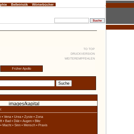
ophie
Belletristik
Wörterbücher
TO TOP
DRUCKVERSION
WEITEREMPFEHLEN
Früher Apollo
e:
e
•
Vena
•
Urea
•
Zyste
•
Zona
ft
•
Bad
•
Diät
•
Augen
•
Blitz
•
Macht
•
Sinn
•
Mensch
•
Praxis