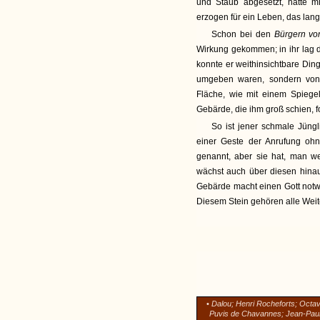
und Staub abgesetzt, hatte 
erzogen für ein Leben, das la
Schon bei den
Bürgern vo
Wirkung gekommen; in ihr lag d
konnte er weithinsichtbare Ding
umgeben waren, sondern von
Fläche, wie mit einem Spiege
Gebärde, die ihm groß schien,
So ist jener schmale Jüngl
einer Geste der Anrufung oh
genannt, aber sie hat, man w
wächst auch über diesen hinaus
Gebärde macht einen Gott notwen
Diesem Stein gehören alle Weiten
•
Dalou; Henri Rocheforts; Octa
Puvis de Chavannes; Jean-Paul