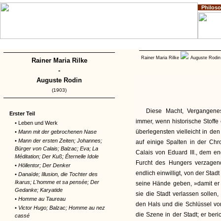
Philos
Home
Impressum
Copyright
Rainer Maria Rilke
Auguste Rodi
Rainer Maria Rilke
-
Auguste Rodin
(1903)
Diese Macht, Vergangene
Erster Teil
immer, wenn historische Stoffe
• Leben und Werk
überlegensten vielleicht in de
•
Mann mit der gebrochenen Nase
•
Mann der ersten Zeiten; Johannes;
auf einige Spalten in der Chro
Bürger von Calais; Balzac; Eva; La
Calais von Eduard III., dem en
Méditation; Der Kuß; Éternelle Idole
Furcht des Hungers verzagen
•
Höllentor; Der Denker
endlich einwilligt, von der Sta
•
Danaïde; Illusion, die Tochter des
Ikarus; L'homme et sa pensée; Der
seine Hände geben, »damit er 
Gedanke; Karyatide
sie die Stadt verlassen sollen
•
Homme au Taureau
den Hals und die Schlüssel von
•
Victor Hugo; Balzac; Homme au nez
die Szene in der Stadt; er beri
cassé