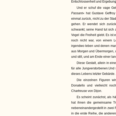
Entschlossenheit und Ergebung 
Und er schuf die vage Ge
Passant
« hat Gustave Geffroy
einmal zurück, nicht zu der Sta
gehen. Er wendet sich zurück 
schwankt; seine Hand tut sich 
Vogel die Freiheit giebt. Es is
noch nicht war, von einem L
irgendwo leben und denen man v
aus Morgen und Übermorgen, u
und still, und am Ende einer lan
Diese Gestalt, allein in ei
für alle Jungverstorbenen.Und
dieses Lebens letzter Gebärde.
Die einzelnen Figuren wi
Donatello und vielleicht no
Chartreuse von Dijon.
Es scheint zunächst, als h
hat ihnen die gemeinsame Tr
nebeneinandergestellt in zwei R
in die erste Reihe, die anderen