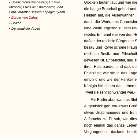
•
Dalou; Henri Rocheforts; Octave
Glocken läuten laßt und wie di
Mirbeau; Puvis de Chavannes; Jean-
die bange Botschaft gehört und
Paul Laurens; Bastien-Lepage; Lynch
Helden auf, die Auserwählten, 
•
Bürger von Calais
durch die Worte des Chroniste
•
Balzac
eine Weile ergriffen zu sein un
•
Denkmal der Arbeit
wieder. Er nennt vier von den H
daß er der reichste Bürger der
besaß und »zwei schöne Fräulei
reich an Besitz und Erbschaf
gewesen ist. Er berichtet, daß 
ihren Hals banden und daß sie 
Er erzählt, wie sie in das Lag
empfing und wie der Henker sch
Königin hin, ihnen das Leben s
»weil sie sehr schwanger war.« 
Für Rodin aber war das Stoff
Augenblick gab, wo etwas Groß
etwas Unabhängiges und Einf
Aufbruchs zu. Er sah, wie die
noch einmal das ganze Leben w
Vergangenheit, dastand, berei