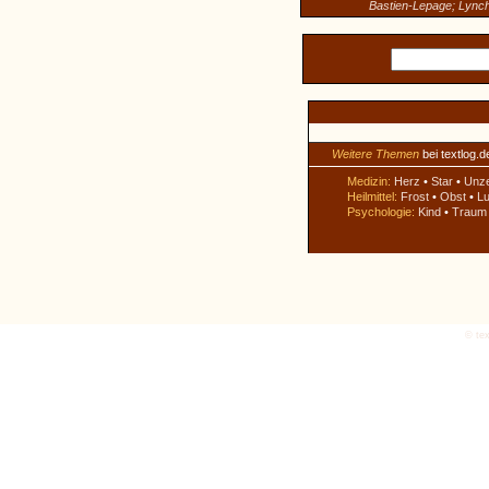
Bastien-Lepage; Lync
Weitere Themen
bei textlog.d
Medizin:
Herz
•
Star
•
Unz
Heilmittel:
Frost
•
Obst
•
Lu
Psychologie:
Kind
•
Traum
© tex