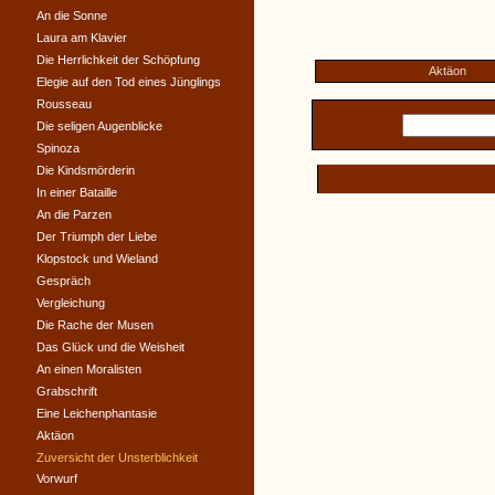
An die Sonne
Laura am Klavier
Die Herrlichkeit der Schöpfung
Aktäon
Elegie auf den Tod eines Jünglings
Rousseau
Die seligen Augenblicke
Spinoza
Die Kindsmörderin
In einer Bataille
An die Parzen
Der Triumph der Liebe
Klopstock und Wieland
Gespräch
Vergleichung
Die Rache der Musen
Das Glück und die Weisheit
An einen Moralisten
Grabschrift
Eine Leichenphantasie
Aktäon
Zuversicht der Unsterblichkeit
Vorwurf