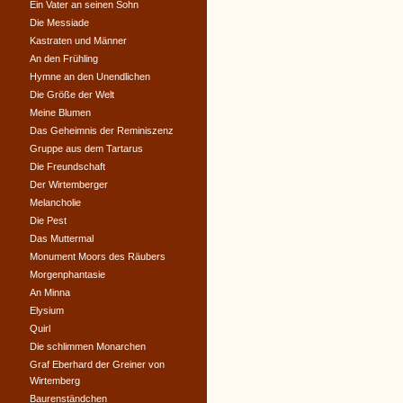
Ein Vater an seinen Sohn
Die Messiade
Kastraten und Männer
An den Frühling
Hymne an den Unendlichen
Die Größe der Welt
Meine Blumen
Das Geheimnis der Reminiszenz
Gruppe aus dem Tartarus
Die Freundschaft
Der Wirtemberger
Melancholie
Die Pest
Das Muttermal
Monument Moors des Räubers
Morgenphantasie
An Minna
Elysium
Quirl
Die schlimmen Monarchen
Graf Eberhard der Greiner von
Wirtemberg
Baurenständchen