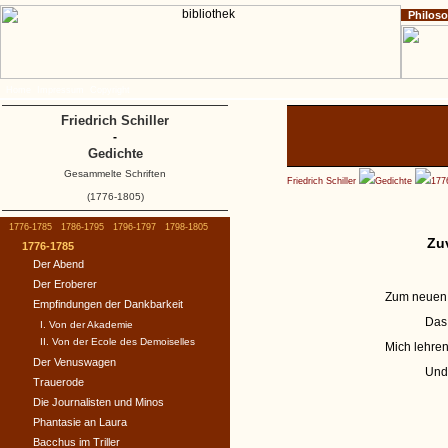
Philos
Home
Impressum
Copyright
Friedrich Schiller
-
Gedichte
Gesammelte Schriften
Friedrich Schiller
Gedichte
177
(1776-1805)
1776-1785
1786-1795
1796-1797
1798-1805
Zuv
1776-1785
Der Abend
Der Eroberer
Zum neuen L
Empfindungen der Dankbarkeit
Das 
I. Von der Akademie
II. Von der Ecole des Demoiselles
Mich lehre
Der Venuswagen
Un
Trauerode
Die Journalisten und Minos
Phantasie an Laura
Bacchus im Triller