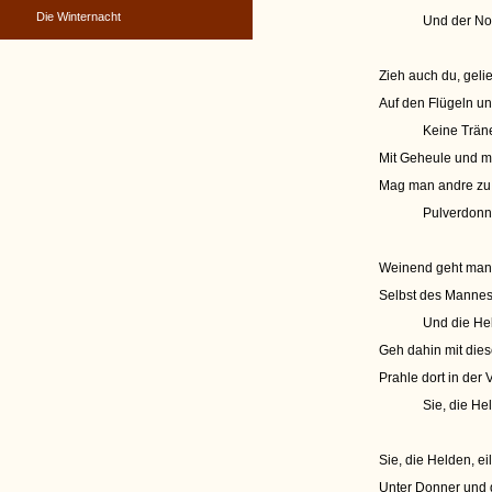
Die Winternacht
Und der No
Zieh auch du, gelieb
Auf den Flügeln un
Keine Träne
Mit Geheule und m
Mag man andre zu
Pulverdonne
Weinend geht man 
Selbst des Mannes 
Und die Hel
Geh dahin mit dies
Prahle dort in der 
Sie, die He
Sie, die Helden, ei
Unter Donner und 