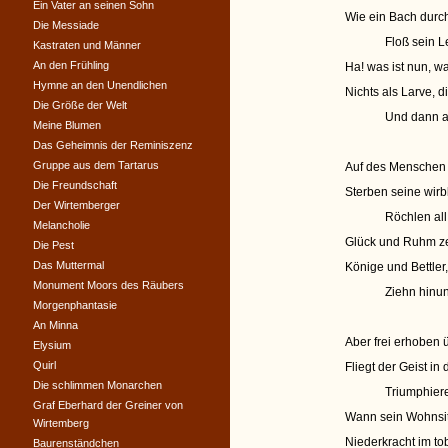
Ein Vater an seinen Sohn
Wie ein Bach durch
Die Messiade
Floß sein L
Kastraten und Männer
An den Frühling
Ha! was ist nun, 
Hymne an den Unendlichen
Nichts als Larve, d
Die Größe der Welt
Und dann au
Meine Blumen
Das Geheimnis der Reminiszenz
Gruppe aus dem Tartarus
Auf des Menschen 
Die Freundschaft
Sterben seine wir
Der Wirtemberger
Röchlen all
Melancholie
Glück und Ruhm zer
Die Pest
Das Muttermal
Könige und Bettler,
Monument Moors des Räubers
Ziehn hinun
Morgenphantasie
An Minna
Aber frei erhoben 
Elysium
Quirl
Fliegt der Geist in
Die schlimmen Monarchen
Triumphiere
Graf Eberhard der Greiner von
Wann sein Wohnsit
Wirtemberg
Niederkracht im t
Baurenständchen