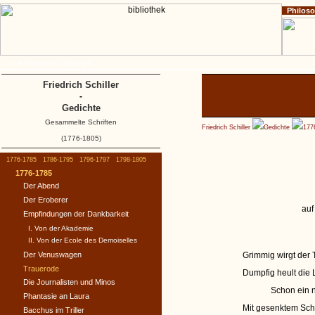
Philos
Home
Impressum
Copyright
Friedrich Schiller
-
Gedichte
Gesammelte Schriften
Friedrich Schiller
Gedichte
177
(1776-1805)
1776-1785
1786-1795
1796-1797
1798-1805
1776-1785
Der Abend
Der Eroberer
auf
Empfindungen der Dankbarkeit
I. Von der Akademie
II. Von der Ecole des Demoiselles
Der Venuswagen
Grimmig wirgt der 
Trauerode
Dumpfig heult die
Die Journalisten und Minos
Schon ein n
Phantasie an Laura
Mit gesenktem Sc
Bacchus im Triller