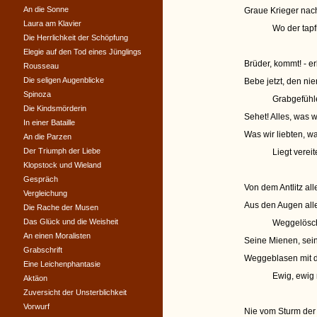
An die Sonne
Graue Krieger nac
Laura am Klavier
Wo der tapfr
Die Herrlichkeit der Schöpfung
Elegie auf den Tod eines Jünglings
Brüder, kommt! - erb
Rousseau
Die seligen Augenblicke
Bebe jetzt, den nie
Spinoza
Grabgefühl
Die Kindsmörderin
Sehet! Alles, was 
In einer Bataille
Was wir liebten, wa
An die Parzen
Der Triumph der Liebe
Liegt verei
Klopstock und Wieland
Gespräch
Von dem Antlitz al
Vergleichung
Aus den Augen all
Die Rache der Musen
Das Glück und die Weisheit
Weggelösch
An einen Moralisten
Seine Mienen, sein
Grabschrift
Weggeblasen mit d
Eine Leichenphantasie
Ewig, ewig 
Aktäon
Zuversicht der Unsterblichkeit
Vorwurf
Nie vom Sturm der