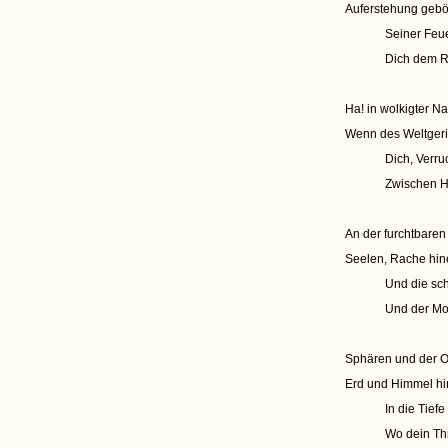
Auferstehung geböt
Seiner Feue
Dich dem Ri
Ha! in wolkigter Na
Wenn des Weltgeri
Dich, Verru
Zwischen H
An der furchtbaren
Seelen, Rache hin
Und die s
Und der Mo
Sphären und der O
Erd und Himmel hin
In die Tiefe
Wo dein Thr