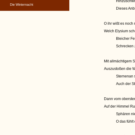
Hinzuschwi
Die Winternacht
Dieses Anb
O ihr wißt es noch n
Welch Elysium sch
Bleicher Fe
Schrecken z
Mit allmächtigem 
Auszustoßen die We
Sternenan s
Auch der S
Dann vom obersten
Auf der Himmel Rui
Sphären ni
O das fühlt 