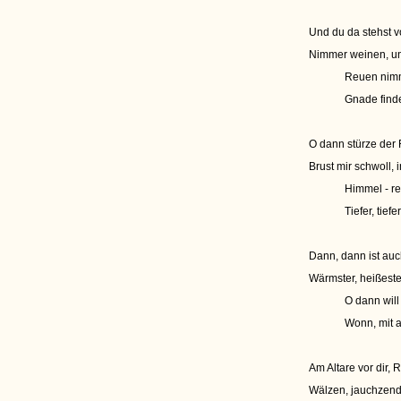
Und du da stehst v
Nimmer weinen, un
Reuen nimm
Gnade finde
O dann stürze der 
Brust mir schwoll,
Himmel - r
Tiefer, tiefe
Dann, dann ist auc
Wärmster, heißeste
O dann will 
Wonn, mit 
Am Altare vor dir, 
Wälzen, jauchzend 