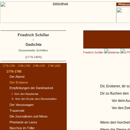
Philos
Home
Impressum
Copyright
Friedrich Schiller
-
Gedichte
Gesammelte Schriften
Friedrich Schiller
Gedichte
177
(1776-1805)
1776-1785
1786-1795
1796-1797
1798-1805
1776-1785
Der Abend
Der Eroberer
Dir, Eroberer, dir 
Empfindungen der Dankbarkeit
Dir zu fluchen de
I. Von der Akademie
II. Von der Ecole des Demoiselles
Vor dem Au
Der Venuswagen
Vor des Ew
Trauerode
Die Journalisten und Minos
Phantasie an Laura
Wenn den horchen
Bacchus im Triller
Wenn die Sterne d