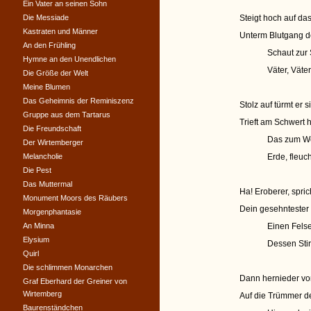
Ein Vater an seinen Sohn
Die Messiade
Steigt hoch auf da
Kastraten und Männer
Unterm Blutgang de
An den Frühling
Schaut zur 
Hymne an den Unendlichen
Väter, Väter
Die Größe der Welt
Meine Blumen
Das Geheimnis der Reminiszenz
Stolz auf türmt er
Gruppe aus dem Tartarus
Trieft am Schwert 
Die Freundschaft
Das zum Wel
Der Wirtemberger
Melancholie
Erde, fleuc
Die Pest
Das Muttermal
Ha! Eroberer, spric
Monument Moors des Räubers
Dein gesehnteste
Morgenphantasie
An Minna
Einen Fels
Elysium
Dessen Stir
Quirl
Die schlimmen Monarchen
Dann hernieder vom
Graf Eberhard der Greiner von
Wirtemberg
Auf die Trümmer de
Baurenständchen