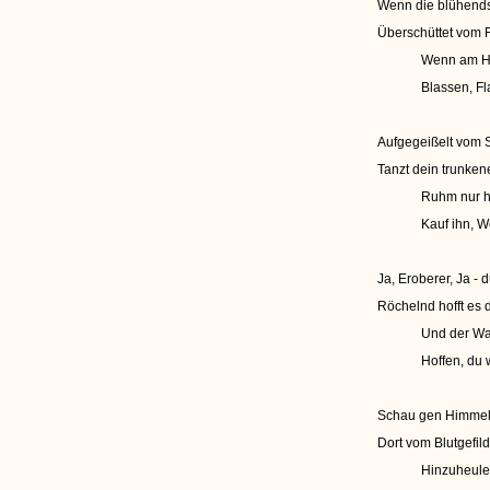
Wenn die blühendst
Überschüttet vom Fa
Wenn am Hi
Blassen, F
Aufgegeißelt vom 
Tanzt dein trunken
Ruhm nur ha
Kauf ihn, We
Ja, Eroberer, Ja - d
Röchelnd hofft es d
Und der Wa
Hoffen, du w
Schau gen Himmel,
Dort vom Blutgefil
Hinzuheule