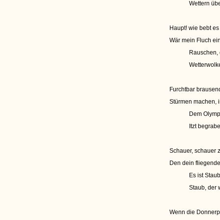
Wettern üb
Haupt! wie bebt es 
Wär mein Fluch ein
Rauschen, 
Wetterwol
Furchtbar brausend
Stürmen machen, i
Dem Olympu
Itzt begrab
Schauer, schauer z
Den dein fliegend
Es ist Stau
Staub, der 
Wenn die Donnerpo