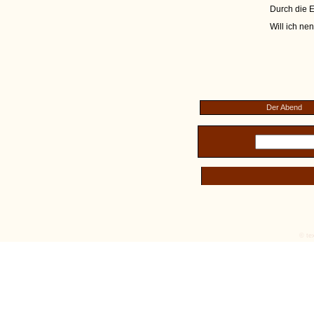
Durch die E
Will ich n
Der Abend
© tex