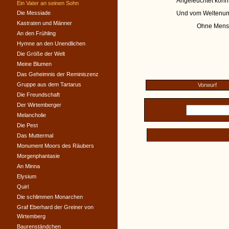
Angeleuchtet könnt 
Ein Vater an seinen Sohn
Die Messiade
Und vom Weltenum
Kastraten und Männer
Ohne Mensc
An den Frühling
Hymne an den Unendlichen
Die Größe der Welt
Meine Blumen
Das Geheimnis der Reminiszenz
Gruppe aus dem Tartarus
Vorwurf
Die Freundschaft
Der Wirtemberger
Melancholie
Die Pest
Das Muttermal
Monument Moors des Räubers
Morgenphantasie
An Minna
Elysium
Quirl
Die schlimmen Monarchen
Graf Eberhard der Greiner von
Wirtemberg
Baurenständchen