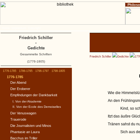
Philos
Home
Impressum
Copyright
Friedrich Schiller
-
Gedichte
Gesammelte Schriften
Friedrich Schiller
Gedichte
177
(1776-1805)
1776-1785
1786-1795
1796-1797
1798-1805
1776-1785
Der Abend
Der Eroberer
Wie die Himmelslü
Empfindungen der Dankbarkeit
An den Frühlingsmo
I. Von der Akademie
II. Von der Ecole des Demoiselles
Kind, so sc
Der Venuswagen
Itzt das äußre Glü
Trauerode
Tränen sahst du n
Die Journalisten und Minos
Sich aus de
Phantasie an Laura
Bacchus im Triller