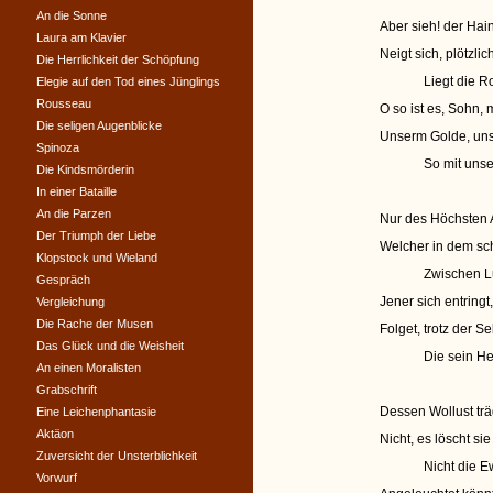
An die Sonne
Aber sieh! der Hai
Laura am Klavier
Neigt sich, plötzlic
Die Herrlichkeit der Schöpfung
Liegt die 
Elegie auf den Tod eines Jünglings
Rousseau
O so ist es, Sohn,
Die seligen Augenblicke
Unserm Golde, unse
Spinoza
So mit unse
Die Kindsmörderin
In einer Bataille
An die Parzen
Nur des Höchsten 
Der Triumph der Liebe
Welcher in dem sc
Klopstock und Wieland
Zwischen Lu
Gespräch
Jener sich entring
Vergleichung
Die Rache der Musen
Folget, trotz der 
Das Glück und die Weisheit
Die sein He
An einen Moralisten
Grabschrift
Dessen Wollust trä
Eine Leichenphantasie
Aktäon
Nicht, es löscht si
Zuversicht der Unsterblichkeit
Nicht die E
Vorwurf