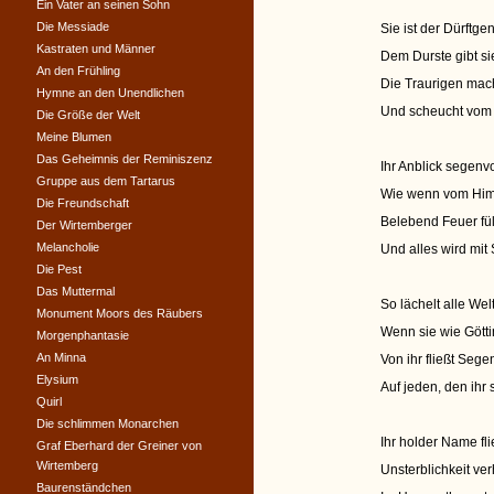
Ein Vater an seinen Sohn
Die Messiade
Sie ist der Dürftgen
Kastraten und Männer
Dem Durste gibt si
An den Frühling
Die Traurigen mach
Hymne an den Unendlichen
Und scheucht vom 
Die Größe der Welt
Meine Blumen
Das Geheimnis der Reminiszenz
Ihr Anblick segenv
Gruppe aus dem Tartarus
Wie wenn vom Himm
Die Freundschaft
Belebend Feuer fül
Der Wirtemberger
Melancholie
Und alles wird mi
Die Pest
Das Muttermal
So lächelt alle Wel
Monument Moors des Räubers
Wenn sie wie Gött
Morgenphantasie
An Minna
Von ihr fließt Seg
Elysium
Auf jeden, den ihr 
Quirl
Die schlimmen Monarchen
Ihr holder Name fl
Graf Eberhard der Greiner von
Wirtemberg
Unsterblichkeit verh
Baurenständchen