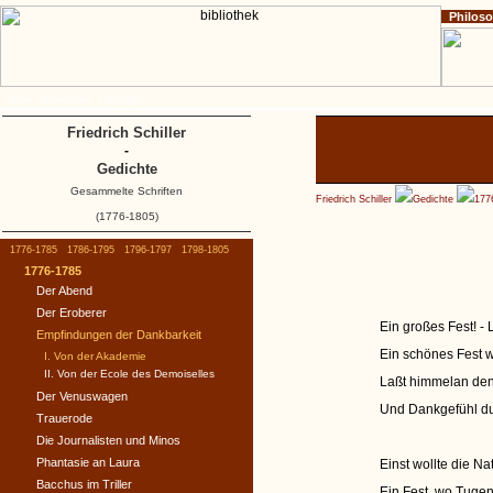
Philos
Home
Impressum
Copyright
Friedrich Schiller
-
Gedichte
Gesammelte Schriften
Friedrich Schiller
Gedichte
177
(1776-1805)
1776-1785
1786-1795
1796-1797
1798-1805
1776-1785
Der Abend
Der Eroberer
Ein großes Fest! - 
Empfindungen der Dankbarkeit
Ein schönes Fest w
I. Von der Akademie
II. Von der Ecole des Demoiselles
Laßt himmelan den 
Der Venuswagen
Und Dankgefühl du
Trauerode
Die Journalisten und Minos
Phantasie an Laura
Einst wollte die Na
Bacchus im Triller
Ein Fest, wo Tuge