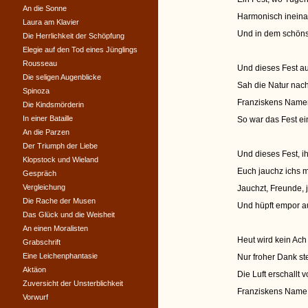
An die Sonne
Harmonisch ineina
Laura am Klavier
Und in dem schöns
Die Herrlichkeit der Schöpfung
Elegie auf den Tod eines Jünglings
Rousseau
Und dieses Fest au
Die seligen Augenblicke
Sah die Natur nac
Spinoza
Franziskens Namen 
Die Kindsmörderin
In einer Bataille
So war das Fest ei
An die Parzen
Der Triumph der Liebe
Und dieses Fest, ih
Klopstock und Wieland
Euch jauchz ichs m
Gespräch
Vergleichung
Jauchzt, Freunde, j
Die Rache der Musen
Und hüpft empor au
Das Glück und die Weisheit
An einen Moralisten
Heut wird kein Ach 
Grabschrift
Eine Leichenphantasie
Nur froher Dank st
Aktäon
Die Luft erschallt
Zuversicht der Unsterblichkeit
Franziskens Name 
Vorwurf