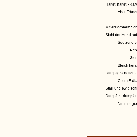
Haltet! haltet! - da 
Aber Tränen
Mit erstorbnem Sc
Steht der Mond auf 
Seufzend st
Neb
Ster
Bleich hera
Dumpfig schollert
O, um Erdba
Starr und ewig sch
Dumpfer - dumpfer
Nimmer gib