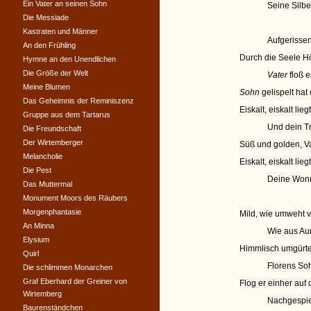
Ein Vater an seinen Sohn
Seine Silbe
Die Messiade
Kastraten und Männer
Aufgerisse
An den Frühling
Durch die Seele H
Hymne an den Unendlichen
Die Größe der Welt
Vater
floß 
Meine Blumen
Sohn
gelispelt hat
Das Geheimnis der Reminiszenz
Eiskalt, eiskalt lie
Gruppe aus dem Tartarus
Und dein Tr
Die Freundschaft
Der Wirtemberger
Süß und golden, Va
Melancholie
Eiskalt, eiskalt lie
Die Pest
Deine Wonn
Das Muttermal
Monument Moors des Räubers
Morgenphantasie
Mild, wie umweht v
An Minna
Wie aus Au
Elysium
Himmlisch umgürtet
Quirl
Florens Soh
Die schlimmen Monarchen
Graf Eberhard der Greiner von
Flog er einher auf
Wirtemberg
Nachgespieg
Baurenständchen