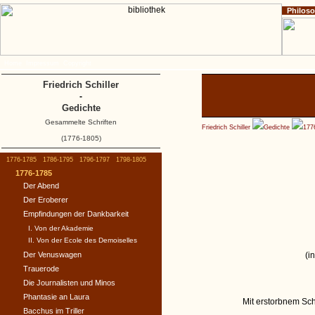
Philos
Home
Impressum
Copyright
Friedrich Schiller
-
Gedichte
Gesammelte Schriften
Friedrich Schiller
Gedichte
177
(1776-1805)
1776-1785
1786-1795
1796-1797
1798-1805
1776-1785
Der Abend
Der Eroberer
Empfindungen der Dankbarkeit
I. Von der Akademie
II. Von der Ecole des Demoiselles
Der Venuswagen
(i
Trauerode
Die Journalisten und Minos
Phantasie an Laura
Mit erstorbnem Sc
Bacchus im Triller