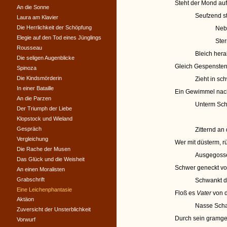
Steht der Mond auf 
An die Sonne
Seufzend st
Laura am Klavier
Die Herrlichkeit der Schöpfung
Neb
Elegie auf den Tod eines Jünglings
Ster
Rousseau
Bleich hera
Die seligen Augenblicke
Gleich Gespenster
Spinoza
Die Kindsmörderin
Zieht in s
In einer Bataille
Ein Gewimmel nac
An die Parzen
Unterm Scha
Der Triumph der Liebe
Klopstock und Wieland
Gespräch
Zitternd an
Vergleichung
Wer mit düsterm, 
Die Rache der Musen
Ausgegosse
Das Glück und die Weisheit
Schwer geneckt vo
An einen Moralisten
Grabschrift
Schwankt d
Eine Leichenphantasie
Floß es
Vater
von d
Aktäon
Nasse Scha
Zuversicht der Unsterblichkeit
Durch sein gramg
Vorwurf