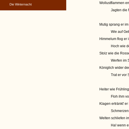
Wollustflammen en
Die Winternacht
Jagten die 
Mutig sprang er i
Wie auf Geb
Himmelum flog er 
Hoch wie de
Stolz wie die Ros
Werfen im 
Königlich wider d
Trat er vor
Heiter wie Frühli
Floh ihm vo
Klagen ertränkt' e
Schmerzen v
Welten schliefen i
Ha! wenn er