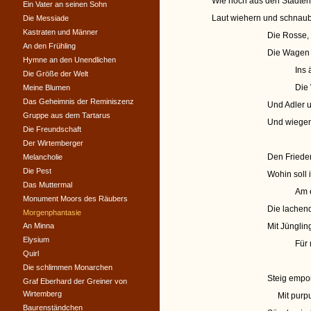
Wie hoch aus den Städte
Ein Vater an seinen Sohn
Laut wiehern und schnaub
Die Messiade
Kastraten und Männer
Die Rosse, 
An den Frühling
Die Wagen 
Hymne an den Unendlichen
Ins 
Die Größe der Welt
Die
Meine Blumen
Das Geheimnis der Reminiszenz
Und Adler 
Gruppe aus dem Tartarus
Und wiegen 
Die Freundschaft
Der Wirtemberger
Den Frieden
Melancholie
Die Pest
Wohin soll
Das Muttermal
Am 
Monument Moors des Räubers
Die lachen
Morgenphantasie
An Minna
Mit Jüngli
Elysium
Für 
Quirl
Die schlimmen Monarchen
Steig empor
Graf Eberhard der Greiner von
Wirtemberg
Mit purpur
Baurenständchen