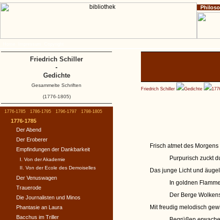
Philos
Home
Impressum
Copyright
Friedrich Schiller
-
Gedichte
Gesammelte Schriften
Friedrich Schiller
Gedichte
177
(1776-1805)
1776-1785
1786-1795
1796-1797
1798-1805
1776-1785
Der Abend
Der Eroberer
Frisch atmet des Morgens
Empfindungen der Dankbarkeit
Purpurisch zuckt d
I. Von der Akademie
II. Von der Ecole des Demoiselles
Das junge Licht und äugel
Der Venuswagen
In goldnen Flamme
Trauerode
Der Berge Wolkens
Die Journalisten und Minos
Mit freudig melodisch gew
Phantasie an Laura
Bacchus im Triller
Begrüßen erwache