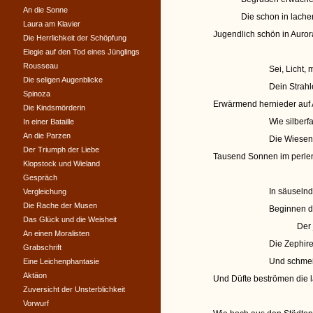
An die Sonne
Die schon in lach
Laura am Klavier
Jugendlich schön in Auro
Die Herrlichkeit der Schöpfung
Elegie auf den Tod eines Jünglings
Rousseau
Sei, Licht, 
Die seligen Augenblicke
Dein Strah
Spinoza
Erwärmend hernieder auf 
Die Kindsmörderin
Wie silberfar
In einer Bataille
An die Parzen
Die Wiesen,
Der Triumph der Liebe
Tausend Sonnen im perle
Klopstock und Wieland
Gespräch
In säuseln
Vergleichung
Die Rache der Musen
Beginnen d
Das Glück und die Weisheit
Der 
An einen Moralisten
Die Zephir
Grabschrift
Und schmei
Eine Leichenphantasie
Aktäon
Und Düfte beströmen die l
Zuversicht der Unsterblichkeit
Vorwurf