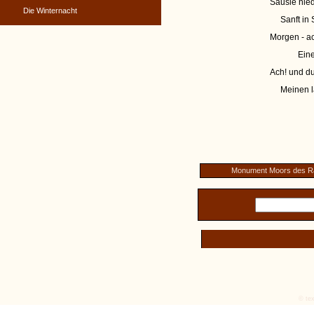
Säusle nied
Die Winternacht
Sanft in S
Morgen - ac
Eine
Ach! und du
Meinen la
Monument Moors des R
© tex