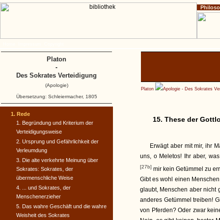
Philos
Home
Impressum
Copyright
Platon
-
Des Sokrates Verteidigung
(Apologie)
Platon
Apologie - Des Sokrates Ve
Übersetzung: Schleiermacher, 1805
1. Rede
15. These der Gottl
1. Begründung und Kriterium der
Verteidigungsweise
2. Ursprung und Gefährlichkeit der
Erwägt aber mit mir, ihr 
Verleumdung
uns, o Meletos! Ihr aber, w
3. Die alte verkehrte Meinung über
[27b]
mir kein Getümmel zu er
Sokrates: Sokrates, der
übermenschliche Weise
Gibt es wohl einen Menschen,
4. ... und Sokrates, der
glaubt, Menschen aber nicht g
Menschenerzieher
anderes Getümmel treiben! Gi
5. Das wahre Geschäft und die wahre
von Pferden? Oder zwar keine
Weisheit des Sokrates