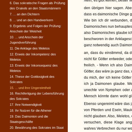
Nein, es gibt keinen, bester M
6. Das sokratische Fragen als Prüfung
den übrigen hier sagen. Abe
des Orakels an den Staatsmännern
dass es daimonische Dinge ge
7. ... an den Dichtern
8. ... und an den Handwerkern
Wie bin ich dir verbunden, 
9. Ergebnis und Folgen der Prüfung:
Daimonisches nun behauptest 
Anschein der Weisheit
also Daimonisches glaube ic
10. ... und Anschein der
beschworen in der Anklagesc
Jugendverführung
ganz notwendig auch Daimonen
11. Die Anklage des Meletos
an, dass du einstimmst, da d
12. Erweis der Inkompetenz des
nicht für Götter entweder, od
Meletos
freilich. - Wenn ich also Da
13. Erweis der Inkonsequenz des
Meletos
Götter, das wäre ja ganz das,
14. These der Gottlosigkeit des
du mich, der ich keine Götte
Sokrates
ich ja Daimonen glaube. We
15. ... und ihre Ungereimtheit
unechte von Nymphen oder a
16. Rechtfertigung der Lebensführung
Mensch könnte dann wohl gla
des Sokrates
Ebenso ungereimt wäre das 
17. Ihre Notwendigkeit
von Pferden und Eseln, Maule
18. Ihr Nutzen für die Athener
nicht glauben. Also, Meletos,
19. Das Daimonion und die
Staatsgeschäfte
versuchen, diese Klage ange
20. Bewährung des Sokrates im Staat
wahres Verbrechen du nur wo