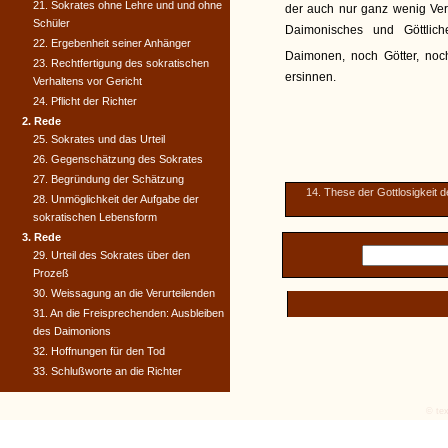
21. Sokrates ohne Lehre und und ohne
der auch nur ganz wenig Ver
Schüler
Daimonisches und Göttlic
22. Ergebenheit seiner Anhänger
Daimonen, noch Götter, noc
23. Rechtfertigung des sokratischen
ersinnen.
Verhaltens vor Gericht
24. Pflicht der Richter
2. Rede
25. Sokrates und das Urteil
26. Gegenschätzung des Sokrates
27. Begründung der Schätzung
14. These der Gottlosigkeit 
28. Unmöglichkeit der Aufgabe der
sokratischen Lebensform
3. Rede
29. Urteil des Sokrates über den
Prozeß
30. Weissagung an die Verurteilenden
31. An die Freisprechenden: Ausbleiben
des Daimonions
32. Hoffnungen für den Tod
33. Schlußworte an die Richter
© tex