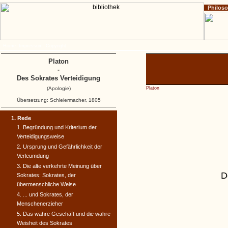
Philos
Home
Impressum
Copyright
Platon
-
Des Sokrates Verteidigung
(Apologie)
Platon
Übersetzung: Schleiermacher, 1805
1. Rede
1. Begründung und Kriterium der
Verteidigungsweise
2. Ursprung und Gefährlichkeit der
Verleumdung
3. Die alte verkehrte Meinung über
D
Sokrates: Sokrates, der
übermenschliche Weise
4. ... und Sokrates, der
Menschenerzieher
5. Das wahre Geschäft und die wahre
Weisheit des Sokrates