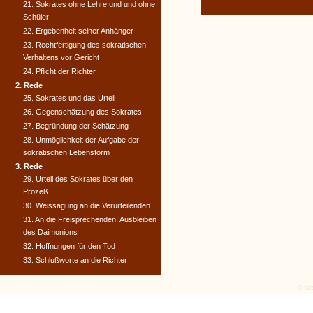
21. Sokrates ohne Lehre und und ohne
Schüler
22. Ergebenheit seiner Anhänger
23. Rechtfertigung des sokratischen
Verhaltens vor Gericht
24. Pflicht der Richter
2. Rede
25. Sokrates und das Urteil
26. Gegenschätzung des Sokrates
27. Begründung der Schätzung
28. Unmöglichkeit der Aufgabe der
sokratischen Lebensform
3. Rede
29. Urteil des Sokrates über den
Prozeß
30. Weissagung an die Verurteilenden
31. An die Freisprechenden: Ausbleiben
des Daimonions
32. Hoffnungen für den Tod
33. Schlußworte an die Richter
© tex