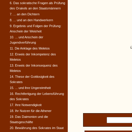
6. Das sokratische Fragen als Prüfung
des Orakels an den Staatsmännern
7. ... an den Dichtern
8. ... und an den Handwerkern
9. Ergebnis und Folgen der Prüfung:
Anschein der Weisheit
10. ... und Anschein der
Jugendverführung
Ü
11. Die Anklage des Meletos
12. Erweis der Inkompetenz des
Meletos
13. Erweis der Inkonsequenz des
Meletos
14. These der Gottlosigkeit des
Sokrates
15. ... und ihre Ungereimtheit
16. Rechtfertigung der Lebensführung
des Sokrates
17. Ihre Notwendigkeit
18. Ihr Nutzen für die Athener
19. Das Daimonion und die
Staatsgeschäfte
20. Bewährung des Sokrates im Staat