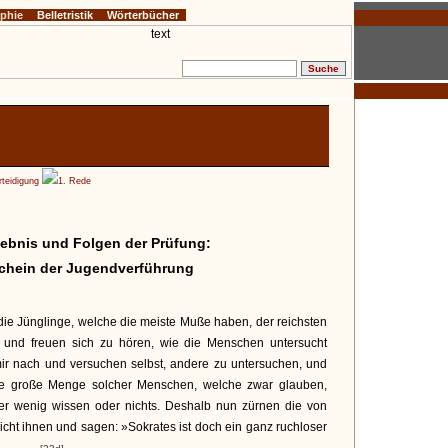
ophie
Belletristik
Wörterbücher
rteidigung
1. Rede
gebnis und Folgen der Prüfung:
chein der Jugendverführung
die Jünglinge, welche die meiste Muße haben, der reichsten
ig und freuen sich zu hören, wie die Menschen untersucht
mir nach und versuchen selbst, andere zu untersuchen, und
ine große Menge solcher Menschen, welche zwar glauben,
ber wenig wissen oder nichts. Deshalb nun zürnen die von
icht ihnen und sagen: »Sokrates ist doch ein ganz ruchloser