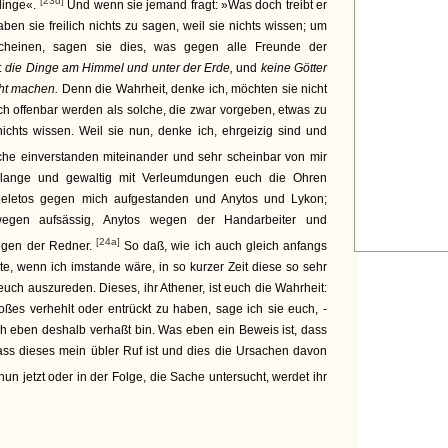
[23d]
linge«.
Und wenn sie jemand fragt: »Was doch treibt er
aben sie freilich nichts zu sagen, weil sie nichts wissen; um
scheinen, sagen sie dies, was gegen alle Freunde der
:
die Dinge am Himmel und unter der Erde,
und
keine Götter
ht machen.
Denn die Wahrheit, denke ich, möchten sie nicht
ch offenbar werden als solche, die zwar vorgeben, etwas zu
 nichts wissen. Weil sie nun, denke ich, ehrgeizig sind und
he einverstanden miteinander und sehr scheinbar von mir
lange und gewaltig mit Verleumdungen euch die Ohren
 Meletos gegen mich aufgestanden und Anytos und Lykon;
wegen aufsässig, Anytos wegen der Handarbeiter und
[24a]
egen der Redner.
So daß, wie ich auch gleich anfangs
e, wenn ich imstande wäre, in so kurzer Zeit diese so sehr
uch auszureden. Dieses, ihr Athener, ist euch die Wahrheit:
ßes verhehlt oder entrückt zu haben, sage ich sie euch, -
ich eben deshalb verhaßt bin. Was eben ein Beweis ist, dass
ass dieses mein übler Ruf ist und dies die Ursachen davon
un jetzt oder in der Folge, die Sache untersucht, werdet ihr