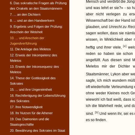
Mensch und verdirbt die Jüng
6. Das sokratische Fragen als Prüfung
und was lehrt er sie?« - so h
des Orakels an den Staatsmännern
aber nicht verlegen zu er
7. ... an den Dichtern
Wissenschaft bei der Hand ist
8. ... und an den Handwerkern
9. Ergebnis und Folgen der Prüfung:
glauben,
und
Unrecht zu Rec
Anschein der Weisheit
sagen wollen, dass sie nämli
10. ... und Anschein der
wissen, in Wirklichkeit aber
Jugendverführung
[e]
heftig und ihrer viele,
welc
11. Die Anklage des Meletos
reden so haben sie schon 
12. Erweis der Inkompetenz des
angefüllt. Aus diesen sind
Meletos
Meletos mir der Dichter 
13. Erweis der Inkonsequenz des
Meletos
Staatsmänner, Lykon aber w
14. These der Gottlosigkeit des
sagte, ich mich wundern müßt
Sokrates
oft wiederholte Verleumdung e
15. ... und ihre Ungereimtheit
ohne weder Kleines noch Gro
16. Rechtfertigung der Lebensführung
wiewohl ich fast weiß, dass 
des Sokrates
ich die Wahrheit rede, und d
17. Ihre Notwendigkeit
[b]
18. Ihr Nutzen für die Athener
sind.
Und wenn ihr, sei es n
19. Das Daimonion und die
es so finden.
Staatsgeschäfte
20. Bewährung des Sokrates im Staat