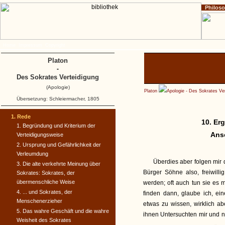
Philos
Home
Impressum
Copyright
Platon
-
Des Sokrates Verteidigung
(Apologie)
Platon
Apologie - Des Sokrates Ve
Übersetzung: Schleiermacher, 1805
1. Rede
10. Er
1. Begründung und Kriterium der
Ans
Verteidigungsweise
2. Ursprung und Gefährlichkeit der
Verleumdung
Überdies aber folgen mir 
3. Die alte verkehrte Meinung über
Bürger Söhne also, freiwill
Sokrates: Sokrates, der
übermenschliche Weise
werden; oft auch tun sie es 
4. ... und Sokrates, der
finden dann, glaube ich, e
Menschenerzieher
etwas zu wissen, wirklich a
5. Das wahre Geschäft und die wahre
ihnen Untersuchten mir und n
Weisheit des Sokrates