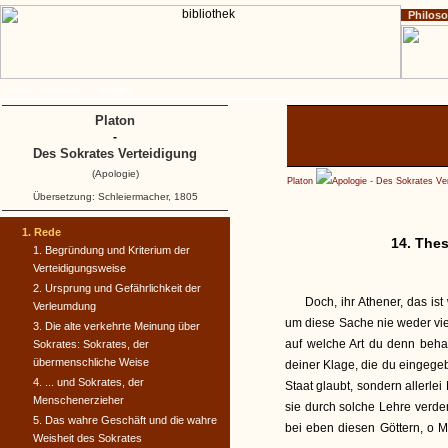
Philos
Home
Impressum
Copyright
Platon
-
Des Sokrates Verteidigung
(Apologie)
Platon
Apologie - Des Sokrates Ve
Übersetzung: Schleiermacher, 1805
1. Rede
14. Thes
1. Begründung und Kriterium der
Verteidigungsweise
2. Ursprung und Gefährlichkeit der
Doch, ihr Athener, das is
Verleumdung
um diese Sache nie weder vie
3. Die alte verkehrte Meinung über
auf welche Art du denn beha
Sokrates: Sokrates, der
übermenschliche Weise
deiner Klage, die du eingegeb
4. ... und Sokrates, der
Staat glaubt, sondern allerle
Menschenerzieher
sie durch solche Lehre verder
5. Das wahre Geschäft und die wahre
bei eben diesen Göttern, o Me
Weisheit des Sokrates