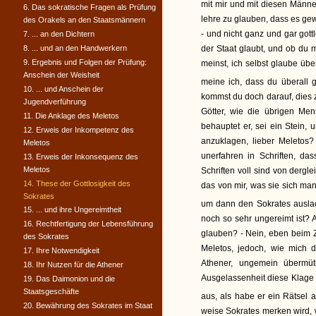
mit mir und mit diesen Männe
6. Das sokratische Fragen als Prüfung
lehre zu glauben, dass es gew
des Orakels an den Staatsmännern
- und nicht ganz und gar gottl
7. ... an den Dichtern
8. ... und an den Handwerkern
der Staat glaubt, und ob du 
9. Ergebnis und Folgen der Prüfung:
meinst, ich selbst glaube übe
Anschein der Weisheit
meine ich, dass du überall g
10. ... und Anschein der
kommst du doch darauf, dies
Jugendverführung
Götter, wie die übrigen Me
11. Die Anklage des Meletos
behauptet er, sei ein Stein,
12. Erweis der Inkompetenz des
anzuklagen, lieber Meletos?
Meletos
unerfahren in Schriften, d
13. Erweis der Inkonsequenz des
Meletos
Schriften voll sind von derg
14. These der Gottlosigkeit des
das von mir, was sie sich ma
Sokrates
um dann den Sokrates ausl
15. ... und ihre Ungereimtheit
noch so sehr ungereimt ist? 
16. Rechtfertigung der Lebensführung
glauben? - Nein, eben beim Z
des Sokrates
Meletos, jedoch, wie mich d
17. Ihre Notwendigkeit
Athener, ungemein übermü
18. Ihr Nutzen für die Athener
Ausgelassenheit diese Klage 
19. Das Daimonion und die
Staatsgeschäfte
aus, als habe er ein Rätsel
20. Bewährung des Sokrates im Staat
weise Sokrates merken wird, 