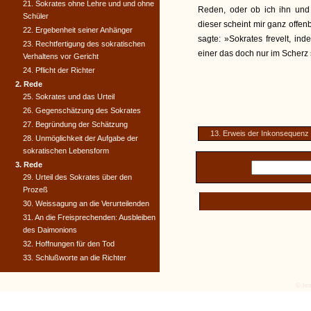
21. Sokrates ohne Lehre und und ohne
Reden, oder ob ich ihn und
Schüler
dieser scheint mir ganz offen
22. Ergebenheit seiner Anhänger
sagte: »Sokrates frevelt, in
23. Rechtfertigung des sokratischen
einer das doch nur im Scherz
Verhaltens vor Gericht
24. Pflicht der Richter
2. Rede
25. Sokrates und das Urteil
26. Gegenschätzung des Sokrates
27. Begründung der Schätzung
13. Erweis der Inkonsequenz
28. Unmöglichkeit der Aufgabe der
sokratischen Lebensform
3. Rede
29. Urteil des Sokrates über den
Prozeß
30. Weissagung an die Verurteilenden
31. An die Freisprechenden: Ausbleiben
des Daimonions
32. Hoffnungen für den Tod
33. Schlußworte an die Richter
© tex