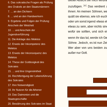
dieser Absicht sie mich verur
6. Das sokratische Fragen als Prüfung
[e]
zuzufügen.
Das verdient a
des Orakels an den Staatsmännern
ihnen: An meinen Söhnen, we
7. ... an den Dichtern
8. ... und an den Handwerkern
quält sie ebenso, wie ich eu
9. Ergebnis und Folgen der Prüfung:
oder um sonst irgend etwas 
Anschein der Weisheit
etwas zu sein, aber nichts sin
10. ... und Anschein der
wofür sie sollten, und sich 
Jugendverführung
wenn ihr das tut, werde ich 
11. Die Anklage des Meletos
Söhne. Jedoch, es ist nun Zei
12. Erweis der Inkompetenz des
Wer aber von uns beiden zu
Meletos
außer nur Gott.
13. Erweis der Inkonsequenz des
Meletos
14. These der Gottlosigkeit des
Sokrates
15. ... und ihre Ungereimtheit
16. Rechtfertigung der Lebensführung
des Sokrates
17. Ihre Notwendigkeit
18. Ihr Nutzen für die Athener
19. Das Daimonion und die
Staatsgeschäfte
20. Bewährung des Sokrates im Staat