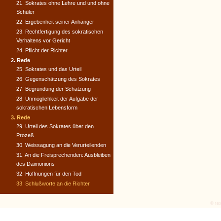
21. Sokrates ohne Lehre und und ohne
Schüler
22. Ergebenheit seiner Anhänger
23. Rechtfertigung des sokratischen
Verhaltens vor Gericht
24. Pflicht der Richter
2. Rede
25. Sokrates und das Urteil
26. Gegenschätzung des Sokrates
27. Begründung der Schätzung
28. Unmöglichkeit der Aufgabe der
sokratischen Lebensform
3. Rede
29. Urteil des Sokrates über den
Prozeß
30. Weissagung an die Verurteilenden
31. An die Freisprechenden: Ausbleiben
des Daimonions
32. Hoffnungen für den Tod
33. Schlußworte an die Richter
© tex