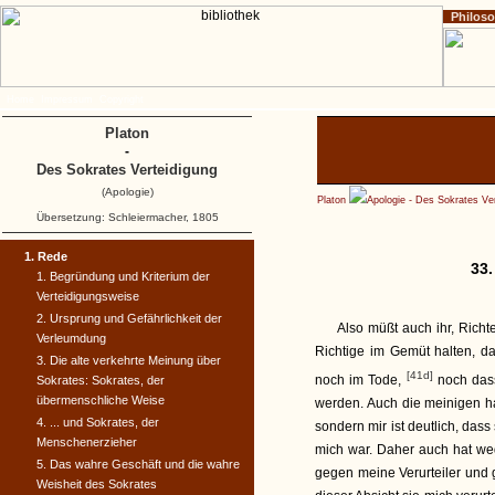
Philos
Home
Impressum
Copyright
Platon
-
Des Sokrates Verteidigung
(Apologie)
Platon
Apologie - Des Sokrates Ve
Übersetzung: Schleiermacher, 1805
1. Rede
33.
1. Begründung und Kriterium der
Verteidigungsweise
2. Ursprung und Gefährlichkeit der
Also müßt auch ihr, Richt
Verleumdung
Richtige im Gemüt halten, d
3. Die alte verkehrte Meinung über
[41d]
noch im Tode,
noch dass
Sokrates: Sokrates, der
übermenschliche Weise
werden. Auch die meinigen h
4. ... und Sokrates, der
sondern mir ist deutlich, das
Menschenerzieher
mich war. Daher auch hat we
5. Das wahre Geschäft und die wahre
gegen meine Verurteiler und 
Weisheit des Sokrates