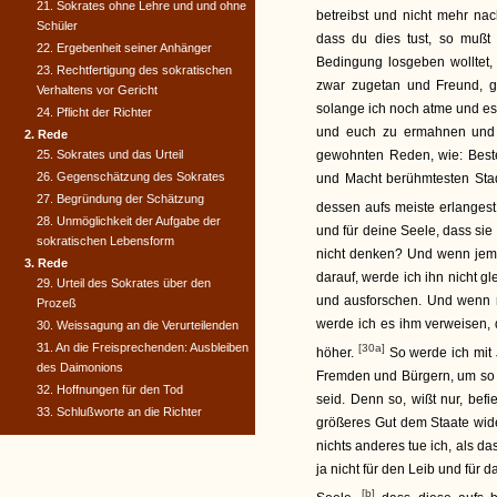
21. Sokrates ohne Lehre und und ohne
betreibst und nicht mehr nac
Schüler
dass du dies tust, so mußt
22. Ergebenheit seiner Anhänger
Bedingung losgeben wolltet, 
23. Rechtfertigung des sokratischen
zwar zugetan und Freund, 
Verhaltens vor Gericht
solange ich noch atme und es
24. Pflicht der Richter
und euch zu ermahnen und z
2. Rede
25. Sokrates und das Urteil
gewohnten Reden, wie: Beste
26. Gegenschätzung des Sokrates
und Macht berühmtesten Stad
27. Begründung der Schätzung
dessen aufs meiste erlanges
28. Unmöglichkeit der Aufgabe der
und für deine Seele, dass sie 
sokratischen Lebensform
nicht denken? Und wenn jema
3. Rede
darauf, werde ich ihn nicht g
29. Urteil des Sokrates über den
und ausforschen. Und wenn m
Prozeß
werde ich es ihm verweisen, 
30. Weissagung an die Verurteilenden
31. An die Freisprechenden: Ausbleiben
[30a]
höher.
So werde ich mit J
des Daimonions
Fremden und Bürgern, um so v
32. Hoffnungen für den Tod
seid. Denn so, wißt nur, befi
33. Schlußworte an die Richter
größeres Gut dem Staate wider
nichts anderes tue ich, als d
ja nicht für den Leib und für 
[b]