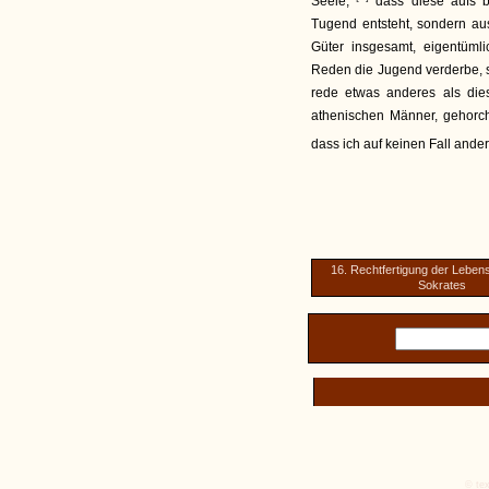
Seele,
dass diese aufs b
Tugend entsteht, sondern a
Güter insgesamt, eigentüml
Reden die Jugend verderbe, s
rede etwas anderes als die
athenischen Männer, gehorch
dass ich auf keinen Fall ande
16. Rechtfertigung der Leben
Sokrates
© tex