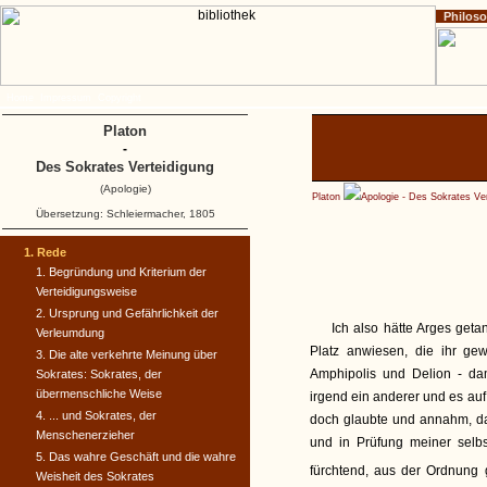
Philos
Home
Impressum
Copyright
Platon
-
Des Sokrates Verteidigung
(Apologie)
Platon
Apologie - Des Sokrates Ve
Übersetzung: Schleiermacher, 1805
1. Rede
1. Begründung und Kriterium der
Verteidigungsweise
2. Ursprung und Gefährlichkeit der
Ich also hätte Arges getan
Verleumdung
Platz anwiesen, die ihr gew
3. Die alte verkehrte Meinung über
Amphipolis und Delion - da
Sokrates: Sokrates, der
übermenschliche Weise
irgend ein anderer und es auf
4. ... und Sokrates, der
doch glaubte und annahm, da
Menschenerzieher
und in Prüfung meiner selb
5. Das wahre Geschäft und die wahre
fürchtend, aus der Ordnung
Weisheit des Sokrates