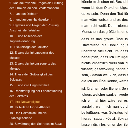
könnte mich einer mit Recht hi
6. Das sokratische Fragen als Prüfung
wenn ich dem Orakel unfolgs
des Orakels an den Staatsmännern
es zu sein. Denn den Tod für
7. ... an den Dichtern
8. ... und an den Handwerkern
man wäre weise, und es doch
9. Ergebnis und Folgen der Prüfung:
man nicht weiß. Denn niemand
Anschein der Weisheit
Menschen das größte ist unter
10. ... und Anschein der
dass er das größte Übel is
Jugendverführung
Unverstand, die Einbildung, 
11. Die Anklage des Meletos
übertreffe vielleicht um da
12. Erweis der Inkompetenz des
behaupten, dass ich um irge
Meletos
nichts ordentlich weiß von 
13. Erweis der Inkonsequenz des
Meletos
wissen; gesetzwidrig hande
14. These der Gottlosigkeit des
sein, - davon weiß ich, dass 
Sokrates
die ich als Übel kenne, werde
15. ... und ihre Ungereimtheit
ist, fürchten oder fliehen. So
16. Rechtfertigung der Lebensführung
folgen, welcher sagt, entwede
des Sokrates
ich einmal hier wäre, sei e
17. Ihre Notwendigkeit
vorstellt, wenn ich nun du
18. Ihr Nutzen für die Athener
befleißigen, was Sokrates l
19. Das Daimonion und die
Staatsgeschäfte
hierauf sagtet: »Jetzt, Sokr
20. Bewährung des Sokrates im Staat
lassen dich los unter der B