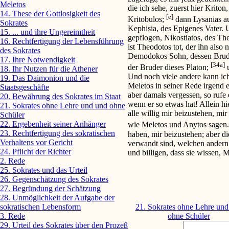
Meletos
die ich sehe, zuerst hier Krito
14. These der Gottlosigkeit des
[e]
Kritobulos;
dann Lysanias au
Sokrates
Kephisia, des Epigenes Vater.
15. ... und ihre Ungereimtheit
gepflogen, Nikostiatos, des T
16. Rechtfertigung der Lebensführung
ist Theodotos tot, der ihn also
des Sokrates
Demodokos Sohn, dessen Brude
17. Ihre Notwendigkeit
[34a]
der Bruder dieses Platon;
u
18. Ihr Nutzen für die Athener
Und noch viele andere kann ic
19. Das Daimonion und die
Meletos in seiner Rede irgend 
Staatsgeschäfte
aber damals vergessen, so rufe 
20. Bewährung des Sokrates im Staat
wenn er so etwas hat! Allein hi
21. Sokrates ohne Lehre und und ohne
alle willig mir beizustehen, mi
Schüler
22. Ergebenheit seiner Anhänger
wie Meletos und Anytos sagen
23. Rechtfertigung des sokratischen
haben, mir beizustehen; aber d
Verhaltens vor Gericht
verwandt sind, welchen andern 
24. Pflicht der Richter
und billigen, dass sie wissen, M
2. Rede
25. Sokrates und das Urteil
26. Gegenschätzung des Sokrates
27. Begründung der Schätzung
28. Unmöglichkeit der Aufgabe der
21. Sokrates ohne Lehre und
sokratischen Lebensform
ohne Schüler
3. Rede
29. Urteil des Sokrates über den Prozeß