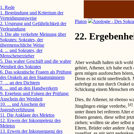
1. Rede
1. Begründung und Kriterium der
Verteidigungsweise
Platon
Apologie - Des Sokra
2. Ursprung und Gefährlichkeit der
Verleumdung
22. Ergebenhe
3. Die alte verkehrte Meinung über
Sokrates: Sokrates, der
übermenschliche Weise
4. ... und Sokrates, der
Menschenerzieher
5. Das wahre Geschäft und die wahre
Aber weshalb halten sich wohl e
Weisheit des Sokrates
gehört, Athener, ich habe euch 
6. Das sokratische Fragen als Prüfung
gern mögen ausforschen hören, 
des Orakels an den Staatsmännern
Denn es ist nicht unerfreulich.
7. ... an den Dichtern
auferlegt zu tun durch Orakel 
8. ... und an den Handwerkern
Schickung einem Menschen etwa
9. Ergebnis und Folgen der Prüfung:
Anschein der Weisheit
Dies, ihr Athener, ist ebenso w
10. ... und Anschein der
[d]
Jünglingen einige verderbe,
Jugendverführung
unter ihnen bei reiferem Alter 
11. Die Anklage des Meletos
Bösen geraten, diese selbst jet
12. Erweis der Inkompetenz des
ziehen; wollten sie aber selbs
Meletos
Eltern, Brüder oder andere An
13. Erweis der Inkonsequenz des
zugefügt, es mir jetzt gedenken