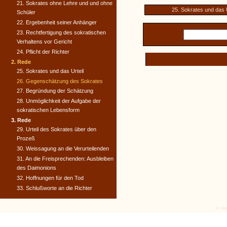
21. Sokrates ohne Lehre und und ohne
25. Sokrates und das U
Schüler
22. Ergebenheit seiner Anhänger
23. Rechtfertigung des sokratischen
Verhaltens vor Gericht
24. Pflicht der Richter
2. Rede
25. Sokrates und das Urteil
26. Gegenschätzung des Sokrates
27. Begründung der Schätzung
28. Unmöglichkeit der Aufgabe der
sokratischen Lebensform
3. Rede
29. Urteil des Sokrates über den
Prozeß
30. Weissagung an die Verurteilenden
31. An die Freisprechenden: Ausbleiben
des Daimonions
32. Hoffnungen für den Tod
33. Schlußworte an die Richter
© tex