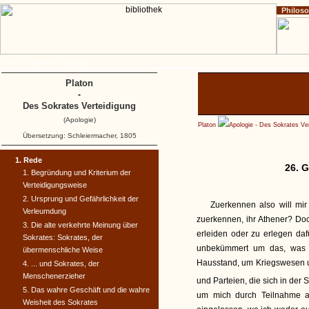
Philos
Home
Impressum
Copyright
Platon
-
Des Sokrates Verteidigung
(Apologie)
Platon
Apologie - Des Sokrates Ve
Übersetzung: Schleiermacher, 1805
1. Rede
26. 
1. Begründung und Kriterium der
Verteidigungsweise
2. Ursprung und Gefährlichkeit der
Zuerkennen also will mi
Verleumdung
zuerkennen, ihr Athener? Do
3. Die alte verkehrte Meinung über
erleiden oder zu erlegen da
Sokrates: Sokrates, der
unbekümmert um das, was 
übermenschliche Weise
Hausstand, um Kriegswesen 
4. ... und Sokrates, der
Menschenerzieher
und Parteien, die sich in der S
5. Das wahre Geschäft und die wahre
um mich durch Teilnahme an
Weisheit des Sokrates