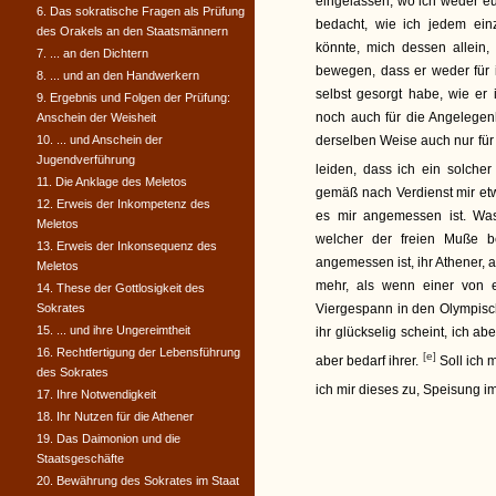
eingelassen, wo ich weder e
6. Das sokratische Fragen als Prüfung
bedacht, wie ich jedem ein
des Orakels an den Staatsmännern
könnte, mich dessen allein,
7. ... an den Dichtern
bewegen, dass er weder für 
8. ... und an den Handwerkern
selbst gesorgt habe, wie er
9. Ergebnis und Folgen der Prüfung:
noch auch für die Angelegenh
Anschein der Weisheit
10. ... und Anschein der
derselben Weise auch nur für
Jugendverführung
leiden, dass ich ein solche
11. Die Anklage des Meletos
gemäß nach Verdienst mir etw
12. Erweis der Inkompetenz des
es mir angemessen ist. Wa
Meletos
welcher der freien Muße 
13. Erweis der Inkonsequenz des
angemessen ist, ihr Athener, 
Meletos
mehr, als wenn einer von
14. These der Gottlosigkeit des
Sokrates
Viergespann in den Olympisch
15. ... und ihre Ungereimtheit
ihr glückselig scheint, ich ab
16. Rechtfertigung der Lebensführung
[e]
aber bedarf ihrer.
Soll ich 
des Sokrates
ich mir dieses zu, Speisung i
17. Ihre Notwendigkeit
18. Ihr Nutzen für die Athener
19. Das Daimonion und die
Staatsgeschäfte
20. Bewährung des Sokrates im Staat