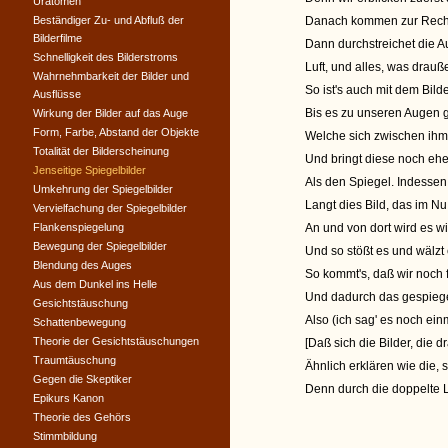
Uratomen
Beständiger Zu- und Abfluß der
Danach kommen zur Rechte
Bilderfilme
Dann durchstreichet die A
Schnelligkeit des Bilderstroms
Luft, und alles, was drauße
Wahrnehmbarkeit der Bilder und
So ist's auch mit dem Bild
Ausflüsse
Bis es zu unseren Augen ge
Wirkung der Bilder auf das Auge
Form, Farbe, Abstand der Objekte
Welche sich zwischen ihm 
Totalität der Bilderscheinung
Und bringt diese noch eh
Jenseitige Spiegelbilder
Als den Spiegel. Indessen,
Umkehrung der Spiegelbilder
Langt dies Bild, das im N
Vervielfachung der Spiegelbilder
Flankenspiegelung
An und von dort wird es w
Bewegung der Spiegelbilder
Und so stößt es und wälzt 
Blendung des Auges
So kommt's, daß wir noch f
Aus dem Dunkel ins Helle
Und dadurch das gespiegelt
Gesichtstäuschung
Also (ich sag' es noch ein
Schattenbewegung
Theorie der Gesichtstäuschungen
[Daß sich die Bilder, die 
Traumtäuschung
Ähnlich erklären wie die, 
Gegen die Skeptiker
Denn durch die doppelte L
Epikurs Kanon
Theorie des Gehörs
Stimmbildung