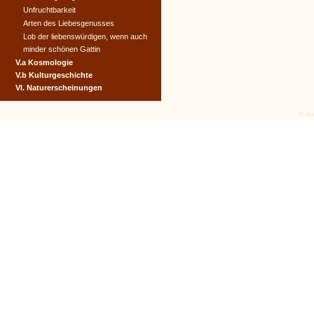
Unfruchtbarkeit
Arten des Liebesgenusses
Lob der liebenswürdigen, wenn auch
minder schönen Gattin
V.a Kosmologie
V.b Kulturgeschichte
VI. Naturerscheinungen
© tex