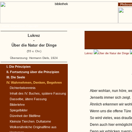
Philos
Home
Impressum
Copyright
Lukrez
-
Über die Natur der Dinge
(55 v. Chr.)
Lukrez
Über die Natur der Dinge
Übersetzung: Hermann Diels, 1924
I. Die Prinzipien
II. Fortsetzung über die Prinzipien
III. Die Seele
IV. Wahrnehmen, Denken, Begehren
Dichterbekenntnis
Aber wohlan, nun höre, w
Inhalt des IV. Buches, spätere Fassung
Jenseits immer sich zeigt.
Dasselbe, ältere Fassung
Ähnlich erkennen wir wohl,
Bilderlehre
Spiegelbilder
Wenn uns die offene Türe
Dünnheit der Bildfilme
So wird vieles, was drauß
Kleinste Tierchen. Duftatome
Denn auch hier ermöglicht
Wolkenähnliche Originalfilme aus
Denn wir erblicken zuerst d