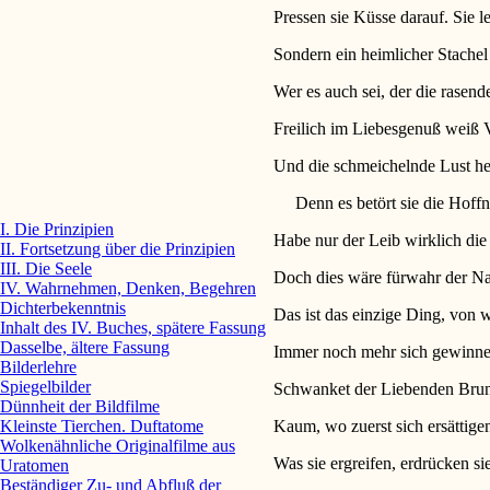
Pressen sie Küsse darauf. Sie le
Sondern ein heimlicher Stachel
Wer es auch sei, der die rasen
Freilich im Liebesgenuß weiß V
Und die schmeichelnde Lust hem
Denn es betört sie die Hoffn
I. Die Prinzipien
Habe nur der Leib wirklich die
II. Fortsetzung über die Prinzipien
III. Die Seele
Doch dies wäre fürwahr der N
IV. Wahrnehmen, Denken, Begehren
Dichterbekenntnis
Das ist das einzige Ding, von 
Inhalt des IV. Buches, spätere Fassung
Dasselbe, ältere Fassung
Immer noch mehr sich gewinne
Bilderlehre
Spiegelbilder
Schwanket der Liebenden Brunst
Dünnheit der Bildfilme
Kaum, wo zuerst sich ersättige
Kleinste Tierchen. Duftatome
Wolkenähnliche Originalfilme aus
Was sie ergreifen, erdrücken si
Uratomen
Beständiger Zu- und Abfluß der