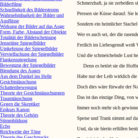
Schmerzhaft, ja sie zerbeißen s
Bilderfilme
Schnelligkeit des Bilderstroms
Pressen sie Küsse darauf. Sie le
Wahrnehmbarkeit der Bilder und
Ausflüsse
Sondern ein heimlicher Stachel
Wirkung der Bilder auf das Auge
Form, Farbe, Abstand der Objekte
Wer es auch sei, der die rasen
Totalität der Bilderscheinung
Jenseitige Spiegelbilder
Freilich im Liebesgenuß weiß V
Umkehrung der Spiegelbilder
Vervielfachung der Spiegelbilder
Und die schmeichelnde Lust hem
Flankenspiegelung
Bewegung der Spiegelbilder
Denn es betört sie die Hoffn
Blendung des Auges
Habe nur der Leib wirklich die
Aus dem Dunkel ins Helle
Gesichtstäuschung
Doch dies wäre fürwahr der N
Schattenbewegung
Theorie der Gesichtstäuschungen
Das ist das einzige Ding, von 
Traumtäuschung
Gegen die Skeptiker
Immer noch mehr sich gewinnen
Epikurs Kanon
Theorie des Gehörs
Speise und Trank nimmt auf da
Stimmbildung
Echo
Und, da sie hierin erfüllen be
Reichweite der Töne
Theorie des Geschmacks