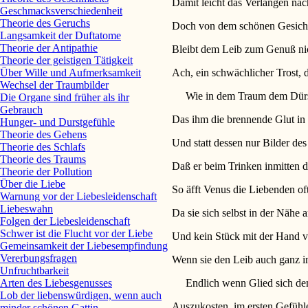
Damit leicht das Verlangen nac
Geschmacksverschiedenheit
Theorie des Geruchs
Doch von dem schönen Gesicht
Langsamkeit der Duftatome
Theorie der Antipathie
Bleibt dem Leib zum Genuß nicht
Theorie der geistigen Tätigkeit
Ach, ein schwächlicher Trost, 
Über Wille und Aufmerksamkeit
Wechsel der Traumbilder
Wie in dem Traum dem Dürsten
Die Organe sind früher als ihr
Gebrauch
Das ihm die brennende Glut in
Hunger- und Durstgefühle
Theorie des Gehens
Und statt dessen nur Bilder de
Theorie des Schlafs
Theorie des Traums
Daß er beim Trinken inmitten d
Theorie der Pollution
Über die Liebe
So äfft Venus die Liebenden oft
Warnung vor der Liebesleidenschaft
Liebeswahn
Da sie sich selbst in der Nähe 
Folgen der Liebesleidenschaft
Schwer ist die Flucht vor der Liebe
Und kein Stück mit der Hand v
Gemeinsamkeit der Liebesempfindung
Vererbungsfragen
Wenn sie den Leib auch ganz i
Unfruchtbarkeit
Endlich wenn Glied sich dem 
Arten des Liebesgenusses
Lob der liebenswürdigen, wenn auch
Auszukosten, im ersten Gefü
minder schönen Gattin