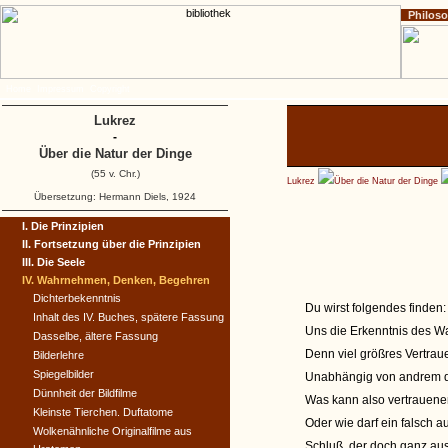
Philos
Home
Impressum
Copyright
Lukrez
-
Über die Natur der Dinge
(55 v. Chr.)
Lukrez
Über die Natur der Dinge
Übersetzung: Hermann Diels, 1924
I. Die Prinzipien
II. Fortsetzung über die Prinzipien
III. Die Seele
IV. Wahrnehmen, Denken, Begehren
Dichterbekenntnis
Du wirst folgendes finden:
Inhalt des IV. Buches, spätere Fassung
Uns die Erkenntnis des Wa
Dasselbe, ältere Fassung
Denn viel größres Vertra
Bilderlehre
Spiegelbilder
Unabhängig von andrem den
Dünnheit der Bildfilme
Was kann also vertrauene
Kleinste Tierchen. Duftatome
Oder wie darf ein falsch
Wolkenähnliche Originalfilme aus
Schluß, der doch ganz aus