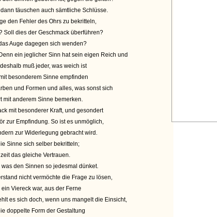
, dann täuschen auch sämtliche Schlüsse.
den Fehler des Ohrs zu bekritteln,
? Soll dies der Geschmack überführen?
, das Auge dagegen sich wenden?
. Denn ein jeglicher Sinn hat sein eigen Reich und
deshalb muß jeder, was weich ist
 mit besonderem Sinne empfinden
rben und Formen und alles, was sonst sich
rt mit anderem Sinne bemerken.
ck mit besonderer Kraft, und gesondert
zur Empfindung. So ist es unmöglich,
ndern zur Widerlegung gebracht wird.
 Sinne sich selber bekritteln;
lzeit das gleiche Vertrauen.
r, was den Sinnen so jedesmal dünket.
tand nicht vermöchte die Frage zu lösen,
ein Viereck war, aus der Ferne
hlt es sich doch, wenn uns mangelt die Einsicht,
die doppelte Form der Gestaltung