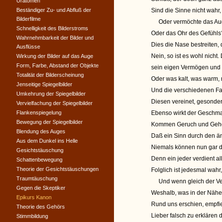
Uratomen
Beständiger Zu- und Abfluß der
Sind die Sinne nicht wahr
Bilderfilme
Oder vermöchte das Auge 
Schnelligkeit des Bilderstroms
Oder das Ohr des Gefühls
Wahrnehmbarkeit der Bilder und
Dies die Nase bestreiten
Ausflüsse
Nein, so ist es wohl nicht
Wirkung der Bilder auf das Auge
Form, Farbe, Abstand der Objekte
sein eigen Vermögen und 
Totalität der Bilderscheinung
Oder was kalt, was warm,
Jenseitige Spiegelbilder
Und die verschiedenen Fa
Umkehrung der Spiegelbilder
Diesen vereinet, gesonde
Vervielfachung der Spiegelbilder
Flankenspiegelung
Ebenso wirkt der Geschma
Bewegung der Spiegelbilder
Kommen Geruch und Gehör 
Blendung des Auges
Daß ein Sinn durch den ä
Aus dem Dunkel ins Helle
Niemals können nun gar die
Gesichtstäuschung
Denn ein jeder verdient al
Schattenbewegung
Theorie der Gesichtstäuschungen
Folglich ist jedesmal wah
Traumtäuschung
Und wenn gleich der Vers
Gegen die Skeptiker
Weshalb, was in der Nähe 
Epikurs Kanon
Rund uns erschien, empfie
Theorie des Gehörs
Lieber falsch zu erklären 
Stimmbildung