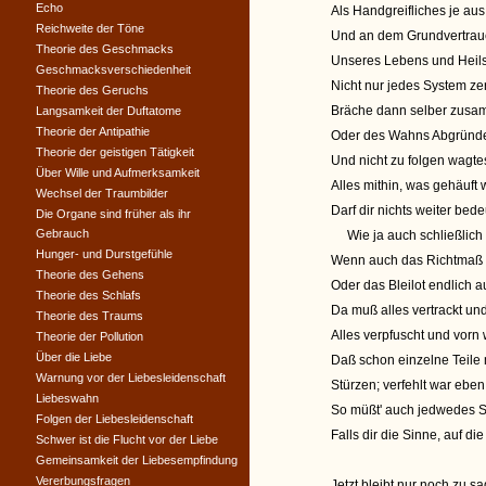
Echo
Als Handgreifliches je au
Reichweite der Töne
Und an dem Grundvertraue
Theorie des Geschmacks
Unseres Lebens und Heil
Geschmacksverschiedenheit
Nicht nur jedes System zer
Theorie des Geruchs
Bräche dann selber zusamm
Langsamkeit der Duftatome
Theorie der Antipathie
Oder des Wahns Abgründe 
Theorie der geistigen Tätigkeit
Und nicht zu folgen wagt
Über Wille und Aufmerksamkeit
Alles mithin, was gehäuft 
Wechsel der Traumbilder
Darf dir nichts weiter bed
Die Organe sind früher als ihr
Gebrauch
Wie ja auch schließlich 
Hunger- und Durstgefühle
Wenn auch das Richtmaß fa
Theorie des Gehens
Oder das Bleilot endlich 
Theorie des Schlafs
Da muß alles vertrackt u
Theorie des Traums
Alles verpfuscht und vorn
Theorie der Pollution
Über die Liebe
Daß schon einzelne Teile m
Warnung vor der Liebesleidenschaft
Stürzen; verfehlt war eb
Liebeswahn
So müßt' auch jedwedes Sy
Folgen der Liebesleidenschaft
Falls dir die Sinne, auf die
Schwer ist die Flucht vor der Liebe
Gemeinsamkeit der Liebesempfindung
Vererbungsfragen
Jetzt bleibt nur noch zu s