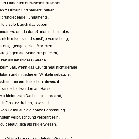
s der Hand sich entwischen zu lassen
n zu rütteln und niederzureißen
s grundlegende Fundamente.
fiele sofort, auch das Leben
en, wofern du den Sinnen nicht trautest,
nicht miedest und sonst'ge Versuchung,
est entgegengesetzten Maximen.
wird, gegen die Sinne zu sprechen,
euten als inhaltloses Gerede.
beim Bau, wenn das Grundlineal nicht gerade,
lsch und mit schiefen Winkeln gebaut ist
auch nur um ein Tüttelchen abweicht,
nd windschief werden am Hause,
 wie hinten zum Dache nicht passend,
it Einsturz drohen, ja wirklich
en von Grund aus die ganze Berechnung.
stem verpfuscht und verkehrt sein,
 du gebaut, sich als irrig erwiesen.
agen (das ist kein schwindelnder Weg mehr),