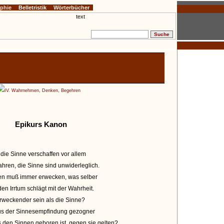
ophie
Belletristik
Wörterbücher
IV. Wahrnehmen, Denken, Begehren
Epikurs Kanon
 die Sinne verschaffen vor allem
hren, die Sinne sind unwiderleglich.
uen muß immer erwecken, was selber
 Irrtum schlägt mit der Wahrheit.
rweckender sein als die Sinne?
 aus der Sinnesempfindung gezogner
 den Sinnen geboren ist, gegen sie gelten?