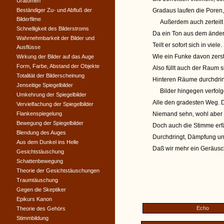
Uratomen
Beständiger Zu- und Abfluß der
Gradaus laufen die Poren,
Bilderfilme
Außerdem auch zerteilt si
Schnelligkeit des Bilderstroms
Da ein Ton aus dem ändern 
Wahrnehmbarkeit der Bilder und
Teilt er sofort sich in vi
Ausflüsse
Wie ein Funke davon zerst
Wirkung der Bilder auf das Auge
Form, Farbe, Abstand der Objekte
Also füllt auch der Raum s
Totalität der Bilderscheinung
Hinteren Räume durchdrin
Jenseitige Spiegelbilder
Bilder hingegen verfolgen
Umkehrung der Spiegelbilder
Alle den gradesten Weg.
Vervielfachung der Spiegelbilder
Flankenspiegelung
Niemand sehn, wohl aber
Bewegung der Spiegelbilder
Doch auch die Stimme erf
Blendung des Auges
Durchdringt, Dämpfung un
Aus dem Dunkel ins Helle
Daß wir mehr ein Geräusc
Gesichtstäuschung
Schattenbewegung
Theorie der Gesichtstäuschungen
Traumtäuschung
Gegen die Skeptiker
Epikurs Kanon
Echo
Theorie des Gehörs
Stimmbildung