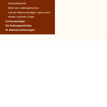
Unfruchtbarkeit
Arten des Liebesgenusses
Lob der liebenswürdigen, wenn auch
minder schönen Gattin
V.a Kosmologie
V.b Kulturgeschichte
VI. Naturerscheinungen
© tex