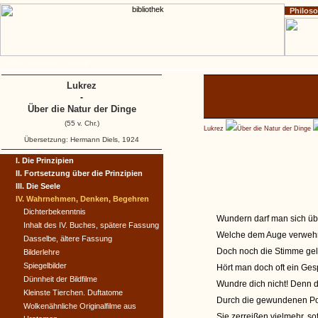
Philos
Home
Impressum
Copyright
Lukrez
-
Über die Natur der Dinge
(55 v. Chr.)
Lukrez
Über die Natur der Dinge
Übersetzung: Hermann Diels, 1924
I. Die Prinzipien
II. Fortsetzung über die Prinzipien
III. Die Seele
IV. Wahrnehmen, Denken, Begehren
Dichterbekenntnis
Wundern darf man sich übr
Inhalt des IV. Buches, spätere Fassung
Welche dem Auge verwehr
Dasselbe, ältere Fassung
Doch noch die Stimme gel
Bilderlehre
Spiegelbilder
Hört man doch oft ein Ges
Dünnheit der Bildfilme
Wundre dich nicht! Denn d
Kleinste Tierchen. Duftatome
Durch die gewundenen Po
Wolkenähnliche Originalfilme aus
Sie zerreißen vielmehr, so