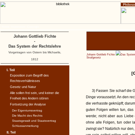
Philos
Home
Impressum
Copyright
Johann Gottlieb Fichte
-
Das System der Rechtslehre
Vorgetragen von Ostern bis Michaelis,
Johann Gottlieb Fichte
Das System
Strafgesetz
1812
I. Teil
[
Exposition zum Begriff des
Rechtsverhältnisses
Gesetz und Natur
3) Fassen Sie scharf die 
Alle sollen frei sein, und keiner die
Dinge voraussetzt. An den rec
Freiheit des Andern stören
die verhasste geknüpft; darum
Fortsetzung der Analyse
guten Folgen willen tun, das
Der Eigentumsvertrag
Die Macht des Rechts
werde; nicht aber aus Liebe
Staatsgewalt und Staatsvertrag
ohne alle Folgen, tun oder l
Schlussanmerkung
zwingt sie? Natürlich nur den,
II. Teil