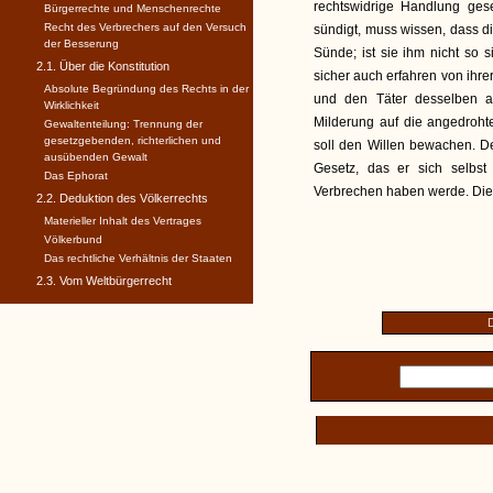
rechtswidrige Handlung ges
Bürgerrechte und Menschenrechte
Recht des Verbrechers auf den Versuch
sündigt, muss wissen, dass die
der Besserung
Sünde; ist sie ihm nicht so 
2.1. Über die Konstitution
sicher auch erfahren von ihre
Absolute Begründung des Rechts in der
und den Täter desselben a
Wirklichkeit
Milderung auf die angedroht
Gewaltenteilung: Trennung der
gesetzgebenden, richterlichen und
soll den Willen bewachen. D
ausübenden Gewalt
Gesetz, das er sich selbs
Das Ephorat
Verbrechen haben werde. Dies
2.2. Deduktion des Völkerrechts
Materieller Inhalt des Vertrages
Völkerbund
Das rechtliche Verhältnis der Staaten
2.3. Vom Weltbürgerrecht
D