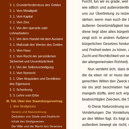
Furcht, tun wir es grade, wei
3. 1. Grunderfordernisse des Geldes
wie sittlich und außerordentl
3. 1. Vom Metallgeld
uns zur Übertretung zu reize
3. 1. Vom Kapital
stehen, wenn man euch die Lu
3. 1. Vom Zins
äußeren Gesetzmäßigkeit kann
3. 1. Von den operariis oder
diese liegt über alles bürge
Lohnarbeitern
zeigt sich in andren Äußeru
3. 1. Von dem Handel mit dem Ausland
bürgerlichen Gesetzes hindurch
3. 1. Maßstab des Wertes des Geldes
und Freiheit reden zu hören,
3. 1. Vom Haus
Zucht und Rechtlichkeit von s
3. 1. Vom Recht der persönlichen
Sicherheit und Unverletzlichkeit
der allergemeinsten Rohheit).
3. 1. Von der Selbstverteidigung
Nun versteht sich, dass 
3. 1. Vom Notrecht
die da eben ist: er muss da
3. 1. Über Akquisition und Dereliktion
gerechten Willen den Zweck si
des Eigentums
sie bis jetzt beschrieben 
3. 2. Schenkung
mangeln dürfte, wird sich er
3. 3. Lehre vom Erbe
beabsichtigten Zweckes, die St
III. Teil. Über den Staatsbürgervertrag
1. Vom Strafgesetz
4) Diese Naturordnung so
Gesetz und Naturordnung
Vorstellungen. Die Vorstellu
Deduktion von Strafe und Strafrecht
an den Willen fügt. Es folgt
Inhalt des Strafgesetzes
außerdem bewegt sie nicht; 
Der Wille und die Macht des Gesetzes