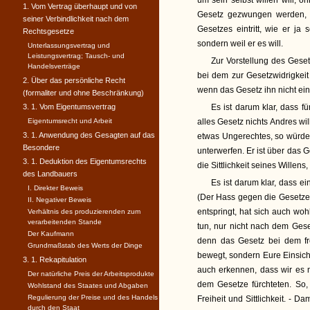
um sein selbst willen will, o
1. Vom Vertrag überhaupt und von
Gesetz gezwungen werden, 
seiner Verbindlichkeit nach dem
Gesetzes eintritt, wie er ja
Rechtsgesetze
sondern weil er es will.
Unterlassungsvertrag und
Leistungsvertrag; Tausch- und
Zur Vorstellung des Ges
Handelsverträge
bei dem zur Gesetzwidrigkeit
2. Über das persönliche Recht
wenn das Gesetz ihn nicht ein
(formaliter und ohne Beschränkung)
3. 1. Vom Eigentumsvertrag
Es ist darum klar, dass f
Eigentumsrecht und Arbeit
alles Gesetz nichts Andres wil
3. 1. Anwendung des Gesagten auf das
etwas Ungerechtes, so würde 
Besondere
unterwerfen. Er ist über das 
3. 1. Deduktion des Eigentumsrechts
die Sittlichkeit seines Willens
des Landbauers
Es ist darum klar, dass ein
I. Direkter Beweis
(Der Hass gegen die Gesetze
II. Negativer Beweis
entspringt, hat sich auch wo
Verhältnis des produzierenden zum
verarbeitenden Stande
tun, nur nicht nach dem Gese
Der Kaufmann
denn das Gesetz bei dem f
Grundmaßstab des Werts der Dinge
bewegt, sondern Eure Einsicht 
3. 1. Rekapitulation
auch erkennen, dass wir es m
Der natürliche Preis der Arbeitsprodukte
dem Gesetze fürchteten. So, 
Wohlstand des Staates und Abgaben
Regulierung der Preise und des Handels
Freiheit und Sittlichkeit. - D
durch den Staat