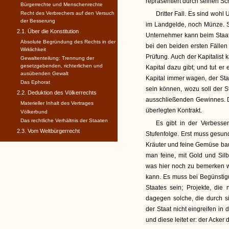
repräsentiert durch seinen Sch
Bürgerrechte und Menschenrechte
Recht des Verbrechers auf den Versuch
Dritter Fall. Es sind wohl
der Besserung
im Landgelde, noch Münze. So
2.1. Über die Konstitution
Unternehmer kann beim Staat
Absolute Begründung des Rechts in der
bei den beiden ersten Fällen
Wirklichkeit
Prüfung. Auch der Kapitalist
Gewaltenteilung: Trennung der
gesetzgebenden, richterlichen und
Kapital dazu gibt; und tut er
ausübenden Gewalt
Kapital immer wagen, der St
Das Ephorat
sein können, wozu soll der 
2.2. Deduktion des Völkerrechts
ausschließenden Gewinnes. D
Materieller Inhalt des Vertrages
überlegten Kontrakt.
Völkerbund
Das rechtliche Verhältnis der Staaten
Es gibt in der Verbesse
2.3. Vom Weltbürgerrecht
Stufenfolge. Erst muss gesu
Kräuter und feine Gemüse baut
man feine, mit Gold und Silbe
was hier noch zu bemerken w
kann. Es muss bei Begünstig
Staates sein; Projekte, die
dagegen solche, die durch s
der Staat nicht eingreifen in 
und diese leitet er: der Acker