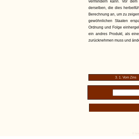
vermindern kann. Vor dem 
derselben, die dies herbeifü
Berechnung an, um zu zeigen,
gewöhnlichen Staaten ersp
Ordnung und Folge einhergeht,
ein andres Produkt, als ein
zurücknehmen muss und ändern
3. 1. Vom Zins
© tex