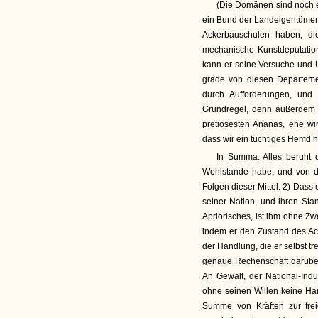
(Die Domänen sind noch e
ein Bund der Landeigentümer,
Ackerbauschulen haben, die
mechanische Kunstdeputation
kann er seine Versuche und 
grade von diesen Departeme
durch Aufforderungen, und 
Grundregel, denn außerdem 
pretiösesten Ananas, ehe wir
dass wir ein tüchtiges Hemd h
In Summa: Alles beruht d
Wohlstande habe, und von d
Folgen dieser Mittel. 2) Dass
seiner Nation, und ihren Sta
Apriorisches, ist ihm ohne Zw
indem er den Zustand des Ac
der Handlung, die er selbst tre
genaue Rechenschaft darübe
An Gewalt, der National-Indu
ohne seinen Willen keine Han
Summe von Kräften zur frei