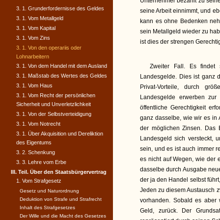
Unternehmer bezahlt zu seiner
3. 1. Grunderfordernisse des Geldes
seine Arbeit einnimmt, und eb
3. 1. Vom Metallgeld
kann es ohne Bedenken nehm
3. 1. Vom Kapital
sein Metallgeld wieder zu ha
3. 1. Vom Zins
ist dies der strengen Gerecht
3. 1. Von den operariis oder
Lohnarbeitern
3. 1. Von dem Handel mit dem Ausland
Zweiter Fall. Es findet
3. 1. Maßstab des Wertes des Geldes
Landesgelde. Dies ist ganz
3. 1. Vom Haus
Privat-Vorteile, durch größ
3. 1. Vom Recht der persönlichen
Landesgelde erwerben zur 
Sicherheit und Unverletzlichkeit
öffentliche Gerechtigkeit er
3. 1. Von der Selbstverteidigung
ganz dasselbe, wie wir es in 
3. 1. Vom Notrecht
der möglichen Zinsen. Das 
3. 1. Über Akquisition und Dereliktion
Landesgeld sich versteckt, 
des Eigentums
sein, und es ist auch immer r
3. 2. Schenkung
es nicht auf Wegen, wie der eb
3. 3. Lehre vom Erbe
dasselbe durch Ausgabe neue
III. Teil. Über den Staatsbürgervertrag
der ja den Handel selbst führ
1. Vom Strafgesetz
Jeden zu diesem Austausch zw
Gesetz und Naturordnung
Deduktion von Strafe und Strafrecht
vorhanden. Sobald es aber w
Inhalt des Strafgesetzes
Geld, zurück. Der Grundsa
Der Wille und die Macht des Gesetzes