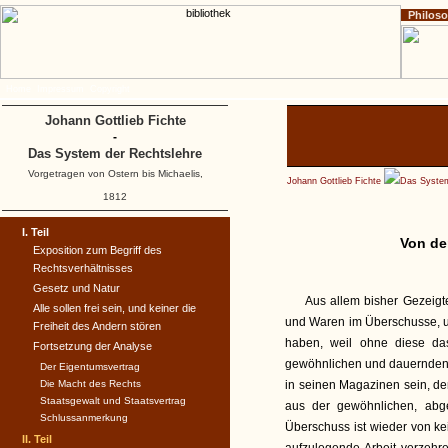
Philos
Home
Impressum
Copyright
Johann Gottlieb Fichte
-
Das System der Rechtslehre
Vorgetragen von Ostern bis Michaelis,
Johann Gottlieb Fichte
Das System
1812
I. Teil
Von de
Exposition zum Begriff des
Rechtsverhältnisses
Gesetz und Natur
Aus allem bisher Gezeigte
Alle sollen frei sein, und keiner die
und Waren im Überschusse, un
Freiheit des Andern stören
haben, weil ohne diese das
Fortsetzung der Analyse
gewöhnlichen und dauernden 
Der Eigentumsvertrag
Die Macht des Rechts
in seinen Magazinen sein, de
Staatsgewalt und Staatsvertrag
aus der gewöhnlichen, abge
Schlussanmerkung
Überschuss ist wieder von ke
II. Teil