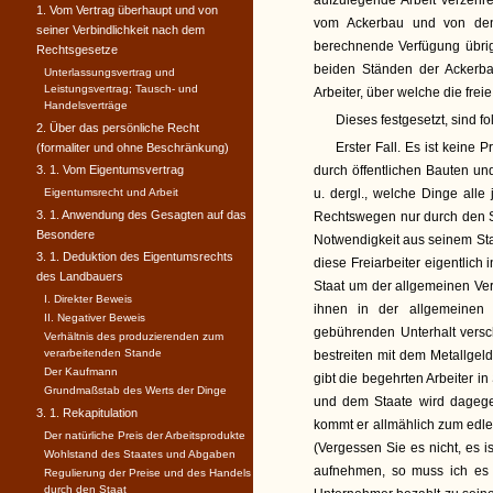
aufzulegende Arbeit verzeh
1. Vom Vertrag überhaupt und von
vom Ackerbau und von den
seiner Verbindlichkeit nach dem
berechnende Verfügung übrig 
Rechtsgesetze
beiden Ständen der Ackerba
Unterlassungsvertrag und
Leistungsvertrag; Tausch- und
Arbeiter, über welche die frei
Handelsverträge
Dieses festgesetzt, sind f
2. Über das persönliche Recht
Erster Fall. Es ist keine P
(formaliter und ohne Beschränkung)
3. 1. Vom Eigentumsvertrag
durch öffentlichen Bauten un
Eigentumsrecht und Arbeit
u. dergl., welche Dinge all
3. 1. Anwendung des Gesagten auf das
Rechtswegen nur durch den St
Besondere
Notwendigkeit aus seinem St
3. 1. Deduktion des Eigentumsrechts
diese Freiarbeiter eigentlich
des Landbauers
Staat um der allgemeinen Verb
I. Direkter Beweis
ihnen in der allgemeinen 
II. Negativer Beweis
gebührenden Unterhalt versc
Verhältnis des produzierenden zum
verarbeitenden Stande
bestreiten mit dem Metallgel
Der Kaufmann
gibt die begehrten Arbeiter in
Grundmaßstab des Werts der Dinge
und dem Staate wird dagege
3. 1. Rekapitulation
kommt er allmählich zum edlen
Der natürliche Preis der Arbeitsprodukte
(Vergessen Sie es nicht, es i
Wohlstand des Staates und Abgaben
aufnehmen, so muss ich es 
Regulierung der Preise und des Handels
durch den Staat