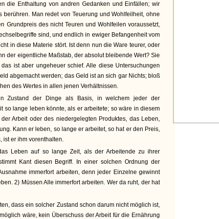
n die Enthaltung von andren Gedanken und Einfällen; wir
les berühren. Man redet von Teuerung und Wohlfeilheit, ohne
n Grundpreis des nicht Teuren und Wohlfeilen voraussetzt,
chselbegriffe sind, und endlich in ewiger Befangenheit vom
ht in diese Materie stört. Ist denn nun die Ware teurer, oder
nn der eigentliche Maßstab, der absolut bleibende Wert? Sie
 das ist aber ungeheuer schief. Alle diese Untersuchungen
ld abgemacht werden; das Geld ist an sich gar Nichts; bloß
chen des Wertes in allen jenen Verhältnissen.
n Zustand der Dinge als Basis, in welchem jeder der
t so lange leben könnte, als er arbeitete; so wäre in diesem
 der Arbeit oder des niedergelegten Produktes, das Leben,
ung. Kann er leben, so lange er arbeitet, so hat er den Preis,
st er ihm vorenthalten.
 das Leben auf so lange Zeit, als der Arbeitende zu ihrer
estimmt Kant diesen Begriff. In einer solchen Ordnung der
Ausnahme immerfort arbeiten, denn jeder Einzelne gewinnt
en. 2) Müssen Alle immerfort arbeiten. Wer da ruht, der hat
en, dass ein solcher Zustand schon darum nicht möglich ist,
 möglich wäre, kein Überschuss der Arbeit für die Ernährung