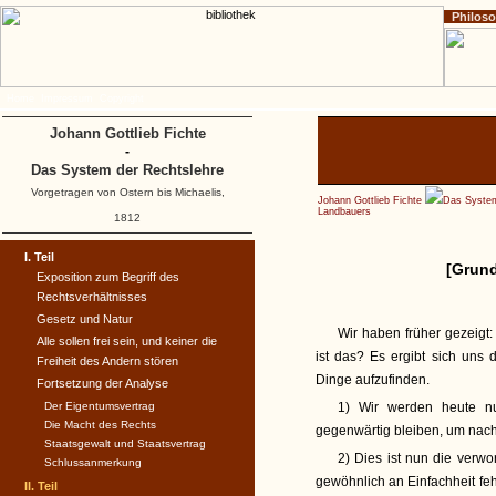
Philos
Home
Impressum
Copyright
Johann Gottlieb Fichte
-
Das System der Rechtslehre
Vorgetragen von Ostern bis Michaelis,
Johann Gottlieb Fichte
Das System
Landbauers
1812
I. Teil
[Grund
Exposition zum Begriff des
Rechtsverhältnisses
Gesetz und Natur
Wir haben früher gezeigt
Alle sollen frei sein, und keiner die
ist das? Es ergibt sich uns
Freiheit des Andern stören
Dinge aufzufinden.
Fortsetzung der Analyse
Der Eigentumsvertrag
1) Wir werden heute nu
Die Macht des Rechts
gegenwärtig bleiben, um nac
Staatsgewalt und Staatsvertrag
2) Dies ist nun die verw
Schlussanmerkung
gewöhnlich an Einfachheit fehl
II. Teil