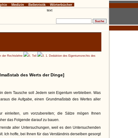
ophie
Medizin
Belletristik
Wörterbücher
 der Rechtslehre
II. Teil
3. 1. Deduktion des Eigentumsrechts des
maßstab des Werts der Dinge]
: in dem Tausche soll Jedem sein Eigentum verbleiben. Was
 daraus die Aufgabe, einen Grundmaßstab des Wertes aller
r einleiten, um vorzubereiten; die Sätze mögen Ihnen
hher das Folgende darauf zu bauen.
orrenste aller Untersuchungen, weil es den Untersuchenden
t. Ich hoffe, bei Ihnen für das Verständnis derselben gesorgt