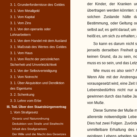
der Kinder, der Kranken u
3. 1. Grunderfordernisse des Geldes
übertragen werden könnten: s
3. 1. Vom Metallgeld
solchen Zustande hätte d
3. 1. Vom Kapital
3. 1. Vom Zins
Bestimmung, oder Geltung od
3. 1. Von den operariis oder
selbst auf, es geht darauf, u
Lohnarbeitern
heißt es, um sich zu erhalten; a
3. 1. Von dem Handel mit dem Ausland
So kann es darum nicht se
3. 1. Maßstab des Wertes des Geldes
jenseits derselben Freiheit
3. 1. Vom Haus
keinen Grund, da zu sein, n
3. 1. Vom Recht der persönlichen
muss es so sein, und das Letz
Sicherheit und Unverletzlichkeit
Wie muss es also sein? A
3. 1. Von der Selbstverteidigung
3. 1. Vom Notrecht
Wenn Alle mit der Anstreng
3. 1. Über Akquisition und Dereliktion
vorausgesetzt wird, eine Zeit l
des Eigentums
Lebensbedürfnis nicht nur 
3. 2. Schenkung
gewinnen durch das halbe Jahr
3. 3. Lehre vom Erbe
von Muße.
III. Teil. Über den Staatsbürgervertrag
Diese Summe der Muße mu
1. Vom Strafgesetz
allererste notwendigste Leben
Gesetz und Naturordnung
Dies hat zwei Folgen. Zuvörde
Deduktion von Strafe und Strafrecht
Inhalt des Strafgesetzes
unmittelbare Erhaltung des 
Der Wille und die Macht des Gesetzes
geistigen Lebens arbeiten s