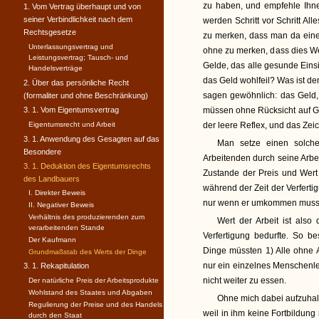
zu haben, und empfehle Ihne
1. Vom Vertrag überhaupt und von
seiner Verbindlichkeit nach dem
werden Schritt vor Schritt Al
Rechtsgesetze
zu merken, dass man da eine
Unterlassungsvertrag und
ohne zu merken, dass dies We
Leistungsvertrag; Tausch- und
Gelde, das alle gesunde Einsic
Handelsverträge
das Geld wohlfeil? Was ist de
2. Über das persönliche Recht
sagen gewöhnlich: das Geld,
(formaliter und ohne Beschränkung)
3. 1. Vom Eigentumsvertrag
müssen ohne Rücksicht auf Ge
Eigentumsrecht und Arbeit
der leere Reflex, und das Zei
3. 1. Anwendung des Gesagten auf das
Man setze einen solche
Besondere
Arbeitenden durch seine Arbei
3. 1. Deduktion des Eigentumsrechts
Zustande der Preis und Wert
des Landbauers
während der Zeit der Verfertig
I. Direkter Beweis
nur wenn er umkommen muss, i
II. Negativer Beweis
Verhältnis des produzierenden zum
Wert der Arbeit ist also
verarbeitenden Stande
Verfertigung bedurfte. So b
Der Kaufmann
Dinge müssten 1) Alle ohne 
Grundmaßstab des Werts der Dinge
nur ein einzelnes Menschenleb
3. 1. Rekapitulation
nicht weiter zu essen.
Der natürliche Preis der Arbeitsprodukte
Wohlstand des Staates und Abgaben
Ohne mich dabei aufzuhalt
Regulierung der Preise und des Handels
weil in ihm keine Fortbildung
durch den Staat