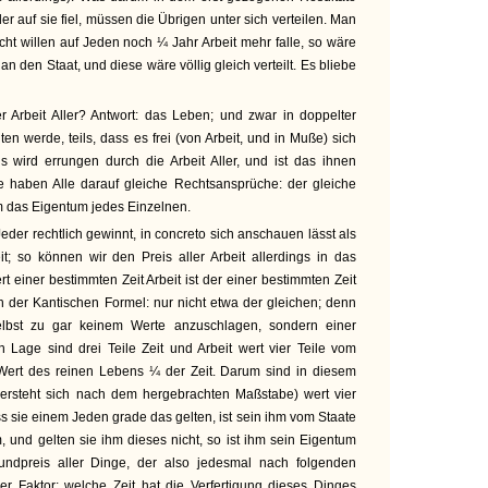
ller auf sie fiel, müssen die Übrigen unter sich verteilen. Man
cht willen auf Jeden noch ¼ Jahr Arbeit mehr falle, so wäre
an den Staat, und diese wäre völlig gleich verteilt. Es bliebe
r Arbeit Aller? Antwort: das Leben; und zwar in doppelter
lten werde, teils, dass es frei (von Arbeit, und in Muße) sich
 wird errungen durch die Arbeit Aller, und ist das ihnen
ie haben Alle darauf gleiche Rechtsansprüche: der gleiche
m das Eigentum jedes Einzelnen.
eder rechtlich gewinnt, in concreto sich anschauen lässt als
; so können wir den Preis aller Arbeit allerdings in das
 einer bestimmten Zeit Arbeit ist der einer bestimmten Zeit
h der Kantischen Formel: nur nicht etwa der gleichen; denn
bst zu gar keinem Werte anzuschlagen, sondern einer
en Lage sind drei Teile Zeit und Arbeit wert vier Teile vom
Wert des reinen Lebens ¼ der Zeit. Darum sind in diesem
(versteht sich nach dem hergebrachten Maßstabe) wert vier
 sie einem Jeden grade das gelten, ist sein ihm vom Staate
, und gelten sie ihm dieses nicht, so ist ihm sein Eigentum
ndpreis aller Dinge, der also jedesmal nach folgenden
er Faktor: welche Zeit hat die Verfertigung dieses Dinges