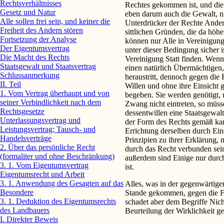
Rechtsverhältnisses
Rechtes gekommen ist, und die 
Gesetz und Natur
eben darum auch die Gewalt, ni
Alle sollen frei sein, und keiner die
Unterdrücker der Rechte Anderer
Freiheit des Andern stören
sittlichen Gründen, die da höh
Fortsetzung der Analyse
können nur Alle in Vereinigung 
Der Eigentumsvertrag
unter dieser Bedingung sicher i
Die Macht des Rechts
Vereinigung Statt finden. Wenn
Staatsgewalt und Staatsvertrag
einen natürlich Übermächtigen,
Schlussanmerkung
heraustritt, dennoch gegen die
II. Teil
Willen und ohne ihre Einsicht 
1. Vom Vertrag überhaupt und von
begeben. Sie werden genötigt, 
seiner Verbindlichkeit nach dem
Zwang nicht eintreten, so müs
Rechtsgesetze
dessentwillen eine Staatsgewal
Unterlassungsvertrag und
der Form des Rechts gemäß kann
Leistungsvertrag; Tausch- und
Errichtung derselben durch Einen
Handelsverträge
Prinzipien zu ihrer Erklärung, 
2. Über das persönliche Recht
durch das Recht verbunden sein
(formaliter und ohne Beschränkung)
außerdem sind Einige nur durc
3. 1. Vom Eigentumsvertrag
ist.
Eigentumsrecht und Arbeit
3. 1. Anwendung des Gesagten auf das
Alles, was in der gegenwärtigen
Besondere
Stande gekommen, gegen die Fo
3. 1. Deduktion des Eigentumsrechts
schadet aber dem Begriffe Nich
des Landbauers
Beurteilung der Wirklichkeit g
I. Direkter Beweis