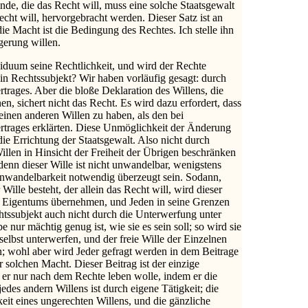
de, die das Recht will, muss eine solche Staatsgewalt
cht will, hervorgebracht werden. Dieser Satz ist an
die Macht ist die Bedingung des Rechtes. Ich stelle ihn
gerung willen.
iduum seine Rechtlichkeit, und wird der Rechte
n Rechtssubjekt? Wir haben vorläufig gesagt: durch
rages. Aber die bloße Deklaration des Willens, die
n, sichert nicht das Recht. Es wird dazu erfordert, dass
einen anderen Willen zu haben, als den bei
trages erklärten. Diese Unmöglichkeit der Änderung
 die Errichtung der Staatsgewalt. Also nicht durch
illen in Hinsicht der Freiheit der Übrigen beschränken
denn dieser Wille ist nicht unwandelbar, wenigstens
Unwandelbarkeit notwendig überzeugt sein. Sodann,
ille besteht, der allein das Recht will, wird dieser
es Eigentums übernehmen, und Jeden in seine Grenzen
chtssubjekt auch nicht durch die Unterwerfung unter
 nur mächtig genug ist, wie sie es sein soll; so wird sie
elbst unterwerfen, und der freie Wille der Einzelnen
n; wohl aber wird Jeder gefragt werden in dem Beitrage
r solchen Macht. Dieser Beitrag ist der einzige
 er nur nach dem Rechte leben wolle, indem er die
edes andern Willens ist durch eigene Tätigkeit; die
eit eines ungerechten Willens, und die gänzliche