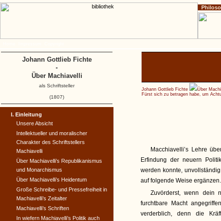
Philos
Home
Impressum
Copyright
Johann Gottlieb Fichte
-
Über Machiavelli
als Schriftsteller
Johann Gottlieb Fichte
Über Machi
Fürst sich zu betragen habe, um Acht
(1807)
I. Einleitung
Unsere Absicht
Intellektueller und moralischer
Charakter des Schriftstellers
Macchiavelli’s Lehre übe
Machiavelli
Erfindung der neuern Politi
Über Machiavelli’s Republikanismus
und Monarchismus
werden konnte, unvollständig
Über Machiavelli’s Heidentum
auf folgende Weise ergänzen
Große Schreibe- und Pressefreiheit in
Zuvörderst, wenn dein 
Machiavelli’s Zeitalter
furchtbare Macht angegriffe
Machiavelli’s Schriften
verderblich, denn die Krä
In wiefern Machiavelli’s Politik auch