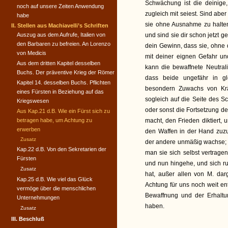
Schwächung ist die deinige,
noch auf unsere Zeiten Anwendung
zugleich mit seiest. Sind ab
habe
sie ohne Ausnahme zu halten
II. Stellen aus Machiavelli’s Schriften
Auszug aus dem Aufrufe, Italien von
und sind sie dir schon jetzt g
den Barbaren zu befreien. An Lorenzo
dein Gewinn, dass sie, ohne 
von Medicis
mit deiner eignen Gefahr u
Aus dem dritten Kapitel desselben
kann die bewaffnete Neutral
Buchs. Der präventive Krieg der Römer
dass beide ungefähr in g
Kapitel 14. desselben Buchs. Pflichten
besondern Zuwachs von Kräft
eines Fürsten in Beziehung auf das
sogleich auf die Seite des S
Kriegswesen
oder sonst die Fortsetzung de
Aus Kap.21 d.B. Wie ein Fürst sich zu
betragen habe, um Achtung zu
macht, den Frieden diktiert, 
erwerben
den Waffen in der Hand zuz
Zusatz
der andere unmäßig wachse; 
Kap.22 d.B. Von den Sekretarien der
man sie sich selbst vertragen
Fürsten
und nun hingehe, und sich ru
Zusatz
hat, außer allen von M. dar
Kap.25 d.B. Wie viel das Glück
Achtung für uns noch weit en
vermöge über die menschlichen
Bewaffnung und der Erhaltu
Unternehmungen
haben.
Zusatz
III. Beschluß