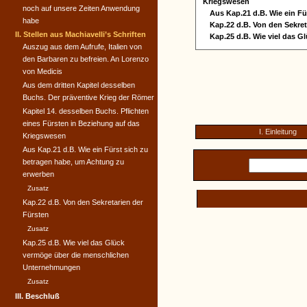
Kriegswesen
noch auf unsere Zeiten Anwendung
Aus Kap.21 d.B. Wie ein F
habe
Kap.22 d.B. Von den Sekret
II. Stellen aus Machiavelli’s Schriften
Kap.25 d.B. Wie viel das
Auszug aus dem Aufrufe, Italien von
den Barbaren zu befreien. An Lorenzo
von Medicis
Aus dem dritten Kapitel desselben
Buchs. Der präventive Krieg der Römer
Kapitel 14. desselben Buchs. Pflichten
eines Fürsten in Beziehung auf das
I. Einleitung
Kriegswesen
Aus Kap.21 d.B. Wie ein Fürst sich zu
betragen habe, um Achtung zu
erwerben
Zusatz
Kap.22 d.B. Von den Sekretarien der
Fürsten
Zusatz
Kap.25 d.B. Wie viel das Glück
vermöge über die menschlichen
Unternehmungen
Zusatz
III. Beschluß