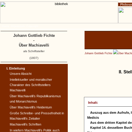
Philos
Home
Impressum
Copyright
Johann Gottlieb Fichte
-
Über Machiavelli
als Schriftsteller
Johann Gottlieb Fichte
Über Machia
(1807)
I. Einleitung
II. St
Unsere Absicht
Intellektueller und moralischer
Charakter des Schriftstellers
Machiavelli
Über Machiavelli’s Republikanismus
und Monarchismus
Inhalt:
Über Machiavelli’s Heidentum
Auszug aus dem Aufrufe, I
Große Schreibe- und Pressefreiheit in
Medicis
Machiavelli’s Zeitalter
Aus dem dritten Kapitel d
Machiavelli’s Schriften
Kapitel 14. desselben Buch
In wiefern Machiavelli’s Politik auch