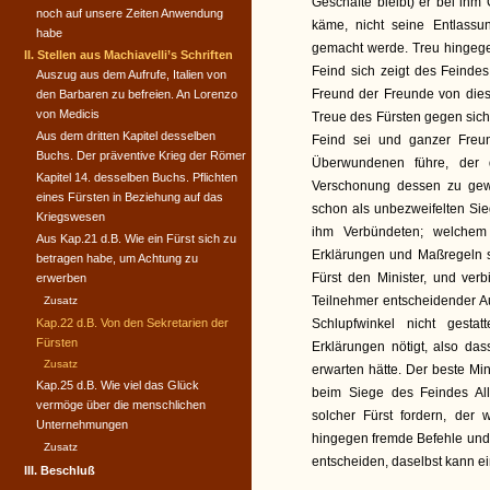
Geschäfte bleibt) er bei ihm
noch auf unsere Zeiten Anwendung
käme, nicht seine Entlassu
habe
gemacht werde. Treu hingegen
II. Stellen aus Machiavelli’s Schriften
Feind sich zeigt des Feinde
Auszug aus dem Aufrufe, Italien von
Freund der Freunde von diese
den Barbaren zu befreien. An Lorenzo
von Medicis
Treue des Fürsten gegen sich
Aus dem dritten Kapitel desselben
Feind sei und ganzer Freu
Buchs. Der präventive Krieg der Römer
Überwundenen führe, der
Kapitel 14. desselben Buchs. Pflichten
Verschonung dessen zu gewi
eines Fürsten in Beziehung auf das
schon als unbezweifelten Sie
Kriegswesen
ihm Verbündeten; welchem
Aus Kap.21 d.B. Wie ein Fürst sich zu
Erklärungen und Maßregeln se
betragen habe, um Achtung zu
Fürst den Minister, und ver
erwerben
Teilnehmer entscheidender A
Zusatz
Kap.22 d.B. Von den Sekretarien der
Schlupfwinkel nicht gest
Fürsten
Erklärungen nötigt, also da
Zusatz
erwarten hätte. Der beste Min
Kap.25 d.B. Wie viel das Glück
beim Siege des Feindes Alle
vermöge über die menschlichen
solcher Fürst fordern, der 
Unternehmungen
hingegen fremde Befehle und 
Zusatz
entscheiden, daselbst kann ei
III. Beschluß