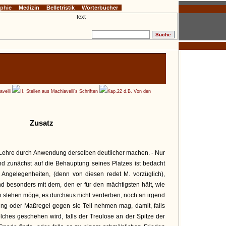
ophie
Medizin
Belletristik
Wörterbücher
avelli
II. Stellen aus Machiavelli’s Schriften
Kap.22 d.B. Von den
Zusatz
s Lehre durch Anwendung derselben deutlicher machen. - Nur
nd zunächst auf die Behauptung seines Platzes ist bedacht
n Angelegenheiten, (denn von diesen redet M. vorzüglich),
d besonders mit dem, den er für den mächtigsten hält, wie
en stehen möge, es durchaus nicht verderben, noch an irgend
ung oder Maßregel gegen sie Teil nehmen mag, damit, falls
elches geschehen wird, falls der Treulose an der Spitze der