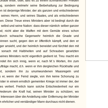
 Gnade finde, oder, falls es zu einem schmählichen Frieden
ng, sondern vielmehr seine Beibehaltung zur Bedingung
 ist derjenige Minister, der als ganzen und entschiedenen
s seines Herrn, und seines Staates, und als entschiedenen
n. Diese Treue eines Ministers aber ist bedingt durch die
 selbst und seine Nation: dass dieser nämlich selber ganzer
nd; nicht aber die Waffen mit dem Gemüte eines schon
 durch schwache Gegenwehr heimlich die Gnade und
nnen sucht, gegen den er öffentlich kämpft, und den er
ger ansieht, und der heimlich beneidet und fürchtet den mit
 sonach mit Halbheiten und auf Schrauben gesetzten
ines Ministers recht eigentlich gedient ist. Treu macht ein
bindet ihn sich innig, wenn er, nach M.’s Worten, ihn zum
ufträge macht, d.h. wenn er ihm dergleichen Rückhalte und
attet, sondern ihn zu unumwundenen Maasregeln und
ss er, wenn der Feind siegte, von ihm keine Schonung zu
ister in einem ernstlich gemeinten Kriege ist immer der, der
s verliert. Freilich kann solche Entschiedenheit nur ein
wiederum die Kraft hat, seinen Minister zu schützen; wo
Interessen über die Anstellung oder Entfernung der Minister
n ehrlicher und verständiger Mann durchaus nicht dienen.