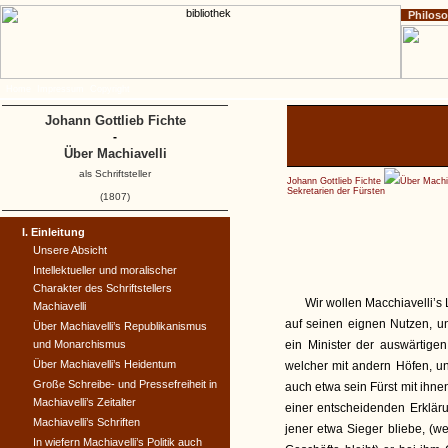
Philos
Home
Impressum
Copyright
Johann Gottlieb Fichte
-
Über Machiavelli
als Schriftsteller
Johann Gottlieb Fichte
Über Machi
Sekretarien der Fürsten
(1807)
I. Einleitung
Unsere Absicht
Intellektueller und moralischer
Charakter des Schriftstellers
Wir wollen Macchiavelli’
Machiavelli
auf seinen eignen Nutzen, u
Über Machiavelli’s Republikanismus
und Monarchismus
ein Minister der auswärtige
Über Machiavelli’s Heidentum
welcher mit andern Höfen, un
Große Schreibe- und Pressefreiheit in
auch etwa sein Fürst mit ihn
Machiavelli’s Zeitalter
einer entscheidenden Erklär
Machiavelli’s Schriften
jener etwa Sieger bliebe, (w
In wiefern Machiavelli’s Politik auch