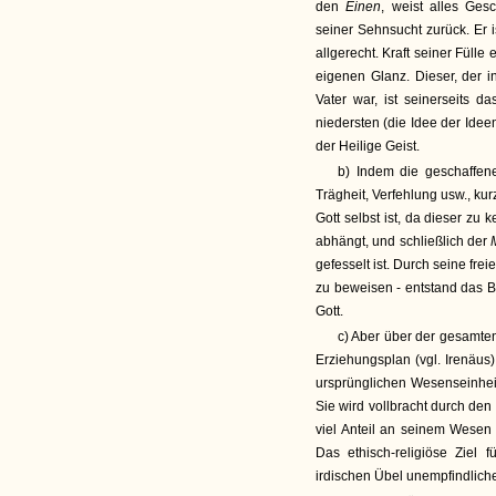
den
Einen
, weist alles Ges
seiner Sehnsucht zurück. Er i
allgerecht. Kraft seiner Füll
eigenen Glanz. Dieser, der i
Vater war, ist seinerseits 
niedersten (die Idee der Ideen
der Heilige Geist.
b) Indem die geschaffene
Trägheit, Verfehlung usw., k
Gott selbst ist, da dieser zu
abhängt, und schließlich der
gefesselt ist. Durch seine fre
zu beweisen - entstand das B
Gott.
c) Aber über der gesamten
Erziehungsplan (vgl. Irenäus),
ursprünglichen Wesenseinhei
Sie wird vollbracht durch de
viel Anteil an seinem Wesen 
Das ethisch-religiöse Ziel 
irdischen Übel unempfindliche