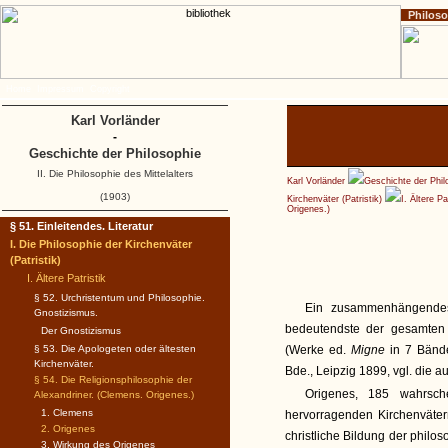
Philos
Home
Impressum
Copyright
Karl Vorländer
-
Geschichte der Philosophie
II. Die Philosophie des Mittelalters
Karl Vorländer
Geschichte der Phil
(1903)
Kirchenväter (Patristik)
I. Ältere Pa
Origenes.)
§ 51. Einleitendes. Literatur
I. Die Philosophie der Kirchenväter
(Patristik)
I. Ältere Patristik
§ 52. Urchristentum und Philosophie.
Ein zusammenhängende
Gnostizismus.
bedeutendste der gesamten P
Der Gnostizismus
§ 53. Die Apologeten oder ältesten
(Werke ed.
Migne
in 7 Bän
Kirchenväter.
Bde., Leipzig 1899, vgl. die 
§ 54. Die Religionsphilosophie der
Origenes, 185 wahrsch
Alexandriner. (Clemens. Origenes.)
1. Clemens
hervorragenden Kirchenväter
2. Origenes
christliche Bildung der philo
3. Wirkung des Origenes