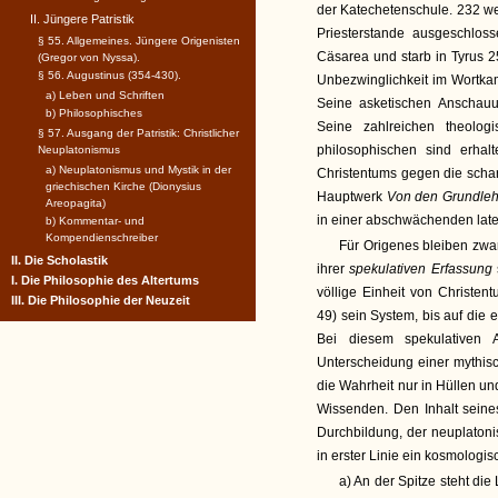
der Katechetenschule. 232 w
II. Jüngere Patristik
Priesterstande ausgeschloss
§ 55. Allgemeines. Jüngere Origenisten
Cäsarea und starb in Tyrus 
(Gregor von Nyssa).
§ 56. Augustinus (354-430).
Unbezwinglichkeit im Wortka
a) Leben und Schriften
Seine asketischen Anschauu
b) Philosophisches
Seine zahlreichen theolo
§ 57. Ausgang der Patristik: Christlicher
philosophischen sind erhal
Neuplatonismus
a) Neuplatonismus und Mystik in der
Christentums gegen die scharf
griechischen Kirche (Dionysius
Hauptwerk
Von den Grundleh
Areopagita)
in einer abschwächenden lat
b) Kommentar- und
Kompendienschreiber
Für Origenes bleiben zwa
II. Die Scholastik
ihrer
spekulativen Erfassung
I. Die Philosophie des Altertums
völlige Einheit von Christen
III. Die Philosophie der Neuzeit
49) sein System, bis auf die 
Bei diesem spekulativen 
Unterscheidung einer mythisc
die Wahrheit nur in Hüllen un
Wissenden. Den Inhalt seine
Durchbildung, der neuplatoni
in erster Linie ein kosmologis
a) An der Spitze steht di