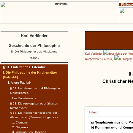
Philos
Home
Impressum
Copyright
Karl Vorländer
-
Geschichte der Philosophie
II. Die Philosophie des Mittelalters
Karl Vorländer
Geschichte der Phil
(1903)
Kirchenväter (Patristik)
II. Jüngere 
§ 51. Einleitendes. Literatur
I. Die Philosophie der Kirchenväter
§ 
(Patristik)
Christlicher 
I. Ältere Patristik
§ 52. Urchristentum und Philosophie.
Gnostizismus.
Der Gnostizismus
§ 53. Die Apologeten oder ältesten
Kirchenväter.
Inhalt:
§ 54. Die Religionsphilosophie der
Alexandriner. (Clemens. Origenes.)
a) Neuplatonismus und Mys
1. Clemens
2. Origenes
b) Kommentar- und Kompe
3. Wirkung des Origenes