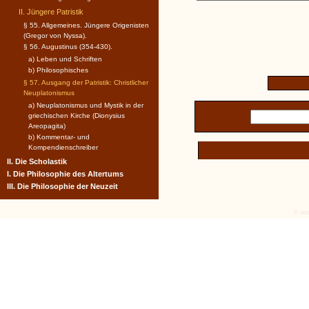
II. Jüngere Patristik
§ 55. Allgemeines. Jüngere Origenisten
(Gregor von Nyssa).
§ 56. Augustinus (354-430).
a) Leben und Schriften
b) Philosophisches
§ 57. Ausgang der Patristik: Christlicher
Neuplatonismus
a) Neuplatonismus und Mystik in der
griechischen Kirche (Dionysius
Areopagita)
b) Kommentar- und
Kompendienschreiber
II. Die Scholastik
I. Die Philosophie des Altertums
III. Die Philosophie der Neuzeit
© tex