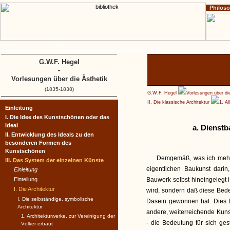
Philos
Home
Impressum
Copyright
G.W.F. Hegel
-
Vorlesungen über die Ästhetik
(1835-1838)
G.W.F. Hegel
Vorlesungen über di
II. Die klassische Architektur
1. A
Einleitung
I. Die Idee des Kunstschönen oder das
Ideal
a. Dienstb
II. Entwicklung des Ideals zu den
besonderen Formen des
Kunstschönen
Demgemäß, was ich mehrma
III. Das System der einzelnen Künste
eigentlichen Baukunst darin
Einleitung
Einteilung
Bauwerk selbst hineingelegt 
I. Die Architektur
wird, sondern daß diese Bede
I. Die selbständige, symbolische
Dasein gewonnen hat. Dies D
Architektur
andere, weiterreichende Kunst
1. Architekturwerke, zur Vereinigung der
- die Bedeutung für sich ges
Völker erbaut