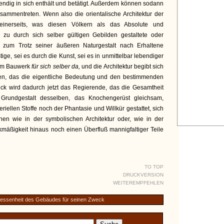
bendig in sich enthält und betätigt. Außerdem können sodann
sammentreten. Wenn also die orientalische Architektur der
r einerseits, was diesen Völkern als das Absolute und
h zu durch sich selber gültigen Gebilden gestaltete oder
 zum Trotz seiner äußeren Naturgestalt nach Erhaltene
stige, sei es durch die Kunst, sei es in unmittelbar lebendiger
em Bauwerk
für sich
selber da,
und die Architektur begibt sich
gen, das die eigentliche Bedeutung und den bestimmenden
k wird dadurch jetzt das Regierende, das die Gesamtheit
 Grundgestalt desselben, das Knochengerüst gleichsam,
ellen Stoffe noch der Phantasie und Willkür gestattet, sich
ehen wie in der symbolischen Architektur oder, wie in der
mäßigkeit hinaus noch einen Überfluß mannigfaltiger Teile
TO TOP
DRUCKVERSION
WEITEREMPFEHLEN
essenheit des Gebäudes für seinen Zweck