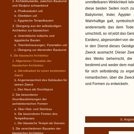
2. Architekturwerke, zwischen Baukunst
unmittelbaren Wirklichkeit le
und Skulptur schwankend
diese beiden Seiten noch zu
a. Phallussäulen usf.
Babylonier, Inder, Ägypte
b. Obelisken usf.
c. Ägyptische Tempelbauten
Wahrhaftige galt, symbolisc
3. Übergang aus der selbständigen
andererseits das dem Tode
Architektur zur klassischen
umschloß, so ist jetzt das Gei
a. Unterirdische indische und
Existenz,
abgesondert
von d
ägyptische Bauten
b. Totenbehausungen, Pyramiden usf.
in den Dienst dieses Geisti
c. Übergang zur dienenden Baukunst
Zweck ausmacht. Dieser Zwec
II. Die klassische Architektur
des Werks beherrscht, die
1. Allgemeiner Charakter der
bestimmt und weder dem materi
klassischen Architektur
a. Dienstbarkeit für einen bestimmten
für sich selbständig zu erg
Zweck
romantischen, über die Zweck
b. Angemessenheit des Gebäudes für
und Formen zu entwickeln.
seinen Zweck
c. Das Haus als Grundtypus
2. Die besonderen
Grundbestimmungen der
architektonischen Formen
a. Über Holz- und Steinbau
b. Die besonderen Formen des
Tempelhauses
b. Angem
c. Der klassische Tempel als Ganzes
3. Die verschiedenen Bauarten der
klassischen Architektur