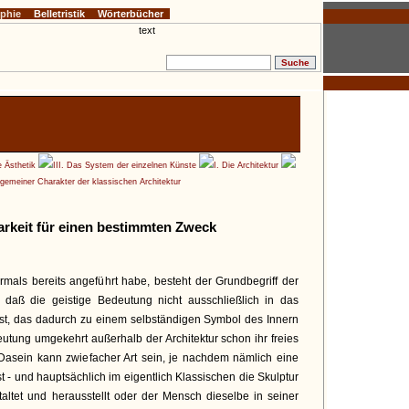
ophie
Belletristik
Wörterbücher
e Ästhetik
III. Das System der einzelnen Künste
I. Die Architektur
llgemeiner Charakter der klassischen Architektur
arkeit für einen bestimmten Zweck
ls bereits angeführt habe, besteht der Grundbegriff der
, daß die geistige Bedeutung nicht ausschließlich in das
ist, das dadurch zu einem selbständigen Symbol des Innern
utung umgekehrt außerhalb der Architektur schon ihr freies
asein kann zwiefacher Art sein, je nachdem nämlich eine
 - und hauptsächlich im eigentlich Klassischen die Skulptur
taltet und herausstellt oder der Mensch dieselbe in seiner