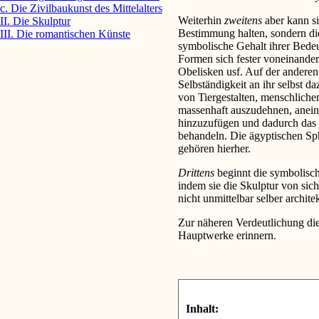
c. Die Zivilbaukunst des Mittelalters
Weiterhin
zweitens
aber kann si
II. Die Skulptur
Bestimmung halten, sondern d
III. Die romantischen Künste
symbolische Gehalt ihrer Bedeu
Formen sich fester voneinander
Obelisken usf. Auf der anderen 
Selbständigkeit an ihr selbst da
von Tiergestalten, menschliche
massenhaft auszudehnen, anei
hinzuzufügen und dadurch das S
behandeln. Die ägyptischen S
gehören hierher.
Drittens
beginnt die symbolisc
indem sie die Skulptur von sic
nicht unmittelbar selber archi
Zur näheren Verdeutlichung die
Hauptwerke erinnern.
Inhalt: