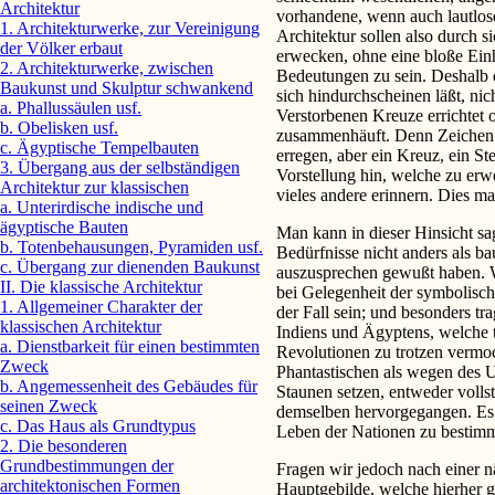
Architektur
vorhandene, wenn auch lautlose
1. Architekturwerke, zur Vereinigung
Architektur sollen also durch s
der Völker erbaut
erwecken, ohne eine bloße Einh
2. Architekturwerke, zwischen
Bedeutungen zu sein. Deshalb d
Baukunst und Skulptur schwankend
sich hindurchscheinen läßt, nic
a. Phallussäulen usf.
Verstorbenen Kreuze errichtet 
b. Obelisken usf.
zusammenhäuft. Denn Zeichen d
c. Ägyptische Tempelbauten
erregen, aber ein Kreuz, ein St
3. Übergang aus der selbständigen
Vorstellung hin, welche zu er
Architektur zur klassischen
vieles andere erinnern. Dies ma
a. Unterirdische indische und
ägyptische Bauten
Man kann in dieser Hinsicht sag
b. Totenbehausungen, Pyramiden usf.
Bedürfnisse nicht anders als b
c. Übergang zur dienenden Baukunst
auszusprechen gewußt haben. W
II. Die klassische Architektur
bei Gelegenheit der symbolisc
1. Allgemeiner Charakter der
der Fall sein; und besonders t
klassischen Architektur
Indiens und Ägyptens, welche t
a. Dienstbarkeit für einen bestimmten
Revolutionen zu trotzen vermo
Zweck
Phantastischen als wegen des
b. Angemessenheit des Gebäudes für
Staunen setzen, entweder volls
seinen Zweck
demselben hervorgegangen. Es
c. Das Haus als Grundtypus
Leben der Nationen zu bestimm
2. Die besonderen
Grundbestimmungen der
Fragen wir jedoch nach einer 
architektonischen Formen
Hauptgebilde, welche hierher ge