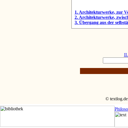
1. Architekturwerke, zur V
2. Architekturwerke, zwis
3. Übergang aus der selbst
II
© textlog.de
Philos