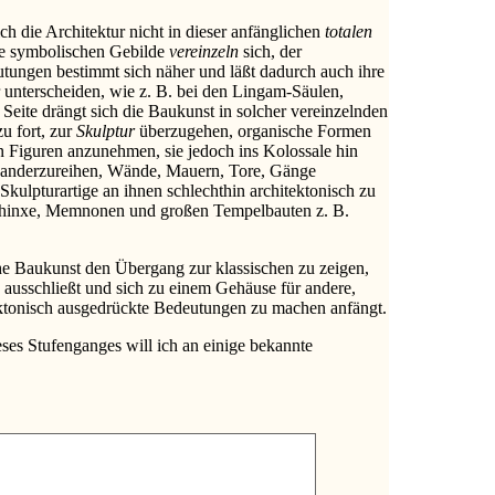
ch die Architektur nicht in dieser anfänglichen
totalen
ie symbolischen Gebilde
vereinzeln
sich, der
tungen bestimmt sich näher und läßt dadurch auch ihre
 unterscheiden, wie z. B. bei den Lingam-Säulen,
Seite drängt sich die Baukunst in solcher vereinzelnden
zu fort, zur
Skulptur
überzugehen, organische Formen
n Figuren anzunehmen, sie jedoch ins Kolossale hin
nanderzureihen, Wände, Mauern, Tore, Gänge
kulpturartige an ihnen schlechthin architektonisch zu
phinxe, Memnonen und großen Tempelbauten z. B.
he Baukunst den Übergang zur klassischen zu zeigen,
h ausschließt und sich zu einem Gehäuse für andere,
tektonisch ausgedrückte Bedeutungen zu machen anfängt.
ses Stufenganges will ich an einige bekannte