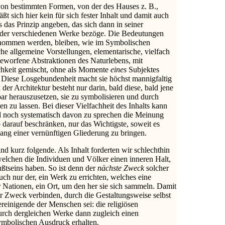
von bestimmten Formen, von der des Hauses z. B.,
t sich hier kein für sich fester Inhalt und damit auch
s das Prinzip angeben, das sich dann in seiner
 der verschiedenen Werke bezöge. Die Bedeutungen
enommen werden, bleiben, wie im Symbolischen
he allgemeine Vorstellungen, elementarische, vielfach
eworfene Abstraktionen des Naturlebens, mit
chkeit gemischt, ohne als Momente
eines
Subjektes
 Diese Losgebundenheit macht sie höchst mannigfaltig
er Architektur besteht nur darin, bald diese, bald jene
bar herauszusetzen, sie zu symbolisieren und durch
n zu lassen. Bei dieser Vielfachheit des Inhalts kann
d noch systematisch davon zu sprechen die Meinung
 darauf beschränken, nur das Wichtigste, soweit es
ang einer vernünftigen Gliederung zu bringen.
nd kurz folgende. Als Inhalt forderten wir schlechthin
elchen die Individuen und Völker einen inneren Halt,
ßtseins haben. So ist denn der
nächste Zweck
solcher
uch nur der, ein Werk zu errichten, welches eine
r Nationen, ein Ort, um den her sie sich sammeln. Damit
r Zweck verbinden, durch die Gestaltungsweise selbst
reinigende der Menschen sei: die religiösen
urch dergleichen Werke dann zugleich einen
symbolischen Ausdruck erhalten.