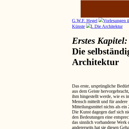
G.W.F. Hegel
Vorlesungen ü
Künste
I. Die Architektur
Erstes Kapitel:
Die selbständi
Architektur
Das erste, ursprüngliche Bedürf
aus dem Geiste hervorgebracht
ihm hingestellt werde, wie es i
Mensch mitteilt und für andere 
Mitteilungsmittel nichts als ei
Die Kunst dagegen darf sich ni
den Bedeutungen eine entsprech
das sinnlich vorhandene Werk 
andererseits hat sie diesen Geha