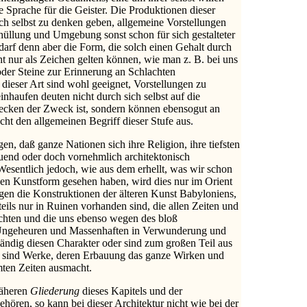
 Sprache für die Geister. Die Produktionen dieser
ich selbst zu denken geben, allgemeine Vorstellungen
üllung und Umgebung sonst schon für sich gestalteter
arf denn aber die Form, die solch einen Gehalt durch
ht nur als Zeichen gelten können, wie man z. B. bei uns
oder Steine zur Erinnerung an Schlachten
ieser Art sind wohl geeignet, Vorstellungen zu
einhaufen deuten nicht durch sich selbst auf die
wecken der Zweck ist, sondern können ebensogut an
cht den allgemeinen Begriff dieser Stufe aus.
en, daß ganze Nationen sich ihre Religion, ihre tiefsten
auend oder doch vornehmlich architektonisch
esentlich jedoch, wie aus dem erhellt, was wir schon
hen Kunstform gesehen haben, wird dies nur im Orient
ragen die Konstruktionen der älteren Kunst Babyloniens,
eils nur in Ruinen vorhanden sind, die allen Zeiten und
chten und die uns ebenso wegen des bloß
 Ungeheuren und Massenhaften in Verwunderung und
tändig diesen Charakter oder sind zum großen Teil aus
 sind Werke, deren Erbauung das ganze Wirken und
ten Zeiten ausmacht.
näheren
Gliederung
dieses Kapitels und der
hören, so kann bei dieser Architektur nicht wie bei der