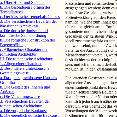
a. Über Holz- und Steinbau
klassischen und romantischen 
b. Die besonderen Formen des
ausgegangen werden; denn es läß
Tempelhauses
keine feste Gestaltungsweise al
c. Der klassische Tempel als Ganzes
Fortentwicklung auf den Kreis
3. Die verschiedenen Bauarten der
nämlich, welche zum Inhalt g
klassischen Architektur
überhaupt, gleichsam unförmlic
a. Die dorische, ionische und
gesonderte und durcheinanderg
korinthische Säulenordnung
Gedanken der geistigen Wirkli
b. Die römische Konstruktion der
ideell zusammengefaßt zu sein.
Bogenwölbung
und wechselnd, und der Zweck d
c. Allgemeiner Charakter der
Seite für die Anschauung sicht
römischen Architektur
Menschenarbeit vorstellig werde
III. Die romantische Architektur
deshalb hier weder erschöpfen
1. Allgemeiner Charakter
sein, und ich muß mich deshalb
2. Besondere architektonische
möglich ist, in den Zusammenh
Gestaltungsweise
a. Das ganz geschlossene Haus als
Die leitenden Gesichtspunkte si
Grundform
allgemeine Anschauungen, in w
b. Die Gestalt des Inneren und
einen Einheitspunkt ihres Bewu
Äußeren
für sich selbständigen Bauten a
c. Die Verzierungsweise
Vereinigung
sei der Nation ode
3. Versschiedene Bauarten der
kann sich jedoch auch näher de
romantischen Architektur
darzutun, was überhaupt das Ve
a. Die vorgotische Baukunst
Vorstellungen der Völker, wod
b. Die eigentlich gotische Baukunst
bestimmteren Inhalt für ihren 