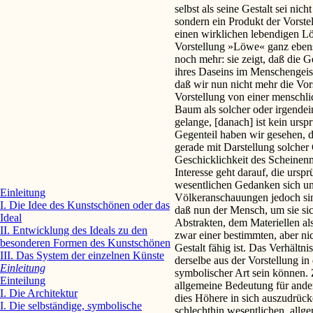
selbst als seine Gestalt sei nich
sondern ein Produkt der Vorstel
einen wirklichen lebendigen Löw
Vorstellung »Löwe« ganz ebenso
noch mehr: sie zeigt, daß die 
ihres Daseins im Menschengeist
daß wir nun nicht mehr die Vo
Vorstellung von einer menschli
Baum als solcher oder irgendei
gelange, [danach] ist kein urs
Gegenteil haben wir gesehen, d
gerade mit Darstellung solcher
Geschicklichkeit des Scheinen
Interesse geht darauf, die urs
wesentlichen Gedanken sich un
Einleitung
Völkeranschauungen jedoch sind
I. Die Idee des Kunstschönen oder das
daß nun der Mensch, um sie sic
Ideal
Abstrakten, dem Materiellen a
II. Entwicklung des Ideals zu den
zwar einer bestimmten, aber nic
besonderen Formen des Kunstschönen
Gestalt fähig ist. Das Verhältni
III. Das System der einzelnen Künste
derselbe aus der Vorstellung in
Einleitung
symbolischer Art sein können. 
Einteilung
allgemeine Bedeutung für ande
I. Die Architektur
dies Höhere in sich auszudrück
I. Die selbständige, symbolische
schlechthin wesentlichen, allg