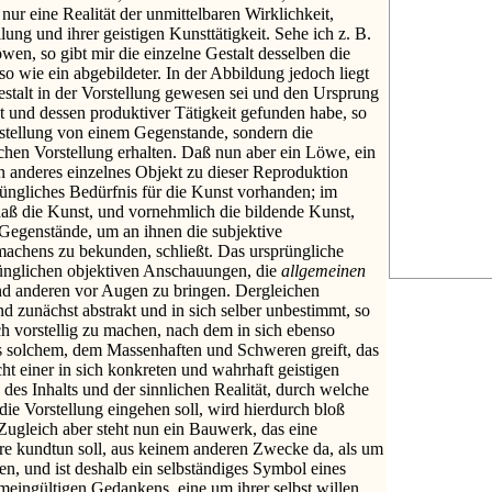
t nur eine Realität der unmittelbaren Wirklichkeit,
lung und ihrer geistigen Kunsttätigkeit. Sehe ich z. B.
en, so gibt mir die einzelne Gestalt desselben die
 wie ein abgebildeter. In der Abbildung jedoch liegt
Gestalt in der Vorstellung gewesen sei und den Ursprung
 und dessen produktiver Tätigkeit gefunden habe, so
rstellung von einem Gegenstande, sondern die
chen Vorstellung erhalten. Daß nun aber ein Löwe, ein
n anderes einzelnes Objekt zu dieser Reproduktion
prüngliches Bedürfnis für die Kunst vorhanden; im
aß die Kunst, und vornehmlich die bildende Kunst,
 Gegenstände, um an ihnen die subjektive
machens zu bekunden, schließt. Das ursprüngliche
prünglichen objektiven Anschauungen, die
allgemeinen
d anderen vor Augen zu bringen. Dergleichen
 zunächst abstrakt und in sich selber unbestimmt, so
h vorstellig zu machen, nach dem in sich ebenso
ls solchem, dem Massenhaften und Schweren greift, das
ht einer in sich konkreten und wahrhaft geistigen
s des Inhalts und der sinnlichen Realität, durch welche
 die Vorstellung eingehen soll, wird hierdurch bloß
Zugleich aber steht nun ein Bauwerk, das eine
re kundtun soll, aus keinem anderen Zwecke da, als um
en, und ist deshalb ein selbständiges Symbol eines
emeingültigen Gedankens, eine um ihrer selbst willen