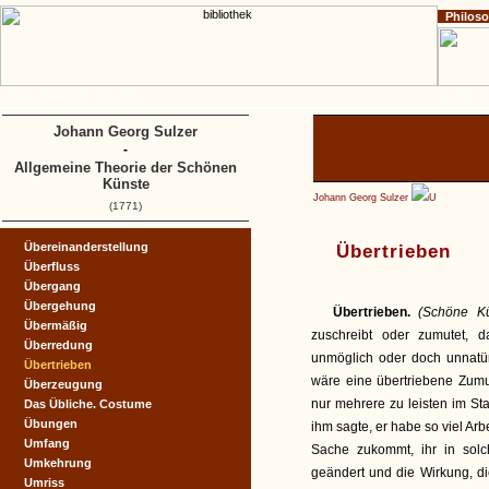
Philos
Home
Impressum
Copyright
A
B
C
D
Johann Georg Sulzer
-
Allgemeine Theorie der Schönen
Künste
Johann Georg Sulzer
U
(1771)
Übereinanderstellung
Übertrieben
Überfluss
Übergang
Übergehung
Übertrieben.
(Schöne K
Übermäßig
zuschreibt oder zumutet, d
Überredung
unmöglich oder doch unnatür
Übertrieben
wäre eine übertriebene Zumu
Überzeugung
nur mehrere zu leisten im S
Das Übliche. Costume
Übungen
ihm sagte, er habe so viel Ar
Umfang
Sache zukommt, ihr in sol
Umkehrung
geändert und die Wirkung, d
Umriss