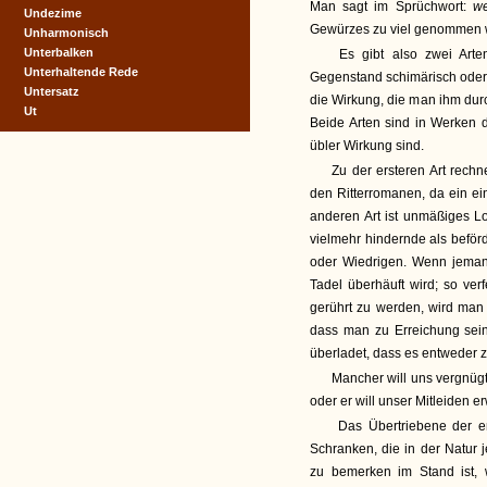
Man sagt im Sprüchwort:
we
Undezime
Gewürzes zu viel genommen wi
Unharmonisch
Unterbalken
Es gibt also zwei Arte
Unterhaltende Rede
Gegenstand schimärisch oder 
Untersatz
die Wirkung, die man ihm dur
Ut
Beide Arten sind in Werken 
übler Wirkung sind.
Zu der ersteren Art rech
den Ritterromanen, da ein ei
anderen Art ist unmäßiges L
vielmehr hindernde als bef
oder Wiedrigen. Wenn jema
Tadel überhäuft wird; so ve
gerührt zu werden, wird man 
dass man zu Erreichung sein
überladet, dass es entweder ze
Mancher will uns vergnügt
oder er will unser Mitleiden 
Das Übertriebene der ers
Schranken, die in der Natur 
zu bemerken im Stand ist, w