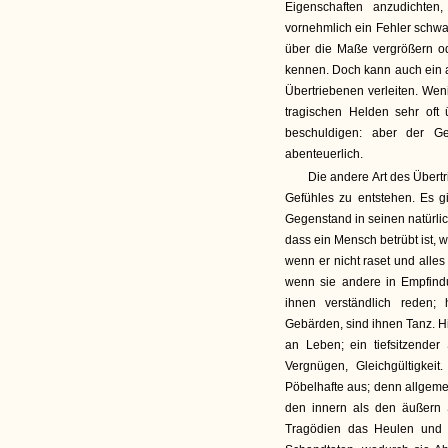
Eigenschaften anzudichten
vornehmlich ein Fehler schwac
über die Maße vergrößern ode
kennen. Doch kann auch ein a
Übertriebenen verleiten. W
tragischen Helden sehr oft 
beschuldigen: aber der G
abenteuerlich.
Die andere Art des Übertr
Gefühles zu entstehen. Es 
Gegenstand in seinen natürli
dass ein Mensch betrübt ist, w
wenn er nicht raset und alles
wenn sie andere in Empfindu
ihnen verständlich reden
Gebärden, sind ihnen Tanz. H
an Leben; ein tiefsitzender 
Vergnügen, Gleichgültigkei
Pöbelhafte aus; denn allgeme
den innern als den äußern 
Tragödien das Heulen und 