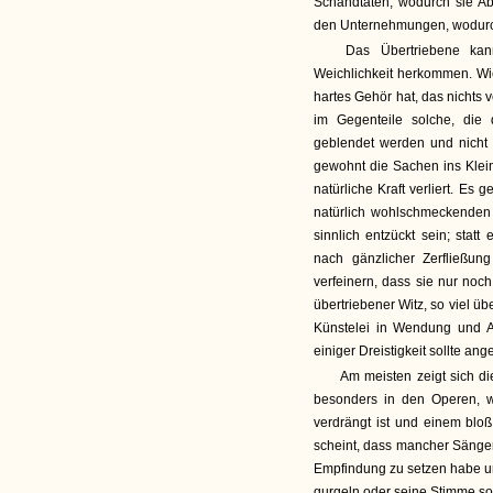
Schandtaten, wodurch sie A
den Unternehmungen, wodurch
Das Übertriebene kan
Weichlichkeit herkommen. Wi
hartes Gehör hat, das nichts 
im Gegenteile solche, die 
geblendet werden und nicht
gewohnt die Sachen ins Klein
natürliche Kraft verliert. Es
natürlich wohlschmeckenden
sinnlich entzückt sein; statt
nach gänzlicher Zerfließu
verfeinern, dass sie nur noc
übertriebener Witz, so viel üb
Künstelei in Wendung und A
einiger Dreistigkeit sollte ang
Am meisten zeigt sich di
besonders in den Operen, 
verdrängt ist und einem blo
scheint, dass mancher Sänger
Empfindung zu setzen habe un
gurgeln oder seine Stimme so 