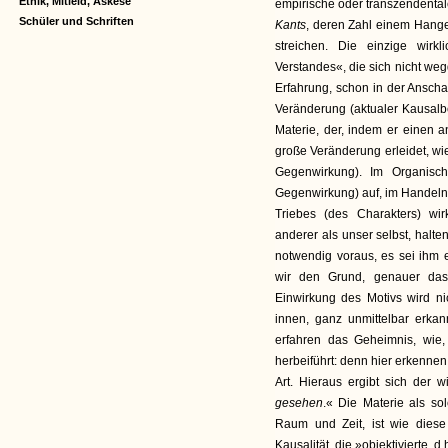
Ethik, Mitleid, Askese
empirische oder transzendenta
Schüler und Schriften
Kants
, deren Zahl einem Hange 
streichen. Die einzige wirk
Verstandes«, die sich nicht weg
Erfahrung, schon in der Anscha
Veränderung (aktualer Kausalbe
Materie, der, indem er einen a
große Veränderung erleidet, wie
Gegenwirkung). Im Organisch
Gegenwirkung) auf, im Handeln 
Triebes (des Charakters) w
anderer als unser selbst, halte
notwendig voraus, es sei ihm e
wir den Grund, genauer das
Einwirkung des Motivs wird ni
innen, ganz unmittelbar erkan
erfahren das Geheimnis, wie
herbeiführt: denn hier erkenne
Art. Hieraus ergibt sich der w
gesehen
.« Die Materie als so
Raum und Zeit, ist wie diese
Kausalität, die »objektivierte, 