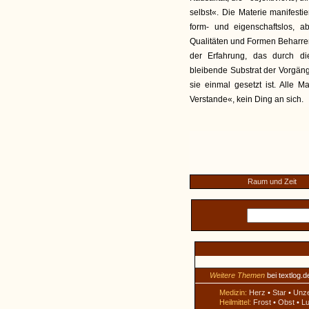
selbst«. Die Materie manifestier
form- und eigenschaftslos, a
Qualitäten und Formen Beharren
der Erfahrung, das durch di
bleibende Substrat der Vorgä
sie einmal gesetzt ist. Alle M
Verstande«, kein Ding an sich.
Raum und Zeit
Weitere Themen
bei textlog.d
Medizin:
Herz
•
Star
•
Unz
Heilmittel:
Frost
•
Obst
•
Lu