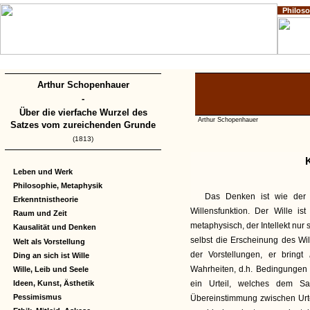
Philos
Home
Impressum
Copyright
Arthur Schopenhauer
-
Über die vierfache Wurzel des
Arthur Schopenhauer
Satzes vom zureichenden Grunde
(1813)
Leben und Werk
Philosophie, Metaphysik
Das Denken ist wie der I
Erkenntnistheorie
Willensfunktion. Der Wille is
Raum und Zeit
metaphysisch, der Intellekt nu
Kausalität und Denken
selbst die Erscheinung des Will
Welt als Vorstellung
der Vorstellungen, er bringt
Ding an sich ist Wille
Wahrheiten, d.h. Bedingungen 
Wille, Leib und Seele
Ideen, Kunst, Ästhetik
ein Urteil, welches dem Sa
Pessimismus
Übereinstimmung zwischen Urte