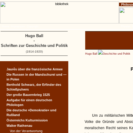
Philos
Home
Impressum
Copyright
Theater, 
Hugo Ball
-
Schriften zur Geschichte und Politik
(1914-1920)
Hugo Ball
Geschichte und Politik
P
Jaurès über die französische Armee
Die Russen in der Mandschurei und —
in Polen
Berthold Schwarz, der Erfinder des
Schießpulvers
Der große Bauernkrieg 1525
Aufgabe für einen deutschen
Philologen
Die deutsche »Demokratie« und
Rußland
Um zu militärischen Mit
Österreichs Kulturmission
Volke die Gründe und Absic
Walter Rathenau
moralischen Recht seines Ka
Von der Verantwortung